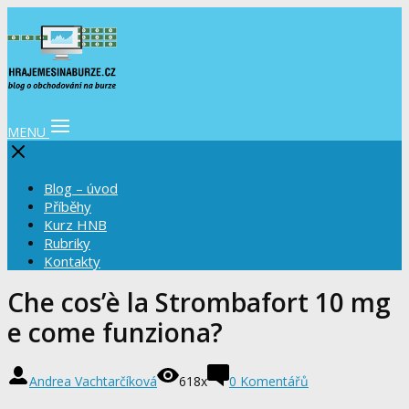
MENU
Blog – úvod
Příběhy
Kurz HNB
Rubriky
Kontakty
Che cos’è la Strombafort 10 mg
e come funziona?
Andrea Vachtarčíková
618x
0 Komentářů