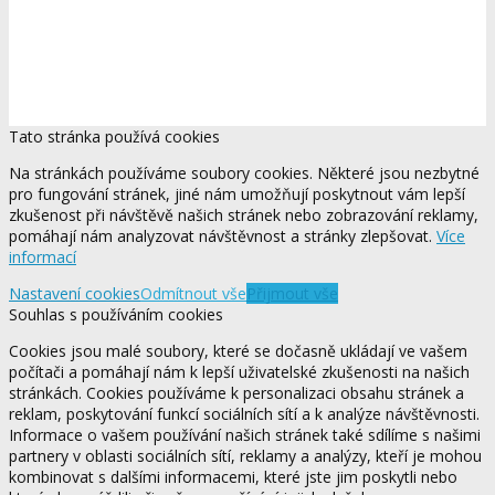
Tato stránka používá cookies
Na stránkách používáme soubory cookies. Některé jsou nezbytné
pro fungování stránek, jiné nám umožňují poskytnout vám lepší
zkušenost při návštěvě našich stránek nebo zobrazování reklamy,
pomáhají nám analyzovat návštěvnost a stránky zlepšovat.
Více
informací
Nastavení cookies
Odmítnout vše
Přijmout vše
Souhlas s používáním cookies
Cookies jsou malé soubory, které se dočasně ukládají ve vašem
počítači a pomáhají nám k lepší uživatelské zkušenosti na našich
stránkách. Cookies používáme k personalizaci obsahu stránek a
reklam, poskytování funkcí sociálních sítí a k analýze návštěvnosti.
Informace o vašem používání našich stránek také sdílíme s našimi
partnery v oblasti sociálních sítí, reklamy a analýzy, kteří je mohou
kombinovat s dalšími informacemi, které jste jim poskytli nebo