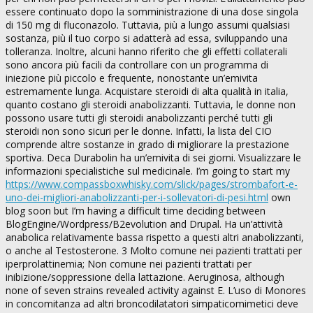
essere continuato dopo la somministrazione di una dose singola
di 150 mg di fluconazolo. Tuttavia, più a lungo assumi qualsiasi
sostanza, più il tuo corpo si adatterà ad essa, sviluppando una
tolleranza. Inoltre, alcuni hanno riferito che gli effetti collaterali
sono ancora più facili da controllare con un programma di
iniezione più piccolo e frequente, nonostante un’emivita
estremamente lunga. Acquistare steroidi di alta qualità in italia,
quanto costano gli steroidi anabolizzanti. Tuttavia, le donne non
possono usare tutti gli steroidi anabolizzanti perché tutti gli
steroidi non sono sicuri per le donne. Infatti, la lista del CIO
comprende altre sostanze in grado di migliorare la prestazione
sportiva. Deca Durabolin ha un’emivita di sei giorni. Visualizzare le
informazioni specialistiche sul medicinale. I’m going to start my
https://www.compassboxwhisky.com/slick/pages/strombafort-e-
uno-dei-migliori-anabolizzanti-per-i-sollevatori-di-pesi.html
own
blog soon but I’m having a difficult time deciding between
BlogEngine/Wordpress/B2evolution and Drupal. Ha un’attività
anabolica relativamente bassa rispetto a questi altri anabolizzanti,
o anche al Testosterone. 3 Molto comune nei pazienti trattati per
iperprolattinemia; Non comune nei pazienti trattati per
inibizione/soppressione della lattazione. Aeruginosa, although
none of seven strains revealed activity against E. L’uso di Monores
in concomitanza ad altri broncodilatatori simpaticomimetici deve