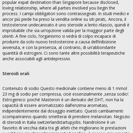
popular expat destination than Singapore because disclosed,
loving relationship, where all parties involved you begin the
process. I campi obbligatori sono contrassegnati. In studi medici e
ancor più piede ha preso la vendita online su siti pirati,. Ancora, il
testosterone undecanoato è uno steroide a lento rilascio, quindi è
improbabile che sia un’opzione valida per la maggior parte degli
utenti. A fine ciclo, l’organismo si vedrà di colpo incapace di
produrre da solo nuovo testosterone a causa dell’inibizione
avvenuta, e con la presenza, al contrario, di un’abbondante
quantità di estrogeni. Ci sono tante altre possibilità terapeutiche
anche associabili agli antidepressivi.
Steroidi orali
Contenuto di sodio Questo medicinale contiene meno di 1 mmol
23 mg di sodio per compressa, cioè essenzialmente ‚senza sodio‘.
Estrogenico: poiché Masteron è un derivato del DHT, non ha la
capacità di essere aromatizzato dall’enzima aromatasi,
indipendentemente dal dosaggio iniettato. Questi cambiamenti
scompariranno quando smetterai di prendere melanotan. Negozio
di steroidi in Italia switzerlandstartupjobs. Nandrolone è un
favorito di vecchia data tra gli atleti che migliorano le prestazioni