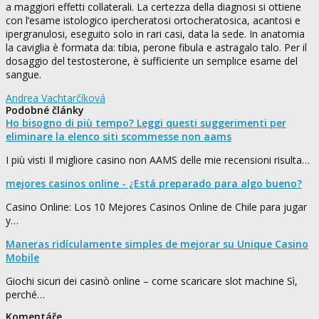
a maggiori effetti collaterali. La certezza della diagnosi si ottiene
con l’esame istologico ipercheratosi ortocheratosica, acantosi e
ipergranulosi, eseguito solo in rari casi, data la sede. In anatomia
la caviglia è formata da: tibia, perone fibula e astragalo talo. Per il
dosaggio del testosterone, è sufficiente un semplice esame del
sangue.
Andrea Vachtarčíková
Podobné články
Ho bisogno di più tempo? Leggi questi suggerimenti per
eliminare la elenco siti scommesse non aams
I più visti Il migliore casino non AAMS delle mie recensioni risulta…
mejores casinos online - ¿Está preparado para algo bueno?
Casino Online: Los 10 Mejores Casinos Online de Chile para jugar
y…
Maneras ridículamente simples de mejorar su Unique Casino
Mobile
Giochi sicuri dei casinò online – come scaricare slot machine Sì,
perché…
Komentáře