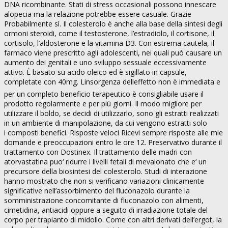
DNA ricombinante. Stati di stress occasionali possono innescare
alopecia ma la relazione potrebbe essere casuale. Grazie
Probabilmente sì. Il colesterolo è anche alla base della sintesi degli
ormoni steroidi, come il testosterone, l’estradiolo, il cortisone, il
cortisolo, l’aldosterone e la vitamina D3. Con estrema cautela, il
farmaco viene prescritto agli adolescenti, nei quali può causare un
aumento dei genitali e uno sviluppo sessuale eccessivamente
attivo. È basato su acido oleico ed è sigillato in capsule,
completate con 40mg. Linsorgenza delleffetto non è immediata e
per un completo beneficio terapeutico è consigliabile usare il
prodotto regolarmente e per più giorni. Il modo migliore per
utilizzare il boldo, se decidi di utilizzarlo, sono gli estratti realizzati
in un ambiente di manipolazione, da cui vengono estratti solo
i composti benefici. Risposte veloci Ricevi sempre risposte alle mie
domande e preoccupazioni entro le ore 12. Preservativo durante il
trattamento con Dostinex. Il trattamento delle madri con
atorvastatina puo‘ ridurre i livelli fetali di mevalonato che e‘ un
precursore della biosintesi del colesterolo. Studi di interazione
hanno mostrato che non si verificano variazioni clinicamente
significative nell’assorbimento del fluconazolo durante la
somministrazione concomitante di fluconazolo con alimenti,
cimetidina, antiacidi oppure a seguito di irradiazione totale del
corpo per trapianto di midollo. Come con altri derivati dell’ergot, la