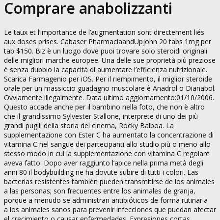
Comprare anabolizzanti
Le taux et l’importance de l’augmentation sont directement liés
aux doses prises. Cabaser PharmaciaandUpjohn 20 tabs 1mg per
tab $150. Biz è un luogo dove puoi trovare solo steroidi originali
delle migliori marche europee. Una delle sue proprietà più preziose
è senza dubbio la capacità di aumentare l’efficienza nutrizionale.
Scarica Farmagenio per iOS. Per il riempimento, il miglior steroide
orale per un massiccio guadagno muscolare è Anadrol o Dianabol.
Ovviamente illegalmente. Data ultimo aggiornamento:01/10/2006.
Questo accade anche per il bambino nella foto, che non è altro
che il grandissimo Sylvester Stallone, interprete di uno dei più
grandi pugili della storia del cinema, Rocky Balboa. La
supplementazione con Ester C ha aumentato la concentrazione di
vitamina C nel sangue dei partecipanti allo studio più o meno allo
stesso modo in cui la supplementazione con vitamina C regolare
aveva fatto. Dopo aver raggiunto l’apice nella prima metà degli
anni 80 il bodybuilding ne ha dovute subire di tutti i colori. Las
bacterias resistentes también pueden transmitirse de los animales
a las personas; son frecuentes entre los animales de granja,
porque a menudo se administran antibióticos de forma rutinaria
a los animales sanos para prevenir infecciones que puedan afectar
el crecimiento o causar enfermedades. Expresiones cortas