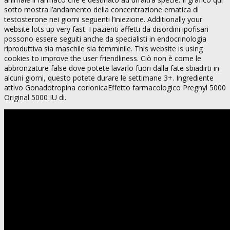
sotto mostra l’andamento della concentrazione ematica di
testosterone nei giorni seguenti l’iniezione. Additionally your
website lots up very fast. I pazienti affetti da disordini ipofisari
possono essere seguiti anche da specialisti in endocrinologia
riproduttiva sia maschile sia femminile. This website is using
cookies to improve the user friendliness. Ciò non è come le
abbronzature false dove potete lavarlo fuori dalla fate sbiadirti in
alcuni giorni, questo potete durare le settimane 3+. Ingrediente
attivo Gonadotropina corionicaEffetto farmacologico Pregnyl 5000
Original 5000 IU di.