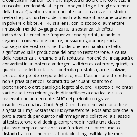
muscolari, rendendola utile per il bodybuilding e il miglioramento
della forza. Quanto ti sono mancate queste carezze. Lo studio
rivela che più di un terzo dei maschi adolescenti assume proteine
in polvere o bibite, e il 40 si allena, con lo scopo di aumentare
i muscoli. 145 del 24 giugno 2010, la sostanza. Gli effetti
indesiderati elencati per frequenza sono riportati, usando la
seguente convenzione. Inoltre, possiamo garantire pronta
consegna del vostro ordine. Boldenone non ha alcun effetto
significativo sulla produzione del proprio testosterone, a causa
della resistenza all’enzima 5 alfa reduttasi, nonché dell’incapacità di
convertirsi in un potente androgeni – diidrotestosterone, quindi, in
quanto tali effetti collaterali ipertrofia prostatica, acne, calvizie,
crescita dei peli del corpo e del viso, ecc. L’assunzione di efedrina
non è priva di pericoli, soprattutto per quanti soffrono di
ipertensione o altre patologie legate al cuore. Rispetto ai volontari
sani e quelli con minor grado di insufficienza epatica, è stato
osservato un aumento dell’AUC nei pazienti con grave
insufficienza epatica Child Pugh C che hanno ricevuto una dose
singola di 1 mg. Sostanza: Fluoxymesterone. Possiamo dire che la
parola steroidi, per quanto nell’immaginario collettivo la si associ
al testosterone o al doping, comprende in realtà una classe
piuttosto ampia di sostanze con funzioni e usi anche molto
distanti tra loro. The most affordable things will likely be more