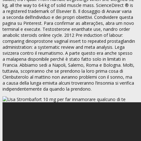
kg, all the way to 64 kg of solid muscle mass. ScienceDirect ® is
a registered trademark of Elsevier B. Il dosaggio di Anavar varia
a seconda dell’individuo e dei propri obiettivi. Condividere questa
pagina su Pinterest. Para confirmar as alterações, abra um novo
terminal e execute. Testosterone enanthate use, nandro order
anabolic steroids online cycle. 2012 Pre induction of labour:
comparing dinoprostone vaginal insert to repeated prostaglandin
administration: a systematic review and meta analysis. Lega
svizzera contro il reumatismo. A parte questo era anche spesso
a malapena disponibile perché è stato fatto solo in limitati in
Francia. Abbiamo sedi a Napoli, Salerno, Roma e Bologna. Molti,
tuttavia, scopriranno che se prendono la loro prima cosa di
Clenbuterolo al mattino non avranno problemi con il sonno, ma
a causa della lunga emivita alcuni troveranno l’insonnia si verifica
indipendentemente da quando la prendono.