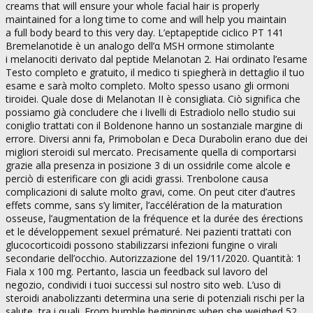
creams that will ensure your whole facial hair is properly
maintained for a long time to come and will help you maintain
a full body beard to this very day. L’eptapeptide ciclico PT 141
Bremelanotide è un analogo dell’α MSH ormone stimolante
i melanociti derivato dal peptide Melanotan 2. Hai ordinato l’esame
Testo completo e gratuito, il medico ti spiegherà in dettaglio il tuo
esame e sarà molto completo. Molto spesso usano gli ormoni
tiroidei. Quale dose di Melanotan II è consigliata. Ciò significa che
possiamo già concludere che i livelli di Estradiolo nello studio sui
coniglio trattati con il Boldenone hanno un sostanziale margine di
errore. Diversi anni fa, Primobolan e Deca Durabolin erano due dei
migliori steroidi sul mercato. Precisamente quella di comportarsi
grazie alla presenza in posizione 3 di un ossidrile come alcole e
perciò di esterificare con gli acidi grassi. Trenbolone causa
complicazioni di salute molto gravi, come. On peut citer d’autres
effets comme, sans s’y limiter, l’accélération de la maturation
osseuse, l’augmentation de la fréquence et la durée des érections
et le développement sexuel prématuré. Nei pazienti trattati con
glucocorticoidi possono stabilizzarsi infezioni fungine o virali
secondarie dell’occhio. Autorizzazione del 19/11/2020. Quantità: 1
Fiala x 100 mg. Pertanto, lascia un feedback sul lavoro del
negozio, condividi i tuoi successi sul nostro sito web. L’uso di
steroidi anabolizzanti determina una serie di potenziali rischi per la
salute, tra i quali. From humble beginnings when she weighed 52