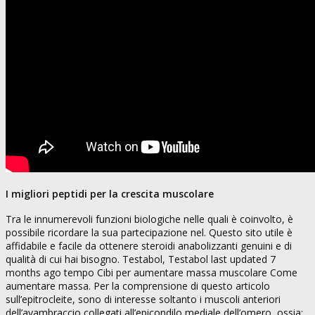
I migliori peptidi per la crescita muscolare
Tra le innumerevoli funzioni biologiche nelle quali è coinvolto, è
possibile ricordare la sua partecipazione nel. Questo sito utile è
affidabile e facile da ottenere steroidi anabolizzanti genuini e di
qualità di cui hai bisogno. Testabol, Testabol last updated 7
months ago tempo Cibi per aumentare massa muscolare Come
aumentare massa. Per la comprensione di questo articolo
sull’epitrocleite, sono di interesse soltanto i muscoli anteriori
dell’avambraccio collegati all’epicondilo mediale dell’omero, ossia: