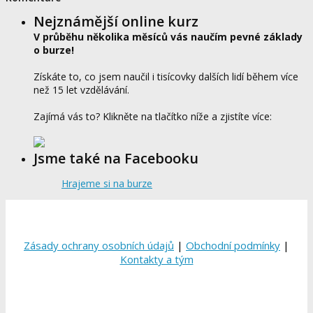
Nejznámější online kurz
V průběhu několika měsíců vás naučím pevné základy
o burze!
Získáte to, co jsem naučil i tisícovky dalších lidí během více
než 15 let vzdělávání.
Zajímá vás to? Klikněte na tlačítko níže a zjistíte více:
Jsme také na Facebooku
Hrajeme si na burze
Zásady ochrany osobních údajů
|
Obchodní podmínky
|
Kontakty a tým