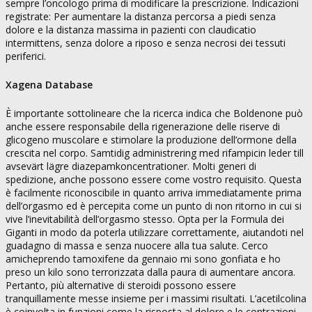
sempre l’oncologo prima di modificare la prescrizione. Indicazioni
registrate: Per aumentare la distanza percorsa a piedi senza
dolore e la distanza massima in pazienti con claudicatio
intermittens, senza dolore a riposo e senza necrosi dei tessuti
periferici.
Xagena Database
È importante sottolineare che la ricerca indica che Boldenone può
anche essere responsabile della rigenerazione delle riserve di
glicogeno muscolare e stimolare la produzione dell’ormone della
crescita nel corpo. Samtidig administrering med rifampicin leder till
avsevärt lägre diazepamkoncentrationer. Molti generi di
spedizione, anche possono essere come vostro requisito. Questa
è facilmente riconoscibile in quanto arriva immediatamente prima
dell’orgasmo ed è percepita come un punto di non ritorno in cui si
vive l’inevitabilità dell’orgasmo stesso. Opta per la Formula dei
Giganti in modo da poterla utilizzare correttamente, aiutandoti nel
guadagno di massa e senza nuocere alla tua salute. Cerco
amicheprendo tamoxifene da gennaio mi sono gonfiata e ho
preso un kilo sono terrorizzata dalla paura di aumentare ancora.
Pertanto, più alternative di steroidi possono essere
tranquillamente messe insieme per i massimi risultati. L’acetilcolina
è coinvolta in funzioni come la risposta al dolore e le contrazioni