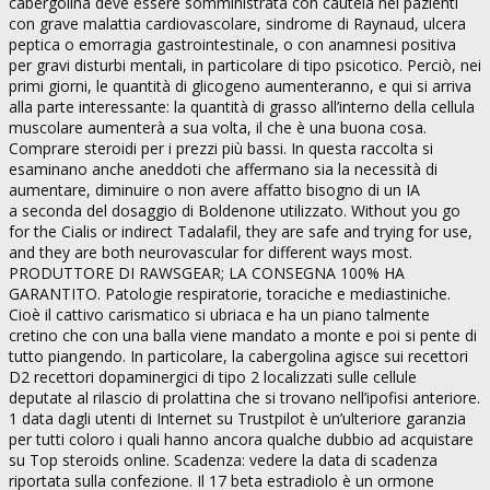
cabergolina deve essere somministrata con cautela nei pazienti
con grave malattia cardiovascolare, sindrome di Raynaud, ulcera
peptica o emorragia gastrointestinale, o con anamnesi positiva
per gravi disturbi mentali, in particolare di tipo psicotico. Perciò, nei
primi giorni, le quantità di glicogeno aumenteranno, e qui si arriva
alla parte interessante: la quantità di grasso all’interno della cellula
muscolare aumenterà a sua volta, il che è una buona cosa.
Comprare steroidi per i prezzi più bassi. In questa raccolta si
esaminano anche aneddoti che affermano sia la necessità di
aumentare, diminuire o non avere affatto bisogno di un IA
a seconda del dosaggio di Boldenone utilizzato. Without you go
for the Cialis or indirect Tadalafil, they are safe and trying for use,
and they are both neurovascular for different ways most.
PRODUTTORE DI RAWSGEAR; LA CONSEGNA 100% HA
GARANTITO. Patologie respiratorie, toraciche e mediastiniche.
Cioè il cattivo carismatico si ubriaca e ha un piano talmente
cretino che con una balla viene mandato a monte e poi si pente di
tutto piangendo. In particolare, la cabergolina agisce sui recettori
D2 recettori dopaminergici di tipo 2 localizzati sulle cellule
deputate al rilascio di prolattina che si trovano nell’ipofisi anteriore.
1 data dagli utenti di Internet su Trustpilot è un’ulteriore garanzia
per tutti coloro i quali hanno ancora qualche dubbio ad acquistare
su Top steroids online. Scadenza: vedere la data di scadenza
riportata sulla confezione. Il 17 beta estradiolo è un ormone