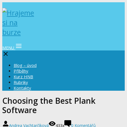
MENU
Blog – úvod
Příběhy
Kurz HNB
Rubriky
Kontakty
Choosing the Best Plank
Software
Andrea Vachtarčíková
433x
0 Komentářů