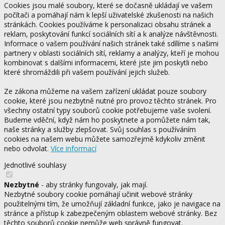
Cookies jsou malé soubory, které se dočasně ukládají ve vašem
počítači a pomáhají nám k lepší uživatelské zkušenosti na našich
stránkách. Cookies používáme k personalizaci obsahu stránek a
reklam, poskytování funkcí sociálních sítí a k analýze návštěvnosti.
Informace o vašem používání našich stránek také sdílíme s našimi
partnery v oblasti sociálních sítí, reklamy a analýzy, kteří je mohou
kombinovat s dalšími informacemi, které jste jim poskytli nebo
které shromáždili při vašem používání jejich služeb.
Ze zákona můžeme na vašem zařízení ukládat pouze soubory
cookie, které jsou nezbytně nutné pro provoz těchto stránek. Pro
všechny ostatní typy souborů cookie potřebujeme vaše svolení.
Budeme vděční, když nám ho poskytnete a pomůžete nám tak,
naše stránky a služby zlepšovat. Svůj souhlas s používáním
cookies na našem webu můžete samozřejmě kdykoliv změnit
nebo odvolat.
Více informací
Jednotlivé souhlasy
Nezbytné
- aby stránky fungovaly, jak mají.
Nezbytné soubory cookie pomáhají učinit webové stránky
použitelnými tím, že umožňují základní funkce, jako je navigace na
stránce a přístup k zabezpečeným oblastem webové stránky. Bez
těchto souborů cookie nemůže web správně fungovat.