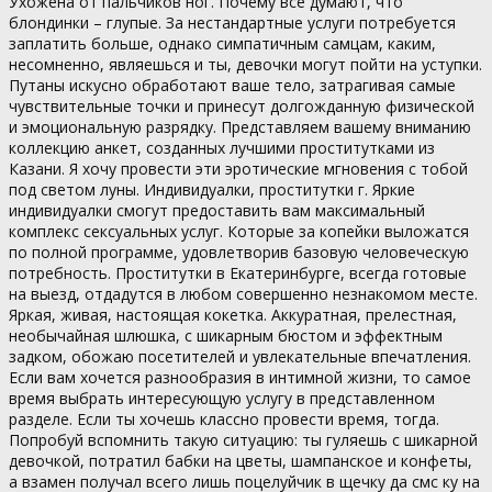
Ухожена от пальчиков ног. Почему все думают, что
блондинки – глупые. За нестандартные услуги потребуется
заплатить больше, однако симпатичным самцам, каким,
несомненно, являешься и ты, девочки могут пойти на уступки.
Путаны искусно обработают ваше тело, затрагивая самые
чувствительные точки и принесут долгожданную физической
и эмоциональную разрядку. Представляем вашему вниманию
коллекцию анкет, созданных лучшими проститутками из
Казани. Я хочу провести эти эротические мгновения с тобой
под светом луны. Индивидуалки, проститутки г. Яркие
индивидуалки смогут предоставить вам максимальный
комплекс сексуальных услуг. Которые за копейки выложатся
по полной программе, удовлетворив базовую человеческую
потребность. Проститутки в Екатеринбурге, всегда готовые
на выезд, отдадутся в любом совершенно незнакомом месте.
Яркая, живая, настоящая кокетка. Аккуратная, прелестная,
необычайная шлюшка, с шикарным бюстом и эффектным
задком, обожаю посетителей и увлекательные впечатления.
Если вам хочется разнообразия в интимной жизни, то самое
время выбрать интересующую услугу в представленном
разделе. Если ты хочешь классно провести время, тогда.
Попробуй вспомнить такую ситуацию: ты гуляешь с шикарной
девочкой, потратил бабки на цветы, шампанское и конфеты,
а взамен получал всего лишь поцелуйчик в щечку да смс ку на