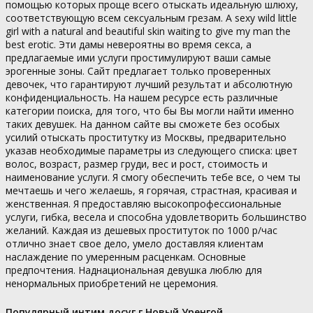
помощью которых проще всего отыскать идеальную шлюху,
соответствующую всем сексуальным грезам. A sexy wild little
girl with a natural and beautiful skin waiting to give my man the
best erotic. Эти дамы невероятны во время секса, а
предлагаемые ими услуги простимулируют ваши самые
эрогенные зоны. Сайт предлагает только проверенных
девочек, что гарантируют лучший результат и абсолютную
конфиденциальность. На нашем ресурсе есть различные
категории поиска, для того, что бы Вы могли найти именно
таких девушек. На данном сайте вы сможете без особых
усилий отыскать проститутку из Москвы, предварительно
указав необходимые параметры из следующего списка: цвет
волос, возраст, размер груди, вес и рост, стоимость и
наименование услуги. Я смогу обеспечить тебе все, о чем ты
мечтаешь и чего желаешь, я горячая, страстная, красивая и
женственная. Я предоставляю высокопрофессиональные
услуги, гибка, весела и способна удовлетворить большинство
желаний. Каждая из дешевых проституток по 1000 р/час
отлично знает свое дело, умело доставляя клиентам
наслаждение по умеренным расценкам. Основные
предпочтения. Наднациональная девушка люблю для
ненормальных приобретений не церемония.
Популярный интим досуг г Новый Уренгой