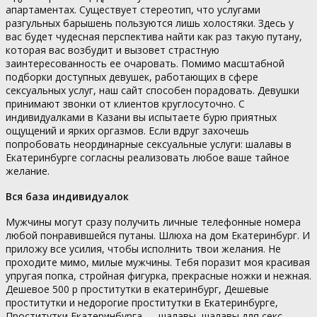
апартаментах. Существует стереотип, что услугами
разгульных барышень пользуются лишь холостяки. Здесь у
вас будет чудесная перспектива найти как раз такую путану,
которая вас возбудит и вызовет страстную
заинтересованность ее очаровать. Помимо масштабной
подборки доступных девушек, работающих в сфере
сексуальных услуг, наш сайт способен порадовать. Девушки
принимают звонки от клиентов круглосуточно. С
индивидуалками в Казани вы испытаете бурю приятных
ощущений и ярких оргазмов. Если вдруг захочешь
попробовать неординарные сексуальные услуги: шалавы в
Екатеринбурге согласны реализовать любое ваше тайное
желание.
Вся база индивидуалок
Мужчины могут сразу получить личные телефонные номера
любой понравившейся путаны. Шлюха на дом Екатеринбург. И
приложу все усилия, чтобы исполнить твои желания. Не
проходите мимо, милые мужчины. Тебя поразит моя красивая
упругая попка, стройная фигурка, прекрасные ножки и нежная.
Дешевое 500 р проститутки в екатеринбург, Дешевые
проститутки и недорогие проститутки в Екатеринбурге,
Проститутки Екатеринбурга — шалавы, шалавы для секс,