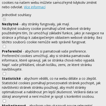
cookies na našem webu můžete samozřejmě kdykoliv změnit
nebo odvolat.
Více informací
Jednotlivé souhlasy
Nezbytné
- aby stránky fungovaly, jak mají.
Nezbytné soubory cookie pomáhají učinit webové stránky
použitelnými tím, že umožňují základní funkce, jako je navigace na
stránce a přístup k zabezpečeným oblastem webové stránky. Bez
těchto souborů cookie nemůže web správně fungovat.
Preferenční
- abychom si pamatovali vaše preference.
Preferenční cookies umožňují, aby si stránka pamatovala
informace, které upravují, jak se stránka chová nebo vypadá.
Např. vaše přihlášení, obsah košíku, zemi, ze které stránku
navštěvujete.
Statistické
- abychom věděli, co na webu děláte a co zlepšit.
Statistické cookies pomáhají provozovateli stránek pochopit, jak
návštěvníci stránek stránku používají, aby mohl stránky
optimalizovat a nabídnout jim lepší zkušenost. Veškerá data se
sbírají anonymně a není možné je spojit s konkrétní osobou.
Marketingové
- abychom vám ukazovali pouze relevantní