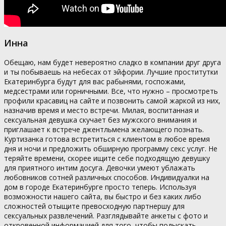
Инна
Обещаю, нам будет невероятно сладко в компании друг друга
и ты побываешь на небесах от эйфории. Лучшие проститутки
Екатеринбурга будут для вас рабынями, госпожами,
медсестрами или горничными. Все, что нужно – просмотреть
профили красавиц на сайте и позвонить самой жаркой из них,
назначив время и место встречи. Милая, воспитанная и
сексуальная девушка скучает без мужского внимания и
приглашает к встрече джентльмена желающего познать.
Куртизанка готова встретиться с клиентом в любое время
дня и ночи и предложить обширную программу секс услуг. Не
теряйте времени, скорее ищите себе подходящую девушку
для приятного интим досуга. Девочки умеют ублажать
любовников сотней различных способов. Индивидуалки на
дом в городе Екатеринбурге просто теперь. Используя
возможности нашего сайта, вы быстро и без каких либо
сложностей отыщите превосходную партнершу для
сексуальных развлечений. Разглядывайте анкеты с фото и
откровенной информацией для того, чтобы подыскать