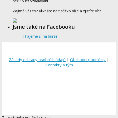
než 15 let vzdělávání.
Zajímá vás to? Klikněte na tlačítko níže a zjistíte více:
Jsme také na Facebooku
Hrajeme si na burze
Zásady ochrany osobních údajů
|
Obchodní podmínky
|
Kontakty a tým
Tato stránka používá cookies