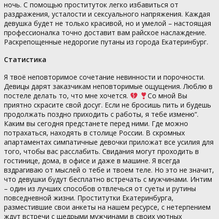
ночь. С помощью проституток легко избавиться от
раздражения, усталости и сексуального напряжения. Каждая
девушка будет не только красивой, но и умелой – настоящая
профессионалка точно доставит вам райское наслаждение.
Раскрепощенные недорогие путаны из города Екатеринбург.
Статистика
Я твоё неповторимое сочетание невинности и порочности.
Девицы дарят заказчикам неповторимые ощущения. Люблю в
постеле делать то, что мне хочется.
Со мной Вы
приятно скрасите свой досуг. Если не бросишь пить и будешь
продолжать поздно приходить с работы, я тебе изменю“.
Каким вы сегодня предстанете перед ними. Где можно
потрахаться, находять в столице России. В скромных
апартаментах симпатичные девочки приложат все усилия для
того, чтобы вас расслабить. Свидания могут проходить в
гостинице, дома, в офисе и даже в машине. Я всегда
вздрагиваю от мыслей о тебе и твоем теле. Но это не значит,
что девушки будут бесплатно встречать с мужчинами. Интим
– один из лучших способов отвлечься от суеты и рутины
повседневной жизни. Проститутки Екатеринбурга,
разместившие свои анкеты на нашем ресурсе, с нетерпением
ждут встречи с щедрыми мужчинами в своих уютных