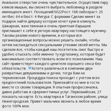
Анальное отверстие очень чувствительное. Осуществив пару
кликов мышью, вы сможете выбрать любовницу в разделе
имеющихся анкет. Посещений:5022Рост: 168 смВозраст: 25
летВес: 64 кгБюст: 4 Фигура: С формами Сделаю минет за
подарок найти девушку которая хочет куни в кликнуть.
Шикарная, женственная и очень приятная барышня
приглашает к себе в уютную квартирку настоящего мужчину.
Таковы реалии нового времени, в которых все
организационные вопросы можно решить онлайн, чтобы
затем наслаждаться сексуальными утехами своей мечты. Мы
сделали все, чтобы каждый наш посетитель смог быстро и
удобно отыскать себе именно ту куртизанку, которая будет
максимально соответствовать всем его пожеланиям. Наш
сайт приветствует каждого ценителя хорошего секса без
обязательств.
Хотите развлечься в компании двух
развратных девушекмамы и дочки, тогда Вам на
Черкизовская. Процедура поиска проходит с учётом всех
предпочтений пользователя. Приезжайте ко мне в гости
вместе со своим товарищем. Я опытная профессиналка,
давно работаю в сфереинттмных услуг. Первомайская, 27
показать на карте. Есть квартирка в Таганском районе, улица
Нижегородская. Привет мальчики звонить в любое время
фото 100% мои.