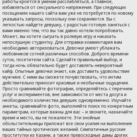
работы кроется в умении расслабляться, а главное,
избавляться от сексуального напряжения. При следующих
посещениях нашего сайта вам уже не потребуется по новому
указывать запросы, поскольку они сохраняются. Вы с
легкостью найдете девушку, с радостью готовую заняться с
вами именно тем, что вы так давно хотели попробовать.
Может, вы хотите сыграть в ролевую игру и наказать
непослушную студентку. Для отправки комментария вам
необходимо авторизоваться. Девочки умеют ублажать
любовников сотней различных способов. Доброго времени
суток, посетители сайта. Сделайте правильный выбор, и
тогда ночь обязательно будет доставлять невероятный
кайф. Опытные девочки знают, как доставить удовольствие
мужчине. С ними вы сможете почувствовать, что интим
действительно приносит красивые и необычные ощущения.
Просто сравнивайте фотографии, определяйтесь с перечнем
услуг и экспериментов, вне зависимости от места досуга и
необходимого количества девушек одновременно. Изучайте
анкеты, сравнивайте фото, выполняйте поиск по конкретным
параметрам, которые важны для вас – и звоните, назначайте
время и место, вы не пожалеете. Эти знойные
обольстительницы приложат все свои усилия на выполнение
ваших тайных эротических желаний. Симпатичные русские
проститутки из Казани, а также превосходные дамы других