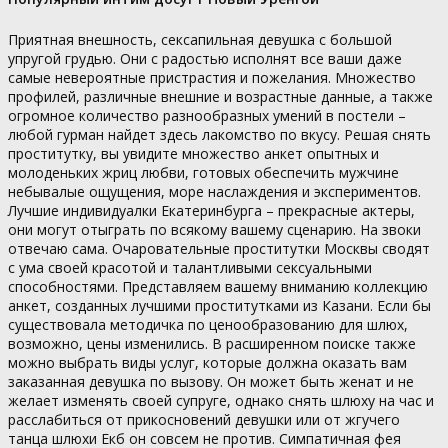
Приятная внешность, сексапильная девушка с большой
упругой грудью. Они с радостью исполнят все ваши даже
самые невероятные пристрастия и пожелания. Множество
профилей, различные внешние и возрастные данные, а также
огромное количество разнообразных умений в постели –
любой гурман найдет здесь лакомство по вкусу. Решая снять
проститутку, вы увидите множество анкет опытных и
молоденьких жриц любви, готовых обеспечить мужчине
небывалые ощущения, море наслаждения и экспериментов.
Лучшие индивидуалки Екатеринбурга – прекрасные актеры,
они могут отыграть по всякому вашему сценарию. На звоки
отвечаю сама. Очаровательные проститутки Москвы сводят
с ума своей красотой и талантливыми сексуальными
способностями. Представляем вашему вниманию коллекцию
анкет, созданных лучшими проститутками из Казани. Если бы
существовала методичка по ценообразованию для шлюх,
возможно, цены изменились. В расширенном поиске также
можно выбрать виды услуг, которые должна оказать вам
заказанная девушка по вызову. Он может быть женат и не
желает изменять своей супруге, однако снять шлюху на час и
расслабиться от прикосновений девушки или от жгучего
танца шлюхи Екб он совсем не против. Симпатичная фея