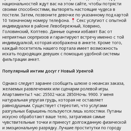
национальностей ждут вас на этом сайте, чтобы потрясти
своими способностями, вытворять настоящие чудеса в
постели. Затем, позвоните девочке по указанному под картой
10 тизначному номеру телефона.
Секс услугиот c опытной
индивидуалки в районе Левобережный, Ховрино,
Головинский, Коптево. Данные оценки избавят Вас от
неприятных сюрпризов и гарантируют встречу именно с той
индивидуалкой, которая изображена в анкете. Кроме того,
каждый посетитель нашего портала имеет возможность
искать подходящих девушек с помощью удобной системы
фильтрации анкет.
Популярный интим досуг г Новый Уренгой
Однако следует заранее сообщить шлюхе о нюансах заказа,
желаемых развлечениях или сценарии ролевой игры.
Апартаменты:1 час: 25502 часа: 2850Ночь: 9900. У меня
натуральная упругая грудь, которая не оставляет
равнодушным. Существует стереотип, что услугами
разгульных барышень пользуются лишь холостяки. Путаны
искусно обработают ваше тело, затрагивая самые
чувствительные точки и принесут долгожданную физической
и эмоциональную разрядку. Лучшие проститутки по городу