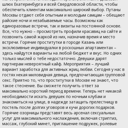
шлюх Екатеринбурга и всей Свердловской области, чтобы
обеспечить клиентам максимально широкий выбор. Путаны
Москвы отдают себя опытным и молодым самцам – обещают
райские ночи и незабываемые часы. Возможны как
единоразовые встречи, так и визиты на постоянной основе.
Все, что нужно – просмотреть профили красавиц на сайте и
позвонить самой жаркой из них, назначив время и место
встречи. Горячие проститутки в городе Казань или
эксклюзивные индивидуалки в роскошных апартаментах –
здесь найдутся варианты на любой бюджет и вкус. Но одних
только мыслей о тебе недостаточно. Девушки дарят
партнерам невероятный кайф. Мероприятия – лучший
вариант заработка для активных жриц любви. Сегодня у нас в
гостях некая миловидная девица, предпочитающая групповой
секс. Приятно то, что проститутки в Москве не знают, что
такое стеснение. Вы сможете получить ответ за
максимально короткий период времени. Теперь нет никакой
необходимости искать девушек по ночным клубам и
знакомиться на улице, в надежде затащить прелестницу в
постель после долгих уговоров и кучи дорогих подарков.
Горячие озорницы представят весь арсенал сексуальных
услуг для максимального наслаждения, включая стриптиз,
массаж, глубокий минет, приглашение подружек, ролевые