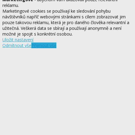
reklamu.
Marketingové cookies se používají ke sledování pohybu
návštěvníků napříč webovými stránkami s cílem zobrazovat jim
pouze takovou reklamu, která je pro daného člověka relevantní a
užitečná. Veškerá data se sbírají a používají anonymně a není
možné je spojit s konkrétní osobou.
Uložit nastavení
Odmítnout vše
Přijmout vše