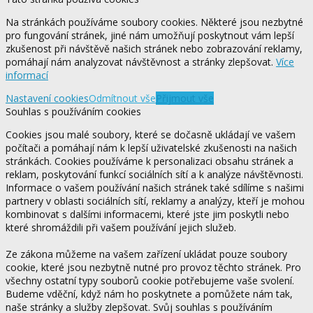
Na stránkách používáme soubory cookies. Některé jsou nezbytné
pro fungování stránek, jiné nám umožňují poskytnout vám lepší
zkušenost při návštěvě našich stránek nebo zobrazování reklamy,
pomáhají nám analyzovat návštěvnost a stránky zlepšovat.
Více
informací
Nastavení cookies
Odmítnout vše
Přijmout vše
Souhlas s používáním cookies
Cookies jsou malé soubory, které se dočasně ukládají ve vašem
počítači a pomáhají nám k lepší uživatelské zkušenosti na našich
stránkách. Cookies používáme k personalizaci obsahu stránek a
reklam, poskytování funkcí sociálních sítí a k analýze návštěvnosti.
Informace o vašem používání našich stránek také sdílíme s našimi
partnery v oblasti sociálních sítí, reklamy a analýzy, kteří je mohou
kombinovat s dalšími informacemi, které jste jim poskytli nebo
které shromáždili při vašem používání jejich služeb.
Ze zákona můžeme na vašem zařízení ukládat pouze soubory
cookie, které jsou nezbytně nutné pro provoz těchto stránek. Pro
všechny ostatní typy souborů cookie potřebujeme vaše svolení.
Budeme vděční, když nám ho poskytnete a pomůžete nám tak,
naše stránky a služby zlepšovat. Svůj souhlas s používáním