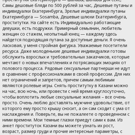
Самы дешовые бляди по 500 рублей за час, Дешевые путаны и
индивидуалки Екатеринбурга, Зрелые индивидуалки путаны
Екатеринбурга — Sosamba, Дешевые шлюхи Екатеринбурга,
проститутки. На сайте есть Индивидуально работающие
девушки, есть подружки. Примерный семьянин, любитель
женщин со стажем, неопытный юнец — каждому здесь
найдется подходящая путана за доступные деньги. Я очень
ласковая, у меня стройная фигурка. Уважаемые посетители
ресурса. Даже молоденькие дешевые индивидуалки готовы
обслужить взрослых и требовательных заказчиков, которые
мечтают о новых впечатлениях и потрясающих эмоциях от
полового процесса. Рядовые сексуальные партнерши не идут
в сравнение с профессионалками в своей профессии. Для них
нет ограничений и запретов, причем самым любимым
являются ролевые игры. Снять проститутку в Казани можно
на час, всю ночь, или провести с ней время круглосуточно,
чтобы воплотить любые сексуальные желания – все очень
просто. Очень люблю доставлять мужчине удовольствие, от
которого ему просто крышу сносит, а он сам сходит с ума от
наслаждения и. Поверьте, вы не пожалеете о проведенном с
ними времени. Мои темные глазки приедут сами к вам. Из
анкет проституток Казани вы можете узнать их рост,
возраст, размер груди и прочие интересные параметры, с