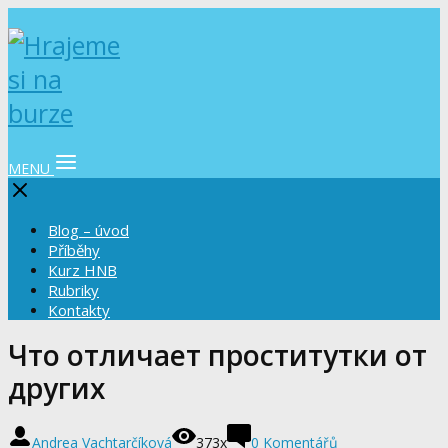
MENU
Blog – úvod
Příběhy
Kurz HNB
Rubriky
Kontakty
Что отличает проститутки от
других
Andrea Vachtarčíková
373x
0 Komentářů