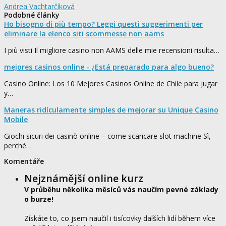
Andrea Vachtarčíková
Podobné články
Ho bisogno di più tempo? Leggi questi suggerimenti per
eliminare la elenco siti scommesse non aams
I più visti Il migliore casino non AAMS delle mie recensioni risulta…
mejores casinos online - ¿Está preparado para algo bueno?
Casino Online: Los 10 Mejores Casinos Online de Chile para jugar
y…
Maneras ridículamente simples de mejorar su Unique Casino
Mobile
Giochi sicuri dei casinò online – come scaricare slot machine Sì,
perché…
Komentáře
Nejznámější online kurz
V průběhu několika měsíců vás naučím pevné základy
o burze!
Získáte to, co jsem naučil i tisícovky dalších lidí během více