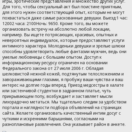
игры, эротические представления и множество других услуг.
Для того, чтобы сексуальный акт был поистине приятным,
для этого нужен соответствующий опыт, которым не могут
похвастаться даже самые раскованные девушки. Выезд:1 час:
12002 часа: 2100Ночь: 9650. Кроме того, вы можете
организовать встречу на абсолютно любой локации,
например. Вы ищете потрясающих, красивых, опытных и
невероятных индивидуалок, которые предоставляют услуги
интимного характера. Молоденьки девушки и зрелые шлюхи
способны удовлетворить любые фантазии мужчин, ведь они
умелые любовницы с большим опытом. Доступ к
информационному ресурсу ограничен на основании
Федерального закона от 27 июля 2006 г. Обладая
шелковистой нежной кожей, подтянутым телосложением и
завораживающими глазами, я пробужу ваши чувства и ваш
интерес на долгие годы вперед. Приезд медсестры в халате
или застенчивой студентки в задранном платье, чуть
прикрывающем попу, возбуждает и заставляет мысли
лихорадочно метаться. Мы тщательно следим за удобством
портала и наглядности подбора объявлений на страницах
сайта. Желаете организовать качественный интим досуг с
чуткими и искренними барышнями, согласными на
разноплановые развлечения. Она указывает район в анкете.