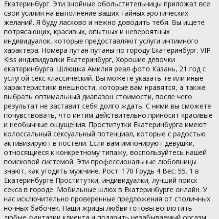
Екатеринбург. Эти знойные обольстительницы приложат все
свои усилия на выполнение ваших тайных эротических
желаний. Я буду ласково и нежно доводить тебя. Вы ищете
потрясающих, красивых, опытных и невероятных
индивидуалок, которые предоставляют услуги интимного
характера. Номера путан путаны по городу Екатеринбург. VIP
Kiss индивидуалки Екатеринбург, Хорошие девочки
екатеринбурга. Шлюшка Амилия реал фото Казань, 21 год с
услугой секс классический. Вы можете указать те или иные
характеристики внешности, которые вам нравятся, а также
выбрать оптимальный диапазон стоимости, после чего
результат не заставит себя долго ждать. С ними вы сможете
почувствовать, что интим действительно приносит красивые
и необычные ощущения. Проститутки Екатеринбурга имеют
колоссальный сексуальный потенциал, которые с радостью
активизируют в постели. Если вам импонируют девушки,
относящиеся к конкретному типажу, воспользуйтесь нашей
поисковой системой. Эти профессиональные любовницы
знают, как угодить мужчине. Рост: 170 Грудь 4 Вес: 55. 1 в
Екатеринбурге Проститутки, индивидуалки, лучший поиск
секса в городе. Мобильные шлюх в Екатеринбурге онлайн. У
нас исключительно проверенные предложения от столичных
ночных бабочек. Наши жрицы любви готовы воплотить
любые фантазии клиента и подарить незабываемый оргазм.