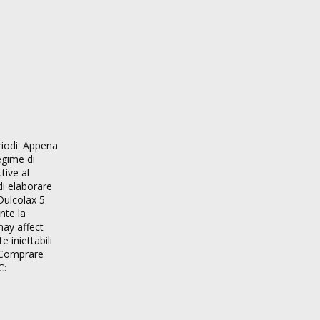
riodi. Appena
egime di
tive al
di elaborare
Dulcolax 5
nte la
may affect
 iniettabili
. Comprare
C: