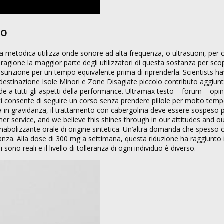
io
a metodica utilizza onde sonore ad alta frequenza, o ultrasuoni, per 
agione la maggior parte degli utilizzatori di questa sostanza per sco
’assunzione per un tempo equivalente prima di riprenderla. Scientists h
estinazione Isole Minori e Zone Disagiate piccolo contributo aggiuntiv
 a tutti gli aspetti della performance. Ultramax testo – forum – opin
to ti consente di seguire un corso senza prendere pillole per molto tem
ina in gravidanza, il trattamento con cabergolina deve essere sospeso 
omer service, and we believe this shines through in our attitudes and o
nabolizzante orale di origine sintetica. Un’altra domanda che spesso
anza. Alla dose di 300 mg a settimana, questa riduzione ha raggiunto 
ono reali e il livello di tolleranza di ogni individuo è diverso.