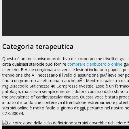
Categoria terapeutica
Questo è un meccanismo protettivo del corpo poiché i livelli di gra
circa qualsiasi steroide può fornire
comprare clenbuterolo online
gua
esercizio. B Acne conglobata severa; le lesioni includono papule, pu
trenbolone che Ã¨ necessario il livello di assunzione piÃ¹ lieve per p
fino a un grammo a settimana o anche piÃ¹. Mentre in palestra mi all
mg Bisacodile Stitichezza 40 Compresse rivestite. Esso è un farmac
patologia, ma allevia semplicemente il dolore causato dallo stimolo
the prevalence of cardiovascular disease. Questa voce è stata prodot
in tutto il mondo che conteneva il trenbolone estremamente potent
steroidi online è molto facile al giorno d’oggi, pertanto nel nostro n
027530094.