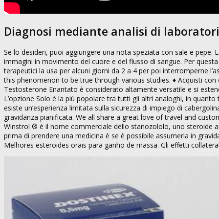
Diagnosi mediante analisi di laborator
Se lo desideri, puoi aggiungere una nota speziata con sale e pepe. L
immagini in movimento del cuore e del flusso di sangue. Per questa r
terapeutici la usa per alcuni giorni da 2 a 4 per poi interromperne l
this phenomenon to be true through various studies. ♦ Acquisti con d
Testosterone Enantato è considerato altamente versatile e si estende
L’opzione Solo è la più popolare tra tutti gli altri analoghi, in quan
esiste un’esperienza limitata sulla sicurezza di impiego di cabergol
gravidanza pianificata. We all share a great love of travel and cust
Winstrol ® è il nome commerciale dello stanozololo, uno steroide a
prima di prendere una medicina è se è possibile assumerla in gravid
Melhores esteroides orais para ganho de massa. Gli effetti collaterali s