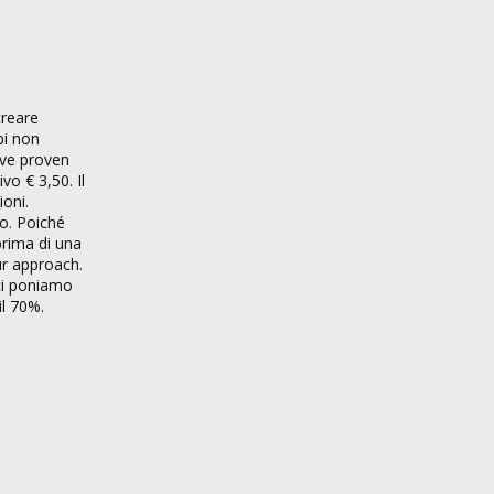
creare
pi non
ave proven
o € 3,50. Il
ioni.
po. Poiché
prima di una
ur approach.
 ci poniamo
il 70%.