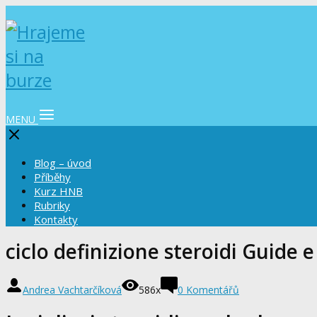
MENU
Blog – úvod
Příběhy
Kurz HNB
Rubriky
Kontakty
ciclo definizione steroidi Guide e
Andrea Vachtarčíková
586x
0 Komentářů