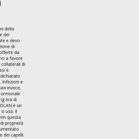
i
ni della
e dei
ente e devo
zione di
offerte da
eno a favore
collaterali di
ssi e
 dichiarato
. Infezioni e
avi invece,
ra ormonale
ng era di
OBOLAN è un
i usa. Il
onIn questa
di proprietà
 aumentato
 dei capelli.