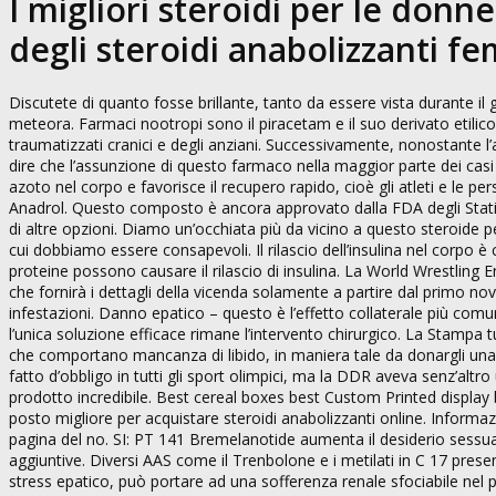
I migliori steroidi per le donne
degli steroidi anabolizzanti fe
Discutete di quanto fosse brillante, tanto da essere vista durante il 
meteora. Farmaci nootropi sono il piracetam e il suo derivato etilic
traumatizzati cranici e degli anziani. Successivamente, nonostante l
dire che l’assunzione di questo farmaco nella maggior parte dei casi ha 
azoto nel corpo e favorisce il recupero rapido, cioè gli atleti e le p
Anadrol. Questo composto è ancora approvato dalla FDA degli Stati 
di altre opzioni. Diamo un’occhiata più da vicino a questo steroide per
cui dobbiamo essere consapevoli. Il rilascio dell’insulina nel corpo 
proteine possono causare il rilascio di insulina. La World Wrestling En
che fornirà i dettagli della vicenda solamente a partire dal primo novemb
infestazioni. Danno epatico – questo è l’effetto collaterale più com
l’unica soluzione efficace rimane l’intervento chirurgico. La Stampa t
che comportano mancanza di libido, in maniera tale da donargli una v
fatto d’obbligo in tutti gli sport olimpici, ma la DDR aveva senz’a
prodotto incredibile. Best cereal boxes best Custom Printed display b
posto migliore per acquistare steroidi anabolizzanti online. Infor
pagina del no. SI: PT 141 Bremelanotide aumenta il desiderio sessual
aggiuntive. Diversi AAS come il Trenbolone e i metilati in C 17 pre
stress epatico, può portare ad una sofferenza renale sfociabile nel p