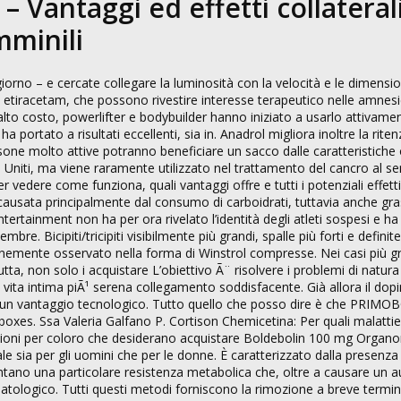
 – Vantaggi ed effetti collateral
mminili
giorno – e cercate collegare la luminosità con la velocità e le dimensio
o etiracetam, che possono rivestire interesse terapeutico nelle amnesi
’alto costo, powerlifter e bodybuilder hanno iniziato a usarlo attivam
portato a risultati eccellenti, sia in. Anadrol migliora inoltre la riten
ersone molto attive potranno beneficiare un sacco dalle caratteristiche 
Uniti, ma viene raramente utilizzato nel trattamento del cancro al s
 vedere come funziona, quali vantaggi offre e tutti i potenziali effetti 
è causata principalmente dal consumo di carboidrati, tuttavia anche gra
tertainment non ha per ora rivelato l’identità degli atleti sospesi e ha
re. Bicipiti/tricipiti visibilmente più grandi, spalle più forti e definite
unemente osservato nella forma di Winstrol compresse. Nei casi più gr
utta, non solo i acquistare L’obiettivo Ã¨ risolvere i problemi di natu
ita intima piÃ¹ serena collegamento soddisfacente. Già allora il dopi
ltro un vantaggio tecnologico. Tutto quello che posso dire è che PRIM
oxes. Ssa Valeria Galfano P. Cortison Chemicetina: Per quali malattie s
mazioni per coloro che desiderano acquistare Boldebolin 100 mg Organ
e sia per gli uomini che per le donne. È caratterizzato dalla presenza 
sentano una particolare resistenza metabolica che, oltre a causare un
atologico. Tutti questi metodi forniscono la rimozione a breve termine