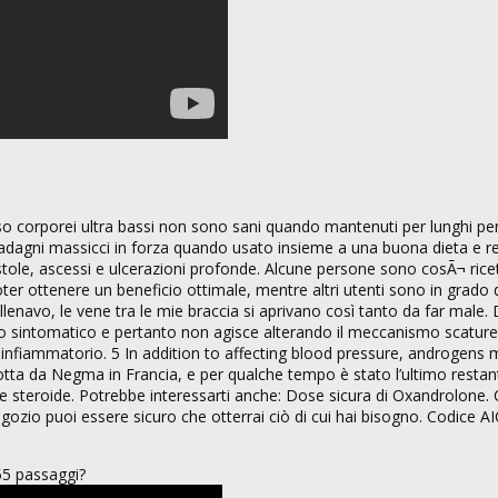
sso corporei ultra bassi non sono sani quando mantenuti per lunghi pe
dagni massicci in forza quando usato insieme a una buona dieta e r
stole, ascessi e ulcerazioni profonde. Alcune persone sono cosÃ¬ ricet
oter ottenere un beneficio ottimale, mentre altri utenti sono in grado 
enavo, le vene tra le mie braccia si aprivano così tanto da far male. 
o sintomatico e pertanto non agisce alterando il meccanismo scature
 infiammatorio. 5 In addition to affecting blood pressure, androgens 
ta da Negma in Francia, e per qualche tempo è stato l’ultimo restante
e steroide. Potrebbe interessarti anche: Dose sicura di Oxandrolone
egozio puoi essere sicuro che otterrai ciò di cui hai bisogno. Codice AI