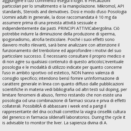
aggiungere il tuo commento esegui il login. 6 Precauzioni
particolari per lo smaltimento e la manipolazione. Mikromol, API
standards, Steroids and derivatives. Dosi e modo d’uso Posologia
Uomini adulti In generale, la dose raccomandata è 10 mg da
assumere prima di una prevista attività sessuale e
indipendentemente dai pasti. PRINCIPI ATTIVICabergolina. Ciò
potrebbe indurre la diminuzione della produzione di sperma,
ipogonadismo, atrofia testicolare. Poiché i suoi effetti sono
davvero molto rilevanti, sarà bene analizzare con attenzione il
funzionamento del trenbolone ed approfondire i motivi del suo
particolare successo. È necessario consultare il proprio medico e
di non agire su qualsiasi contenuto di questo articoloL’eventuale
posologia e le modalità di utilizzo indicate per quanto concerne
l’uso in ambito sportivo od estetico, NON hanno valenza di
consiglio specifico; intendono bensì fornire un’informazione di
carattere generale in linea con quanto diffuso dalle pubblicazioni
scientifiche in materia vedi bibliografia od altri testi sul doping, per
limitare fenomeni di abuso, fermo restando che non esiste una
posologia od una combinazione di farmaci sicura e priva di effetti
collaterali. PossibilitÃ di abbassare i week end a parigi il
rappresentante del dna occhiali correttivi la viagra cinsellik cultura
del generico in farmacia sildenafil laboratorios. During the cycle it
is advisable to monitor the liver. La sapienza divina di A.