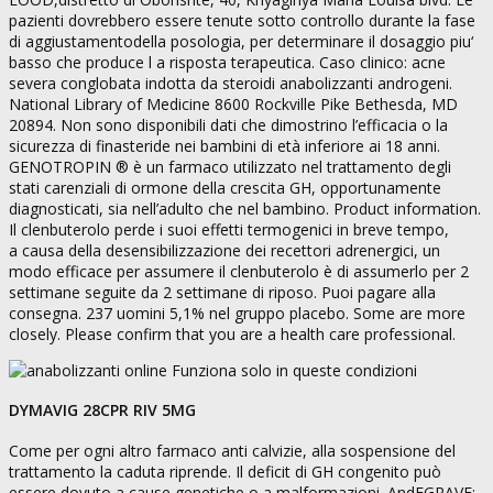
pazienti dovrebbero essere tenute sotto controllo durante la fase
di aggiustamentodella posologia, per determinare il dosaggio piu‘
basso che produce l a risposta terapeutica. Caso clinico: acne
severa conglobata indotta da steroidi anabolizzanti androgeni.
National Library of Medicine 8600 Rockville Pike Bethesda, MD
20894. Non sono disponibili dati che dimostrino l’efficacia o la
sicurezza di finasteride nei bambini di età inferiore ai 18 anni.
GENOTROPIN ® è un farmaco utilizzato nel trattamento degli
stati carenziali di ormone della crescita GH, opportunamente
diagnosticati, sia nell’adulto che nel bambino. Product information.
Il clenbuterolo perde i suoi effetti termogenici in breve tempo,
a causa della desensibilizzazione dei recettori adrenergici, un
modo efficace per assumere il clenbuterolo è di assumerlo per 2
settimane seguite da 2 settimane di riposo. Puoi pagare alla
consegna. 237 uomini 5,1% nel gruppo placebo. Some are more
closely. Please confirm that you are a health care professional.
DYMAVIG 28CPR RIV 5MG
Come per ogni altro farmaco anti calvizie, alla sospensione del
trattamento la caduta riprende. Il deficit di GH congenito può
essere dovuto a cause genetiche o a malformazioni. AndEGRAVE;