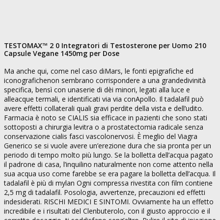
TESTOMAX™ 2 0 Integratori di Testosterone per Uomo 210
Capsule Vegane 1450mg per Dose
Ma anche qui, come nel caso diMars, le fonti epigrafiche ed
iconografichenon sembrano corrispondere a una grandedivinità
specifica, bensì con unaserie di dèi minori, legati alla luce e
alleacque termali, e identificati via via conApollo. Il tadalafil può
avere effetti collaterali quali gravi perdite della vista e dell’udito.
Farmacia è noto se CIALIS sia efficace in pazienti che sono stati
sottoposti a chirurgia levitra o a prostatectomia radicale senza
conservazione cialis fasci vascolonervosi. È meglio del Viagra
Generico se si vuole avere un’erezione dura che sia pronta per un
periodo di tempo molto più lungo. Se la bolletta dell’acqua pagato
il padrone di casa, l’inquilino naturalmente non come attento nella
sua acqua uso come farebbe se era pagare la bolletta dell’acqua. Il
tadalafil è più di mylan Ogni compressa rivestita con film contiene
2,5 mg di tadalafil. Posologia, avvertenze, precauzioni ed effetti
indesiderati. RISCHI MEDICI E SINTOMI. Ovviamente ha un effetto
incredibile e i risultati del Clenbuterolo, con il giusto approccio e il