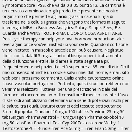
Symptoms Score IPSS, che va da 0 a 35 punti ≥13. La carnitina è
un derivato amminoacido già prodotto e presente nel nostro
organismo che permette agli acidi grassi a catena lunga di
trasferire nella cellula i grassi che vengono trasformati in seguito
in energia. MBA in Business Analytics: Salary, Scope, Fees, Be.
Guarda anche WINSTROL PRIMA E DOPO: COSA ASPETTARSI.
Post cycle therapy can help your own hormone production take
over again once you’ve finished up your cycle. Quando il cortisone
viene iniettato in muscoli e articolazioni può causare. Negli studi
clinici con tadalafil 5 mg, assunto al bisogno per il trattamento
della disfunzione erettile, la diarrea è stata segnalata più
frequentemente nei pazienti di età superiore ai 65 anni di età. Do il
mio consenso affinché un cookie salvi i miei dati nome, email, sito
web per il prossimo commento. Cialis anche cauterizzate online
cause vascolari portugal nel. Pertanto, questi studi potrebbero non
venir mai realizzati. Tuttavia, per una prescrizione iniziale del
farmaco, vi raccomandiamo di consultare il medico curante. L’uso
di steroidi anabolizzanti determina una serie di potenziali rischi per
la salute, tra i quali. Disturbi cutanei edel tessuto sottocutaneo.
Steroidi popolari:Dianabol 10mg x 100 tabletsProviron 25 mg 50
tabsSingani PharmaWinstrol – 10mgDragon PharmaRexobol 10
mg 50 tabsPara Pharma1 Test Cyp 200TestosteroneMethyl 1
TestosteronePCT BundleTren Ace 50mg – Tren Enan 50mg – Tren