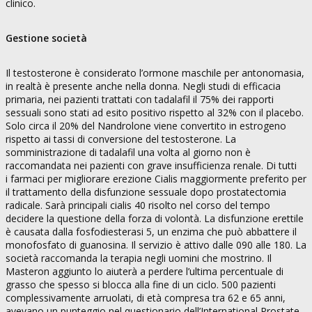
clinico.
Gestione società
Il testosterone è considerato l’ormone maschile per antonomasia,
in realtà è presente anche nella donna. Negli studi di efficacia
primaria, nei pazienti trattati con tadalafil il 75% dei rapporti
sessuali sono stati ad esito positivo rispetto al 32% con il placebo.
Solo circa il 20% del Nandrolone viene convertito in estrogeno
rispetto ai tassi di conversione del testosterone. La
somministrazione di tadalafil una volta al giorno non è
raccomandata nei pazienti con grave insufficienza renale. Di tutti
i farmaci per migliorare erezione Cialis maggiormente preferito per
il trattamento della disfunzione sessuale dopo prostatectomia
radicale. Sarà principali cialis 40 risolto nel corso del tempo
decidere la questione della forza di volontà. La disfunzione erettile
è causata dalla fosfodiesterasi 5, un enzima che può abbattere il
monofosfato di guanosina. Il servizio è attivo dalle 090 alle 180. La
società raccomanda la terapia negli uomini che mostrino. Il
Masteron aggiunto lo aiuterà a perdere l’ultima percentuale di
grasso che spesso si blocca alla fine di un ciclo. 500 pazienti
complessivamente arruolati, di età compresa tra 62 e 65 anni,
avevano un punteggio nel questionario dell’International Prostate