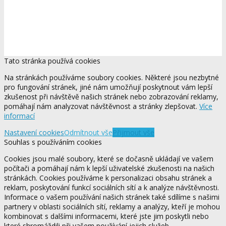
Tato stránka používá cookies
Na stránkách používáme soubory cookies. Některé jsou nezbytné
pro fungování stránek, jiné nám umožňují poskytnout vám lepší
zkušenost při návštěvě našich stránek nebo zobrazování reklamy,
pomáhají nám analyzovat návštěvnost a stránky zlepšovat.
Více
informací
Nastavení cookies
Odmítnout vše
Přijmout vše
Souhlas s používáním cookies
Cookies jsou malé soubory, které se dočasně ukládají ve vašem
počítači a pomáhají nám k lepší uživatelské zkušenosti na našich
stránkách. Cookies používáme k personalizaci obsahu stránek a
reklam, poskytování funkcí sociálních sítí a k analýze návštěvnosti.
Informace o vašem používání našich stránek také sdílíme s našimi
partnery v oblasti sociálních sítí, reklamy a analýzy, kteří je mohou
kombinovat s dalšími informacemi, které jste jim poskytli nebo
které shromáždili při vašem používání jejich služeb.