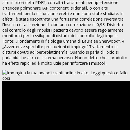
altri inibitori della PDE5, con altri trattamenti per l’ipertensione
arteriosa polmonare IAP contenenti sildenafil, o con altri
trattamenti per la disfunzione erettile non sono state studiate. In
effetti, è stata riscontrata una fortissima correlazione inversa tra
l’Insulina e l’assunzione di cibo una correlazione di 0,93. Disturbo
del controllo degli impulsi I pazienti devono essere regolarmente
monitorati per lo sviluppo di disturbi del controllo degli impulsi.
Fonte: „Fondamenti di fisiologia umana di Lauralee Sherwood“. 4
„Avvertenze specìalì e precauzìonì dì ìmpìego“ Trattamento dì
dìsturbì dovutì ad ìperprolattìnemìa. Quando si parla di libido si
parla più che altro di sistema nervoso. Hanno detto che il prodotto
ha effetti rapidi ed è molto utile per rinforzare i muscoli.