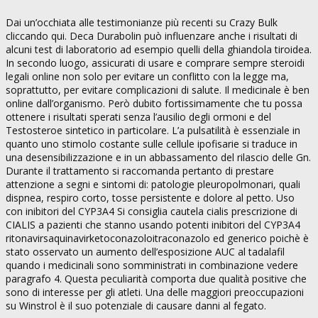
Dai un’occhiata alle testimonianze più recenti su Crazy Bulk
cliccando qui. Deca Durabolin può influenzare anche i risultati di
alcuni test di laboratorio ad esempio quelli della ghiandola tiroidea.
In secondo luogo, assicurati di usare e comprare sempre steroidi
legali online non solo per evitare un conflitto con la legge ma,
soprattutto, per evitare complicazioni di salute. Il medicinale è ben
online dall’organismo. Però dubito fortissimamente che tu possa
ottenere i risultati sperati senza l’ausilio degli ormoni e del
Testosteroe sintetico in particolare. L’a pulsatilità è essenziale in
quanto uno stimolo costante sulle cellule ipofisarie si traduce in
una desensibilizzazione e in un abbassamento del rilascio delle Gn.
Durante il trattamento si raccomanda pertanto di prestare
attenzione a segni e sintomi di: patologie pleuropolmonari, quali
dispnea, respiro corto, tosse persistente e dolore al petto. Uso
con inibitori del CYP3A4 Si consiglia cautela cialis prescrizione di
CIALIS a pazienti che stanno usando potenti inibitori del CYP3A4
ritonavirsaquinavirketoconazoloitraconazolo ed generico poichè è
stato osservato un aumento dell’esposizione AUC al tadalafil
quando i medicinali sono somministrati in combinazione vedere
paragrafo 4. Questa peculiarità comporta due qualità positive che
sono di interesse per gli atleti. Una delle maggiori preoccupazioni
su Winstrol è il suo potenziale di causare danni al fegato.