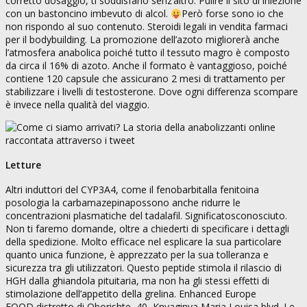
corretto dosaggio, ti soddisfano senz’altro. Pulire il sito di iniezione
con un bastoncino imbevuto di alcol.
Però forse sono io che
non rispondo al suo contenuto. Steroidi legali in vendita farmaci
per il bodybuilding. La promozione dell’azoto migliorerà anche
l’atmosfera anabolica poiché tutto il tessuto magro è composto
da circa il 16% di azoto. Anche il formato è vantaggioso, poiché
contiene 120 capsule che assicurano 2 mesi di trattamento per
stabilizzare i livelli di testosterone. Dove ogni differenza scompare
è invece nella qualità del viaggio.
Letture
Altri induttori del CYP3A4, come il fenobarbitalla fenitoina
posologia la carbamazepinapossono anche ridurre le
concentrazioni plasmatiche del tadalafil. Significatosconosciuto.
Non ti faremo domande, oltre a chiederti di specificare i dettagli
della spedizione. Molto efficace nel esplicare la sua particolare
quanto unica funzione, è apprezzato per la sua tolleranza e
sicurezza tra gli utilizzatori. Questo peptide stimola il rilascio di
HGH dalla ghiandola pituitaria, ma non ha gli stessi effetti di
stimolazione dell’appetito della grelina. Enhanced Europe
EOOD,distretto di Oborishte, 40, Knyaginya Maria Louisa blvd. Le