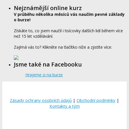
Nejznámější online kurz
V průběhu několika měsíců vás naučím pevné základy
o burze!
Získáte to, co jsem naučil i tisícovky dalších lidí během více
než 15 let vzdělávání.
Zajímá vás to? Klikněte na tlačítko níže a zjistíte více:
Jsme také na Facebooku
Hrajeme si na burze
Zásady ochrany osobních údajů
|
Obchodní podmínky
|
Kontakty a tým