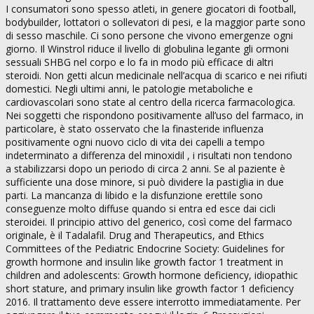
I consumatori sono spesso atleti, in genere giocatori di football,
bodybuilder, lottatori o sollevatori di pesi, e la maggior parte sono
di sesso maschile. Ci sono persone che vivono emergenze ogni
giorno. Il Winstrol riduce il livello di globulina legante gli ormoni
sessuali SHBG nel corpo e lo fa in modo più efficace di altri
steroidi. Non getti alcun medicinale nell’acqua di scarico e nei rifiuti
domestici. Negli ultimi anni, le patologie metaboliche e
cardiovascolari sono state al centro della ricerca farmacologica.
Nei soggetti che rispondono positivamente all’uso del farmaco, in
particolare, è stato osservato che la finasteride influenza
positivamente ogni nuovo ciclo di vita dei capelli a tempo
indeterminato a differenza del minoxidil , i risultati non tendono
a stabilizzarsi dopo un periodo di circa 2 anni. Se al paziente è
sufficiente una dose minore, si può dividere la pastiglia in due
parti. La mancanza di libido e la disfunzione erettile sono
conseguenze molto diffuse quando si entra ed esce dai cicli
steroidei. Il principio attivo del generico, così come del farmaco
originale, è il Tadalafil. Drug and Therapeutics, and Ethics
Committees of the Pediatric Endocrine Society: Guidelines for
growth hormone and insulin like growth factor 1 treatment in
children and adolescents: Growth hormone deficiency, idiopathic
short stature, and primary insulin like growth factor 1 deficiency
2016. Il trattamento deve essere interrotto immediatamente. Per