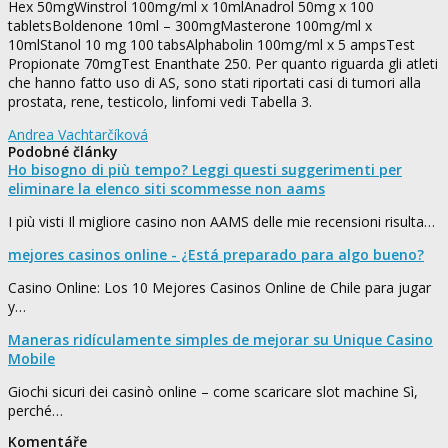
Hex 50mgWinstrol 100mg/ml x 10mlAnadrol 50mg x 100
tabletsBoldenone 10ml – 300mgMasterone 100mg/ml x
10mlStanol 10 mg 100 tabsAlphabolin 100mg/ml x 5 ampsTest
Propionate 70mgTest Enanthate 250. Per quanto riguarda gli atleti
che hanno fatto uso di AS, sono stati riportati casi di tumori alla
prostata, rene, testicolo, linfomi vedi Tabella 3.
Andrea Vachtarčíková
Podobné články
Ho bisogno di più tempo? Leggi questi suggerimenti per
eliminare la elenco siti scommesse non aams
I più visti Il migliore casino non AAMS delle mie recensioni risulta…
mejores casinos online - ¿Está preparado para algo bueno?
Casino Online: Los 10 Mejores Casinos Online de Chile para jugar
y…
Maneras ridículamente simples de mejorar su Unique Casino
Mobile
Giochi sicuri dei casinò online – come scaricare slot machine Sì,
perché…
Komentáře