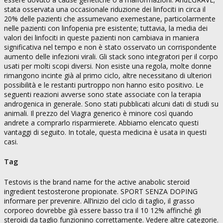
stata osservata una occasionale riduzione dei linfociti in circa il
20% delle pazienti che assumevano exemestane, particolarmente
nelle pazienti con linfopenia pre esistente; tuttavia, la media dei
valori dei linfociti in queste pazienti non cambiava in maniera
significativa nel tempo e non è stato osservato un corrispondente
aumento delle infezioni virali. Gli stack sono integratori per il corpo
usati per molti scopi diversi. Non esiste una regola, molte donne
rimangono incinte già al primo ciclo, altre necessitano di ulteriori
possibilità e le restanti purtroppo non hanno esito positivo. Le
seguenti reazioni avverse sono state associate con la terapia
androgenica in generale. Sono stati pubblicati alcuni dati di studi su
animali. Il prezzo del Viagra generico è minore così quando
andrete a comprarlo risparmierete. Abbiamo elencato questi
vantaggi di seguito. In totale, questa medicina è usata in questi
casi.
Tag
Testovis is the brand name for the active anabolic steroid
ingredient testosterone propionate. SPORT SENZA DOPING
informare per prevenire. All’inizio del ciclo di taglio, il grasso
corporeo dovrebbe già essere basso tra il 10 12% affinché gli
steroidi da taglio funzionino correttamente. Vedere altre categorie.