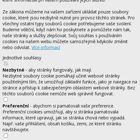
Ze zákona můžeme na vašem zařízení ukládat pouze soubory
cookie, které jsou nezbytně nutné pro provoz těchto stránek. Pro
všechny ostatní typy souborů cookie potřebujeme vaše svolení.
Budeme vděční, když nám ho poskytnete a pomůžete nám tak,
naše stránky a služby zlepšovat. Svůj souhlas s používáním
cookies na našem webu můžete samozřejmě kdykoliv změnit
nebo odvolat.
Více informací
Jednotlivé souhlasy
Nezbytné
- aby stránky fungovaly, jak mají.
Nezbytné soubory cookie pomáhají učinit webové stránky
použitelnými tím, že umožňují základní funkce, jako je navigace na
stránce a přístup k zabezpečeným oblastem webové stránky. Bez
těchto souborů cookie nemůže web správně fungovat.
Preferenční
- abychom si pamatovali vaše preference.
Preferenční cookies umožňují, aby si stránka pamatovala
informace, které upravují, jak se stránka chová nebo vypadá.
Např. vaše přihlášení, obsah košíku, zemi, ze které stránku
navštěvujete.