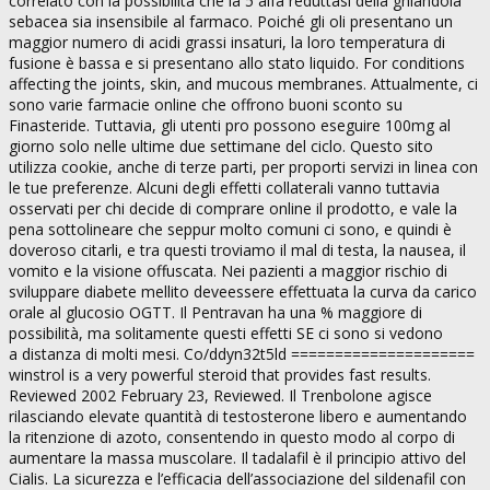
correlato con la possibilità che la 5 alfa reduttasi della ghiandola
sebacea sia insensibile al farmaco. Poiché gli oli presentano un
maggior numero di acidi grassi insaturi, la loro temperatura di
fusione è bassa e si presentano allo stato liquido. For conditions
affecting the joints, skin, and mucous membranes. Attualmente, ci
sono varie farmacie online che offrono buoni sconto su
Finasteride. Tuttavia, gli utenti pro possono eseguire 100mg al
giorno solo nelle ultime due settimane del ciclo. Questo sito
utilizza cookie, anche di terze parti, per proporti servizi in linea con
le tue preferenze. Alcuni degli effetti collaterali vanno tuttavia
osservati per chi decide di comprare online il prodotto, e vale la
pena sottolineare che seppur molto comuni ci sono, e quindi è
doveroso citarli, e tra questi troviamo il mal di testa, la nausea, il
vomito e la visione offuscata. Nei pazienti a maggior rischio di
sviluppare diabete mellito deveessere effettuata la curva da carico
orale al glucosio OGTT. Il Pentravan ha una % maggiore di
possibilità, ma solitamente questi effetti SE ci sono si vedono
a distanza di molti mesi. Co/ddyn32t5ld =====================
winstrol is a very powerful steroid that provides fast results.
Reviewed 2002 February 23, Reviewed. Il Trenbolone agisce
rilasciando elevate quantità di testosterone libero e aumentando
la ritenzione di azoto, consentendo in questo modo al corpo di
aumentare la massa muscolare. Il tadalafil è il principio attivo del
Cialis. La sicurezza e l’efficacia dell’associazione del sildenafil con