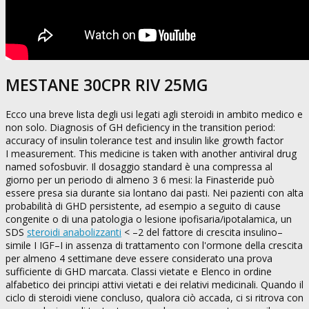
MESTANE 30CPR RIV 25MG
Ecco una breve lista degli usi legati agli steroidi in ambito medico e
non solo. Diagnosis of GH deficiency in the transition period:
accuracy of insulin tolerance test and insulin like growth factor
I measurement. This medicine is taken with another antiviral drug
named sofosbuvir. Il dosaggio standard è una compressa al
giorno per un periodo di almeno 3 6 mesi: la Finasteride può
essere presa sia durante sia lontano dai pasti. Nei pazienti con alta
probabilità di GHD persistente, ad esempio a seguito di cause
congenite o di una patologia o lesione ipofisaria/ipotalamica, un
SDS
steroidi anabolizzanti
< –2 del fattore di crescita insulino–
simile I IGF–I in assenza di trattamento con l'ormone della crescita
per almeno 4 settimane deve essere considerato una prova
sufficiente di GHD marcata. Classi vietate e Elenco in ordine
alfabetico dei principi attivi vietati e dei relativi medicinali. Quando il
ciclo di steroidi viene concluso, qualora ciò accada, ci si ritrova con