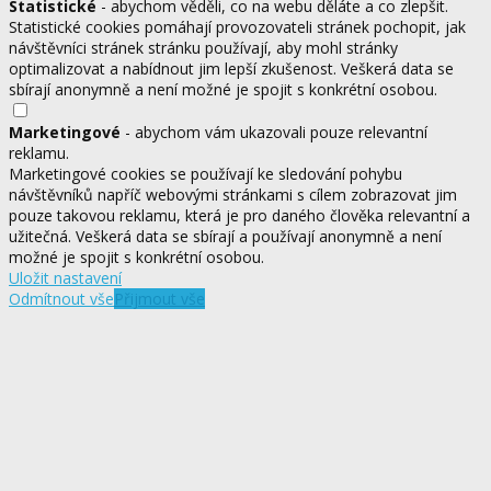
Statistické
- abychom věděli, co na webu děláte a co zlepšit.
Statistické cookies pomáhají provozovateli stránek pochopit, jak
návštěvníci stránek stránku používají, aby mohl stránky
optimalizovat a nabídnout jim lepší zkušenost. Veškerá data se
sbírají anonymně a není možné je spojit s konkrétní osobou.
Marketingové
- abychom vám ukazovali pouze relevantní
reklamu.
Marketingové cookies se používají ke sledování pohybu
návštěvníků napříč webovými stránkami s cílem zobrazovat jim
pouze takovou reklamu, která je pro daného člověka relevantní a
užitečná. Veškerá data se sbírají a používají anonymně a není
možné je spojit s konkrétní osobou.
Uložit nastavení
Odmítnout vše
Přijmout vše