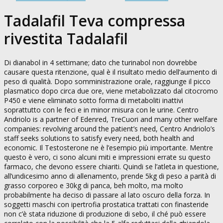
Tadalafil Teva compressa
rivestita Tadalafil
Di dianabol in 4 settimane; dato che turinabol non dovrebbe
causare questa ritenzione, qual è il risultato medio dell’aumento di
peso di qualità. Dopo somministrazione orale, raggiunge il picco
plasmatico dopo circa due ore, viene metabolizzato dal citocromo
P450 e viene eliminato sotto forma di metaboliti inattivi
soprattutto con le feci e in minor misura con le urine. Centro
Andriolo is a partner of Edenred, TreCuori and many other welfare
companies: revolving around the patient’s need, Centro Andriolo’s
staff seeks solutions to satisfy every need, both health and
economic. Il Testosterone ne è l’esempio più importante. Mentre
questo è vero, ci sono alcuni miti e impressioni errate su questo
farmaco, che devono essere chiariti. Quindi se l’atleta in questione,
all’undicesimo anno di allenamento, prende 5kg di peso a parità di
grasso corporeo e 30kg di panca, beh molto, ma molto
probabilmente ha deciso di passare al lato oscuro della forza. In
soggetti maschi con ipertrofia prostatica trattati con finasteride
non c’è stata riduzione di produzione di sebo, il ché può essere