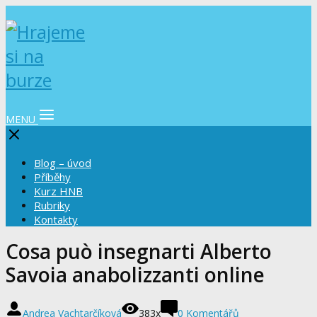
MENU
Blog – úvod
Příběhy
Kurz HNB
Rubriky
Kontakty
Cosa può insegnarti Alberto
Savoia anabolizzanti online
Andrea Vachtarčíková
383x
0 Komentářů