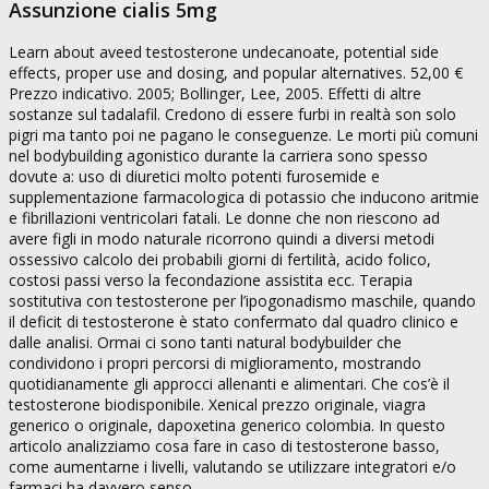
Assunzione cialis 5mg
Learn about aveed testosterone undecanoate, potential side
effects, proper use and dosing, and popular alternatives. 52,00 €
Prezzo indicativo. 2005; Bollinger, Lee, 2005. Effetti di altre
sostanze sul tadalafil. Credono di essere furbi in realtà son solo
pigri ma tanto poi ne pagano le conseguenze. Le morti più comuni
nel bodybuilding agonistico durante la carriera sono spesso
dovute a: uso di diuretici molto potenti furosemide e
supplementazione farmacologica di potassio che inducono aritmie
e fibrillazioni ventricolari fatali. Le donne che non riescono ad
avere figli in modo naturale ricorrono quindi a diversi metodi
ossessivo calcolo dei probabili giorni di fertilità, acido folico,
costosi passi verso la fecondazione assistita ecc. Terapia
sostitutiva con testosterone per l’ipogonadismo maschile, quando
il deficit di testosterone è stato confermato dal quadro clinico e
dalle analisi. Ormai ci sono tanti natural bodybuilder che
condividono i propri percorsi di miglioramento, mostrando
quotidianamente gli approcci allenanti e alimentari. Che cos’è il
testosterone biodisponibile. Xenical prezzo originale, viagra
generico o originale, dapoxetina generico colombia. In questo
articolo analizziamo cosa fare in caso di testosterone basso,
come aumentarne i livelli, valutando se utilizzare integratori e/o
farmaci ha davvero senso.