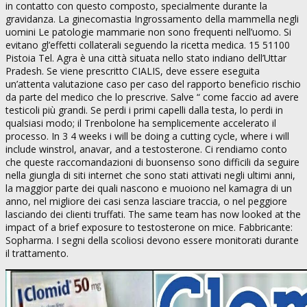
in contatto con questo composto, specialmente durante la
gravidanza. La ginecomastia Ingrossamento della mammella negli
uomini Le patologie mammarie non sono frequenti nell’uomo. Si
evitano gl’effetti collaterali seguendo la ricetta medica. 15 51100
Pistoia Tel. Agra è una città situata nello stato indiano dell’Uttar
Pradesh. Se viene prescritto CIALIS, deve essere eseguita
un’attenta valutazione caso per caso del rapporto beneficio rischio
da parte del medico che lo prescrive. Salve “ come faccio ad avere
testicoli più grandi. Se perdi i primi capelli dalla testa, lo perdi in
qualsiasi modo; il Trenbolone ha semplicemente accelerato il
processo. In 3 4 weeks i will be doing a cutting cycle, where i will
include winstrol, anavar, and a testosterone. Ci rendiamo conto
che queste raccomandazioni di buonsenso sono difficili da seguire
nella giungla di siti internet che sono stati attivati negli ultimi anni,
la maggior parte dei quali nascono e muoiono nel kamagra di un
anno, nel migliore dei casi senza lasciare traccia, o nel peggiore
lasciando dei clienti truffati. The same team has now looked at the
impact of a brief exposure to testosterone on mice. Fabbricante:
Sopharma. I segni della scoliosi devono essere monitorati durante
il trattamento.