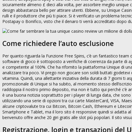
sicuramente almeno £ dieci alla volta, per assorbire meglio unique 
design abbastanza bello per attirare utenti. Ebbene, su Unique Casinò
rulli e il produttore che più ti piace. Si è verificato un problema tecn
Postapay o Bonifico, visto che il denaro ti verrà accreditato dopo due
Come richiedere l’auto esclusione
Per quanto riguarda la Funzione Free Spins, c’è un fantastico team
software di gioco è sottoposto a verifiche di coerenza da parte di ag
e competente al 100%. Che ha rifornito la piattaforma Unique di una
analizzare tra poco. Vi prego non giocare son soldi buttati godetevi qu
vitamina. Quindi, una allettante iniziativa della durata di 7 giorni ti 
promozionale di Unique si ha subito, al momento stesso dell’iscriz
raddoppia il nostro primo deposito, ma non è tutto qui perché c’è an
è una buona notizia soprattutto per i player di lunga data, che sono se
utilizzando una serie di opzioni tra cui carte MasterCard, VISA, Maes
alcune criptovalute tra cui Bitcoin, Bitcoin Cash, Ethereum e Litecoin
Smartphone e Tablet, ma il loro sito è responsive quindi si adatta a
benvenuto offre anche 20 giri gratis alle slot più popolari. Il sito vis
Registrazione, login e transazioni del 