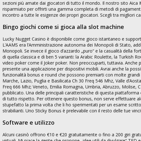
sezioni più amate dai giocatori di tutto il mondo. Il nostro sito Aica I
risparmiato per offrirti una gamma completa di metodi di pagamento. 
incontro a tutte le esigenze dei propri giocatori. Scegli tra migliori 
Bingo giochi come si gioca alla slot machine
Lucky Nugget Casino è disponibile come gioco istantaneo e supporta a
L’AAMS era l’Amministrazione autonoma dei Monopoli di Stato, add
Monopoli. Se invece il gioco d’azzardo „puro“ e la casualità della for
di quella classica e di ben 5 varianti: la Arabic Roulette, la Turkish 
video poker come il Joker poker. Non preoccuparti, tuttavia. Anche 
presente una applicazione per dispositivi mobili. Avrai anche la possib
funzionalità bonus e round che possono premiarti con molte grandi 
Marche, Lazio, Puglia e Basilicata Ch 30 Freq 546 Mhz, Valle d’Aost
Freq 666 Mhz; Veneto, Emilia Romagna, Umbria, Abruzzo, Molise, Cala
pubblicato. Una delle principali caratteristiche di questa piattafor
di tutto rispetto. Per ottenere questo bonus, non serve effettuare a
stupefatto la prima volta che li ho sperimentati per un esame scritto
strabilianti. Uno Sticky Bonus è prelevabile con il resto delle tue vinci
Software e utilizzo
Alcuni casinò offrono €10 e €20 gratuitamente o fino a 200 giri grat
virtuali. Mi piace la gente che propone „idee utili da divulgare“ TED