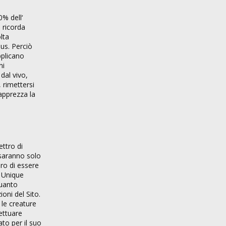
0% dell‘
i ricorda
lta
nus. Perciò
pplicano
ni
dal vivo,
 rimettersi
apprezza la
ttro di
 saranno solo
ro di essere
i Unique
quanto
oni del Sito.
 le creature
ettuare
ato per il suo