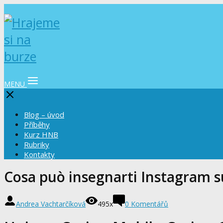
MENU
Blog – úvod
Příběhy
Kurz HNB
Rubriky
Kontakty
Cosa può insegnarti Instagram s
Andrea Vachtarčíková
495x
0 Komentářů