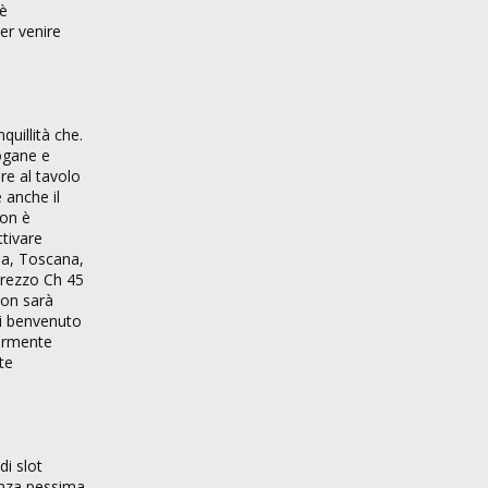
 è
er venire
uillità che.
ogane e
re al tavolo
 anche il
non è
ttivare
ia, Toscana,
Arezzo Ch 45
non sarà
di benvenuto
larmente
te
di slot
ienza pessima