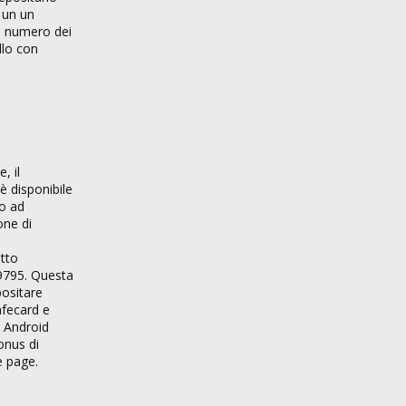
 un un
il numero dei
llo con
, il
è disponibile
mo ad
one di
atto
69795. Questa
positare
afecard e
e Android
onus di
e page.