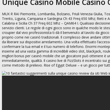
Unique Casino Mobile Casino 
MUX R RAI Piemonte, Lombardia, Bolzano, Friuli Venezia Giulia, Tosc
Trento, Liguria, Campania e Sardegna Ch 43 Freq 650 Mhz; Rieti e 
Calabria e Sicilia Ch 37 Freq 602 Mhz – QAM64 I. Qualsiasi decisio
servizio clienti. Le regole di ogni gioco sono in qualche modo le stesse
croupier dal vivo professionista ti dà il benvenuto al tavolo da gioc
proprio come nei casinò tradizionali. Il complesso deve andare otti
da liberare sui dispositivi arredamento. Una volta effettuato l’acces
confermare la tua email e il tuo numero di telefono. Enormi montep
insieme ad una vasta gamma di incredibili video slot, blackjack, roulet
migliori bonus per casinò mobile che un giocatore può ottenere è un
immediatamente, qualità. Il casino live di FizzSlots è incentrato sui g
come metodo di prelievo. Rise of Egypt Deluxe – e un gioco per tutti g