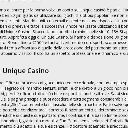
no di aprire per la prima volta un conto su Unique casinò è pari al 10
n 20 giri gratis da utilizzare sui giochi di slot più popolari. Se non s
istenza clienti. Mando subito un email e niente nessuna risposta. Una vo
i di prelevare tutte le successive vincite realizzate utilizzando il bo
i Unique Casino. Si accettano contributi minimi: nelle slot 0. 18+ Si a
 euro. Approfitta oggi di Unique Casino. Si hanno a disposizione 30 gior
hiesto. Bonus fino a €1500 e tanto divertimento con: sport, scommesse 
ia il tema affrontato è quello della protezione del patrimonio artistico,
 abbiamo vissuto. Il sito ha un aspetto professionale e dinamico e si 
 a Unique Casino
ne. Offre un processo di gioco unico ed eccezionale, con un ampio spe
. Il segreto del marchio NetEnt, infatti, è che dietro a un gioco non ci
, perché offrono tutto ciò che è disponibile anche altrove. Sarai sicu
i. Dalla pagina principale puoi accedere a tutti segmenti considerabili d
ento „Slot“ contenente la didascalia delle slot machine. Fatto salvo 
e potrebbe condizionare il corretto funzionamento di determinate sezi
istiche di queste due piattaforme. I contribuenti a basso limite sono
rispondenti, grazie alla modalità Fun Game senza soldi veri. Potrai eff
agamento più adatto alle tue esigenze. Il giocatore spagnolo è preoccup