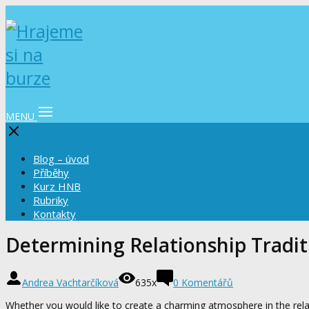
MENU
Blog – úvod
Příběhy
Kurz HNB
Rubriky
Kontakty
Determining Relationship Tradit
Andrea Vachtarčíková
635x
0 Komentářů
Whether you would like to create a charming atmosphere in the relati