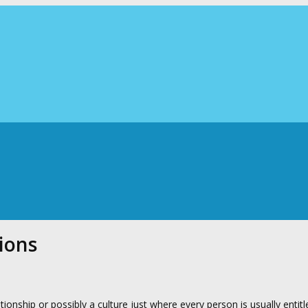
ions
onship or possibly a culture just where every person is usually entitle