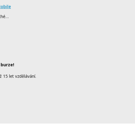
obile
rché…
 burze!
ž 15 let vzdělávání.