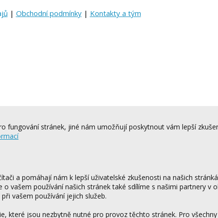
ajů
|
Obchodní podmínky
|
Kontakty a tým
o fungování stránek, jiné nám umožňují poskytnout vám lepší zkušen
ormací
tači a pomáhají nám k lepší uživatelské zkušenosti na našich stránk
ce o vašem používání našich stránek také sdílíme s našimi partnery v o
 při vašem používání jejich služeb.
 které jsou nezbytně nutné pro provoz těchto stránek. Pro všechny