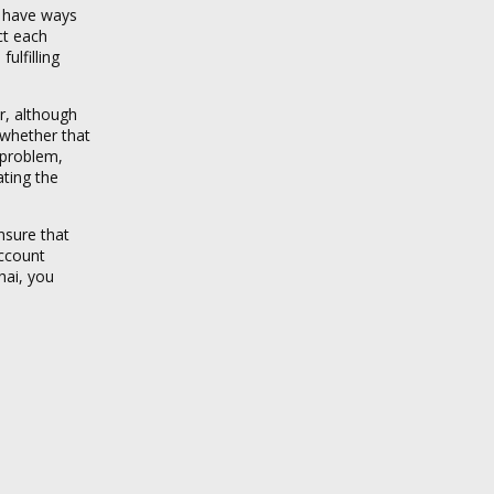
r have ways
ct each
ulfilling
r, although
 whether that
 problem,
ting the
nsure that
account
hai, you