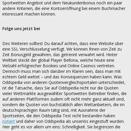
Sportwetten Angebot und dem Neukundenbonus noch ein paar
andere Kriterien, die eine Kontoeröffnung bei einem Buchmacher
interessant machen können.
Folge uns jetzt bei
Des Weiteren solltest Du darauf achten, dass eine Website über
eine SSL Verschlüsselung verfügt. Wir können Ihnen von Zeit zu
Zeit Bonusgeld gewähren, das getrennt verwahrt wird. Hinter
Weltbet steckt der global Player Bellona, welche heute eine
Vielzahl erfolgreicher Bookies und Online Casinos vertreten.
Dennoch muss man sich darüber im Klaren sein, dass man mit
echtem Geld wettet – und das Konsequenzen haben kann. Was
Oddspedia von anderen Quotenvergleichsportalen unterscheidet,
ist die Tatsache, dass Sie auf Oddspedia nicht nur die Quoten
vieler Wettmärkte ausgewählter Sportwetten Betreiber finden, die
auf anderen Plattformen zudem oft nicht mehr ganz aktuell sind,
sondern die Quoten von buchstäblich allen Wettanbietern, die im
deutschsprachigen Raum tätig sind, mit Ausnahme der
Sportseiten, die den Oddspedia Test nicht bestanden haben
notiert
und daher von Oddspedia als unseriös eingestuft wurden.
Hier geht es vor allem um eins: Schnelligkeit. Sie begrenzen die