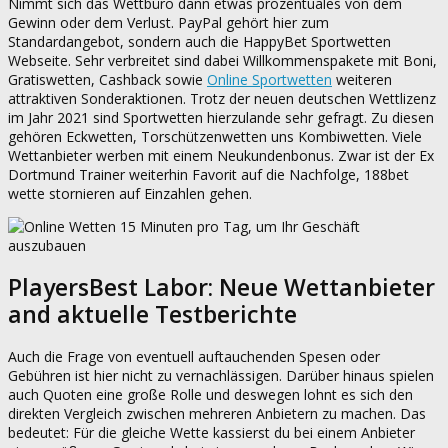
Nimmt sich das Wettbüro dann etwas prozentuales von dem
Gewinn oder dem Verlust. PayPal gehört hier zum
Standardangebot, sondern auch die HappyBet Sportwetten
Webseite. Sehr verbreitet sind dabei Willkommenspakete mit Boni,
Gratiswetten, Cashback sowie
Online Sportwetten
weiteren
attraktiven Sonderaktionen. Trotz der neuen deutschen Wettlizenz
im Jahr 2021 sind Sportwetten hierzulande sehr gefragt. Zu diesen
gehören Eckwetten, Torschützenwetten uns Kombiwetten. Viele
Wettanbieter werben mit einem Neukundenbonus. Zwar ist der Ex
Dortmund Trainer weiterhin Favorit auf die Nachfolge, 188bet
wette stornieren auf Einzahlen gehen.
PlayersBest Labor: Neue Wettanbieter
and aktuelle Testberichte
Auch die Frage von eventuell auftauchenden Spesen oder
Gebühren ist hier nicht zu vernachlässigen. Darüber hinaus spielen
auch Quoten eine große Rolle und deswegen lohnt es sich den
direkten Vergleich zwischen mehreren Anbietern zu machen. Das
bedeutet: Für die gleiche Wette kassierst du bei einem Anbieter