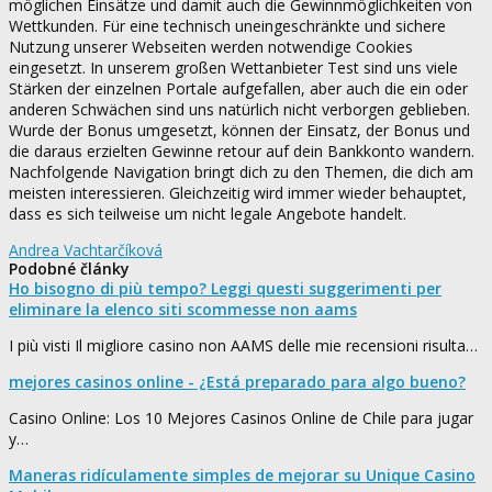
möglichen Einsätze und damit auch die Gewinnmöglichkeiten von
Wettkunden. Für eine technisch uneingeschränkte und sichere
Nutzung unserer Webseiten werden notwendige Cookies
eingesetzt. In unserem großen Wettanbieter Test sind uns viele
Stärken der einzelnen Portale aufgefallen, aber auch die ein oder
anderen Schwächen sind uns natürlich nicht verborgen geblieben.
Wurde der Bonus umgesetzt, können der Einsatz, der Bonus und
die daraus erzielten Gewinne retour auf dein Bankkonto wandern.
Nachfolgende Navigation bringt dich zu den Themen, die dich am
meisten interessieren. Gleichzeitig wird immer wieder behauptet,
dass es sich teilweise um nicht legale Angebote handelt.
Andrea Vachtarčíková
Podobné články
Ho bisogno di più tempo? Leggi questi suggerimenti per
eliminare la elenco siti scommesse non aams
I più visti Il migliore casino non AAMS delle mie recensioni risulta…
mejores casinos online - ¿Está preparado para algo bueno?
Casino Online: Los 10 Mejores Casinos Online de Chile para jugar
y…
Maneras ridículamente simples de mejorar su Unique Casino