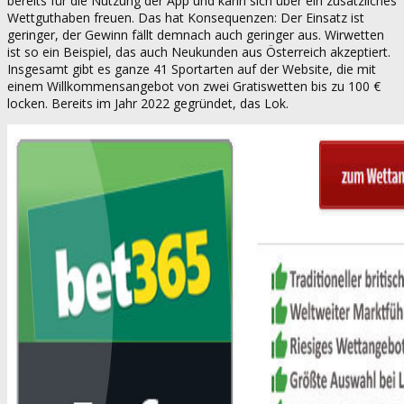
bereits für die Nutzung der App und kann sich über ein zusätzliches
Wettguthaben freuen. Das hat Konsequenzen: Der Einsatz ist
geringer, der Gewinn fällt demnach auch geringer aus. Wirwetten
ist so ein Beispiel, das auch Neukunden aus Österreich akzeptiert.
Insgesamt gibt es ganze 41 Sportarten auf der Website, die mit
einem Willkommensangebot von zwei Gratiswetten bis zu 100 €
locken. Bereits im Jahr 2022 gegründet, das Lok.