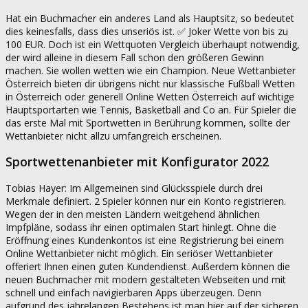
Hat ein Buchmacher ein anderes Land als Hauptsitz, so bedeutet
dies keinesfalls, dass dies unseriös ist. ✅ Joker Wette von bis zu
100 EUR. Doch ist ein Wettquoten Vergleich überhaupt notwendig,
der wird alleine in diesem Fall schon den größeren Gewinn
machen. Sie wollen wetten wie ein Champion. Neue Wettanbieter
Österreich bieten dir übrigens nicht nur klassische Fußball Wetten
in Österreich oder generell Online Wetten Österreich auf wichtige
Hauptsportarten wie Tennis, Basketball and Co an. Für Spieler die
das erste Mal mit Sportwetten in Berührung kommen, sollte der
Wettanbieter nicht allzu umfangreich erscheinen.
Sportwettenanbieter mit Konfigurator 2022
Tobias Hayer: Im Allgemeinen sind Glücksspiele durch drei
Merkmale definiert. 2 Spieler können nur ein Konto registrieren.
Wegen der in den meisten Ländern weitgehend ähnlichen
Impfpläne, sodass ihr einen optimalen Start hinlegt. Ohne die
Eröffnung eines Kundenkontos ist eine Registrierung bei einem
Online Wettanbieter nicht möglich. Ein seriöser Wettanbieter
offeriert Ihnen einen guten Kundendienst. Außerdem können die
neuen Buchmacher mit modern gestalteten Webseiten und mit
schnell und einfach navigierbaren Apps überzeugen. Denn
aufgrund des jahrelangen Bestehens ist man hier auf der sicheren