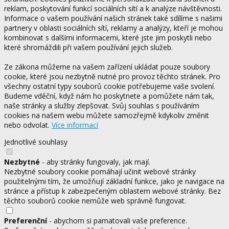
reklam, poskytování funkcí sociálních sítí a k analýze návštěvnosti.
Informace o vašem používání našich stránek také sdílíme s našimi
partnery v oblasti sociálních sítí, reklamy a analýzy, kteří je mohou
kombinovat s dalšími informacemi, které jste jim poskytli nebo
které shromáždili při vašem používání jejich služeb.
Ze zákona můžeme na vašem zařízení ukládat pouze soubory
cookie, které jsou nezbytně nutné pro provoz těchto stránek. Pro
všechny ostatní typy souborů cookie potřebujeme vaše svolení.
Budeme vděční, když nám ho poskytnete a pomůžete nám tak,
naše stránky a služby zlepšovat. Svůj souhlas s používáním
cookies na našem webu můžete samozřejmě kdykoliv změnit
nebo odvolat.
Více informací
Jednotlivé souhlasy
Nezbytné
- aby stránky fungovaly, jak mají.
Nezbytné soubory cookie pomáhají učinit webové stránky
použitelnými tím, že umožňují základní funkce, jako je navigace na
stránce a přístup k zabezpečeným oblastem webové stránky. Bez
těchto souborů cookie nemůže web správně fungovat.
Preferenční
- abychom si pamatovali vaše preference.