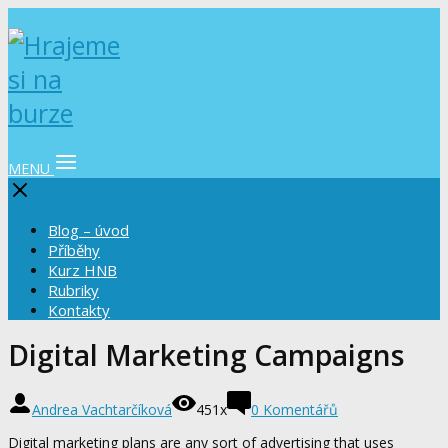
MENU
Blog – úvod
Příběhy
Kurz HNB
Rubriky
Kontakty
Digital Marketing Campaigns
Andrea Vachtarčíková
451x
0 Komentářů
Digital marketing plans are any sort of advertising that uses