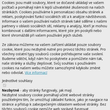
Cookies jsou malé soubory, které se dočasně ukládají ve vašem
počítači a pomáhají nám k lepší uživatelské zkušenosti na našich
stránkách. Cookies používáme k personalizaci obsahu stránek a
reklam, poskytování funkcí sociálních sítí a k analýze návštěvnosti.
Informace o vašem používání našich stránek také sdílíme s našimi
partnery v oblasti sociálních sítí, reklamy a analýzy, kteří je mohou
kombinovat s dalšími informacemi, které jste jim poskytli nebo
které shromáždili při vašem používání jejich služeb.
Ze zákona můžeme na vašem zařízení ukládat pouze soubory
cookie, které jsou nezbytně nutné pro provoz těchto stránek. Pro
všechny ostatní typy souborů cookie potřebujeme vaše svolení.
Budeme vděční, když nám ho poskytnete a pomůžete nám tak,
naše stránky a služby zlepšovat. Svůj souhlas s používáním
cookies na našem webu můžete samozřejmě kdykoliv změnit
nebo odvolat.
Více informací
Jednotlivé souhlasy
Nezbytné
- aby stránky fungovaly, jak mají.
Nezbytné soubory cookie pomáhají učinit webové stránky
použitelnými tím, že umožňují základní funkce, jako je navigace na
stránce a přístup k zabezpečeným oblastem webové stránky. Bez
těchto souborů cookie nemůže web správně fungovat.