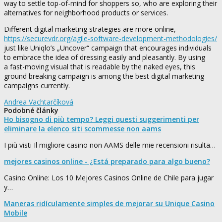
way to settle top-of-mind for shoppers so, who are exploring their
alternatives for neighborhood products or services.
Different digital marketing strategies are more online,
https://securevdr.org/agile-software-development-methodologies/
just like Uniqlo’s „Uncover“ campaign that encourages individuals
to embrace the idea of dressing easily and pleasantly. By using
a fast-moving visual that is readable by the naked eyes, this
ground breaking campaign is among the best digital marketing
campaigns currently.
Andrea Vachtarčíková
Podobné články
Ho bisogno di più tempo? Leggi questi suggerimenti per
eliminare la elenco siti scommesse non aams
I più visti Il migliore casino non AAMS delle mie recensioni risulta…
mejores casinos online - ¿Está preparado para algo bueno?
Casino Online: Los 10 Mejores Casinos Online de Chile para jugar
y…
Maneras ridículamente simples de mejorar su Unique Casino
Mobile