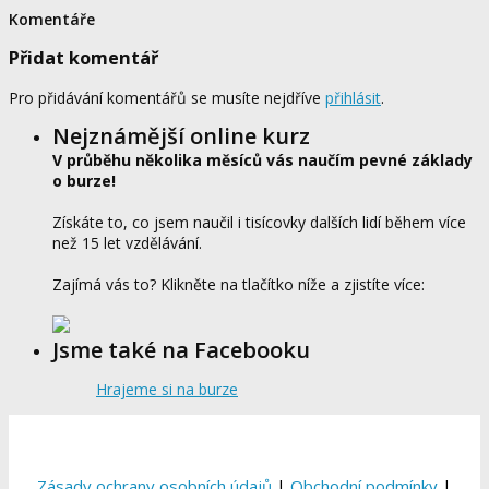
Komentáře
Přidat komentář
Pro přidávání komentářů se musíte nejdříve
přihlásit
.
Nejznámější online kurz
V průběhu několika měsíců vás naučím pevné základy
o burze!
Získáte to, co jsem naučil i tisícovky dalších lidí během více
než 15 let vzdělávání.
Zajímá vás to? Klikněte na tlačítko níže a zjistíte více:
Jsme také na Facebooku
Hrajeme si na burze
Zásady ochrany osobních údajů
|
Obchodní podmínky
|