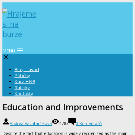
MENU
Blog – úvod
Příběhy
Kurz HNB
Rubriky
Kontakty
Education and Improvements
Andrea Vachtarčíková
478x
0 Komentářů
Despite the fact that education is widely recognized as the main