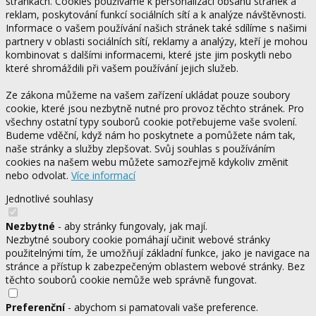
stránkách. Cookies používáme k personalizaci obsahu stránek a
reklam, poskytování funkcí sociálních sítí a k analýze návštěvnosti.
Informace o vašem používání našich stránek také sdílíme s našimi
partnery v oblasti sociálních sítí, reklamy a analýzy, kteří je mohou
kombinovat s dalšími informacemi, které jste jim poskytli nebo
které shromáždili při vašem používání jejich služeb.
Ze zákona můžeme na vašem zařízení ukládat pouze soubory
cookie, které jsou nezbytně nutné pro provoz těchto stránek. Pro
všechny ostatní typy souborů cookie potřebujeme vaše svolení.
Budeme vděční, když nám ho poskytnete a pomůžete nám tak,
naše stránky a služby zlepšovat. Svůj souhlas s používáním
cookies na našem webu můžete samozřejmě kdykoliv změnit
nebo odvolat.
Více informací
Jednotlivé souhlasy
Nezbytné
- aby stránky fungovaly, jak mají.
Nezbytné soubory cookie pomáhají učinit webové stránky
použitelnými tím, že umožňují základní funkce, jako je navigace na
stránce a přístup k zabezpečeným oblastem webové stránky. Bez
těchto souborů cookie nemůže web správně fungovat.
Preferenční
- abychom si pamatovali vaše preference.