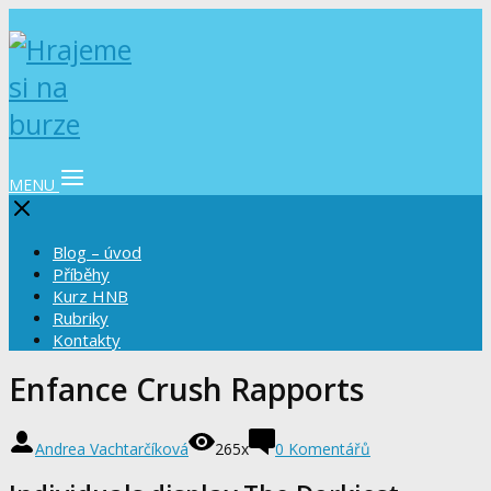
MENU
Blog – úvod
Příběhy
Kurz HNB
Rubriky
Kontakty
Enfance Crush Rapports
Andrea Vachtarčíková
265x
0 Komentářů