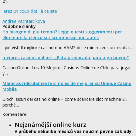
21.
jetez un coup d’œil à ce site
Andrea Vachtarčíková
Podobné články
Ho bisogno di più tempo? Leggi questi suggerimenti per
eliminare la elenco siti scommesse non aams
I più visti Il migliore casino non AAMS delle mie recensioni risulta…
mejores casinos online - ¿Está preparado para algo bueno?
Casino Online: Los 10 Mejores Casinos Online de Chile para jugar
y…
Maneras ridículamente simples de mejorar su Unique Casino
Mobile
Giochi sicuri dei casinò online – come scaricare slot machine Sì,
perché…
Komentáře
Nejznámější online kurz
V průběhu několika měsíců vás naučím pevné základy