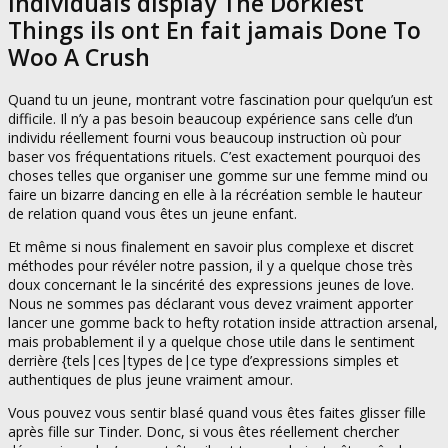
Individuals display The Dorkiest
Things ils ont En fait jamais Done To
Woo A Crush
Quand tu un jeune, montrant votre fascination pour quelqu’un est
difficile. Il n’y a pas besoin beaucoup expérience sans celle d’un
individu réellement fourni vous beaucoup instruction où pour
baser vos fréquentations rituels. C’est exactement pourquoi des
choses telles que organiser une gomme sur une femme mind ou
faire un bizarre dancing en elle à la récréation semble le hauteur
de relation quand vous êtes un jeune enfant.
Et même si nous finalement en savoir plus complexe et discret
méthodes pour révéler notre passion, il y a quelque chose très
doux concernant le la sincérité des expressions jeunes de love.
Nous ne sommes pas déclarant vous devez vraiment apporter
lancer une gomme back to hefty rotation inside attraction arsenal,
mais probablement il y a quelque chose utile dans le sentiment
derrière {tels|ces|types de|ce type d’expressions simples et
authentiques de plus jeune vraiment amour.
Vous pouvez vous sentir blasé quand vous êtes faites glisser fille
après fille sur Tinder. Donc, si vous êtes réellement chercher