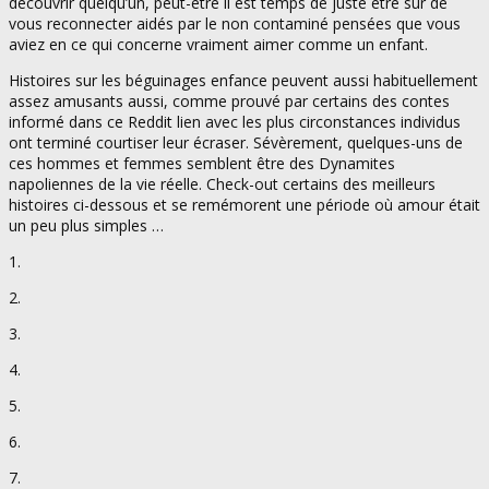
découvrir quelqu’un, peut-être il est temps de juste être sûr de
vous reconnecter aidés par le non contaminé pensées que vous
aviez en ce qui concerne vraiment aimer comme un enfant.
Histoires sur les béguinages enfance peuvent aussi habituellement
assez amusants aussi, comme prouvé par certains des contes
informé dans ce Reddit lien avec les plus circonstances individus
ont terminé courtiser leur écraser. Sévèrement, quelques-uns de
ces hommes et femmes semblent être des Dynamites
napoliennes de la vie réelle. Check-out certains des meilleurs
histoires ci-dessous et se remémorent une période où amour était
un peu plus simples …
1.
2.
3.
4.
5.
6.
7.