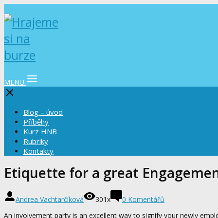
MENU
Blog – úvod
Příběhy
Kurz HNB
Rubriky
Kontakty
Etiquette for a great Engagemen
Andrea Vachtarčíková
301x
0 Komentářů
An involvement party is an excellent way to signify your newly empl