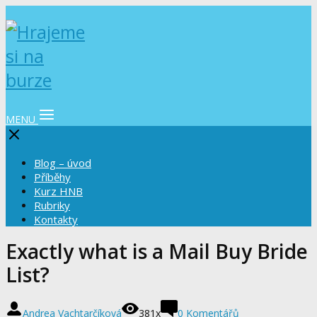
MENU
Blog – úvod
Příběhy
Kurz HNB
Rubriky
Kontakty
Exactly what is a Mail Buy Bride
List?
Andrea Vachtarčíková
381x
0 Komentářů