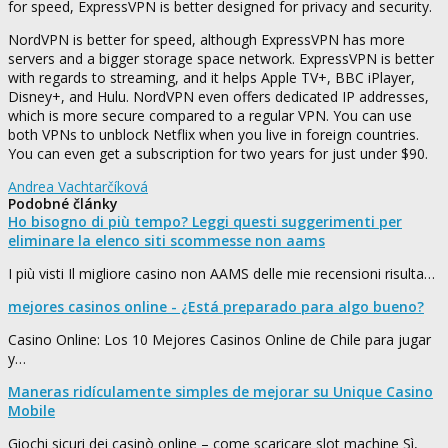
for speed, ExpressVPN is better designed for privacy and security.
NordVPN is better for speed, although ExpressVPN has more
servers and a bigger storage space network. ExpressVPN is better
with regards to streaming, and it helps Apple TV+, BBC iPlayer,
Disney+, and Hulu. NordVPN even offers dedicated IP addresses,
which is more secure compared to a regular VPN. You can use
both VPNs to unblock Netflix when you live in foreign countries.
You can even get a subscription for two years for just under $90.
Andrea Vachtarčíková
Podobné články
Ho bisogno di più tempo? Leggi questi suggerimenti per
eliminare la elenco siti scommesse non aams
I più visti Il migliore casino non AAMS delle mie recensioni risulta…
mejores casinos online - ¿Está preparado para algo bueno?
Casino Online: Los 10 Mejores Casinos Online de Chile para jugar
y…
Maneras ridículamente simples de mejorar su Unique Casino
Mobile
Giochi sicuri dei casinò online – come scaricare slot machine Sì,