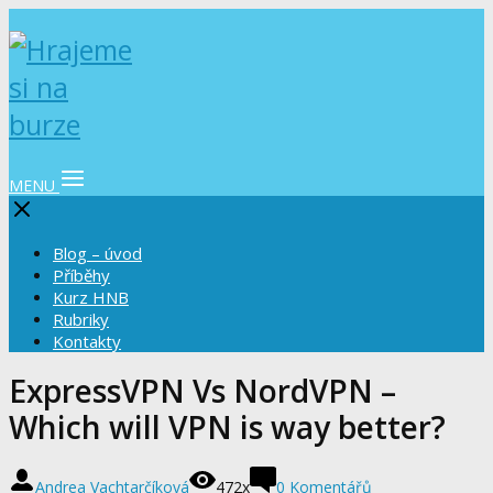
MENU
Blog – úvod
Příběhy
Kurz HNB
Rubriky
Kontakty
ExpressVPN Vs NordVPN –
Which will VPN is way better?
Andrea Vachtarčíková
472x
0 Komentářů