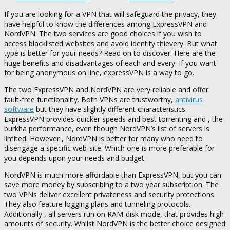
If you are looking for a VPN that will safeguard the privacy, they
have helpful to know the differences among ExpressVPN and
NordVPN. The two services are good choices if you wish to
access blacklisted websites and avoid identity thievery. But what
type is better for your needs? Read on to discover. Here are the
huge benefits and disadvantages of each and every. If you want
for being anonymous on line, expressVPN is a way to go.
The two ExpressVPN and NordVPN are very reliable and offer
fault-free functionality. Both VPNs are trustworthy,
antivirus
software
but they have slightly different characteristics.
ExpressVPN provides quicker speeds and best torrenting and , the
burkha performance, even though NordVPN’s list of servers is
limited. However , NordVPN is better for many who need to
disengage a specific web-site. Which one is more preferable for
you depends upon your needs and budget.
NordVPN is much more affordable than ExpressVPN, but you can
save more money by subscribing to a two year subscription. The
two VPNs deliver excellent privateness and security protections.
They also feature logging plans and tunneling protocols.
Additionally , all servers run on RAM-disk mode, that provides high
amounts of security. Whilst NordVPN is the better choice designed