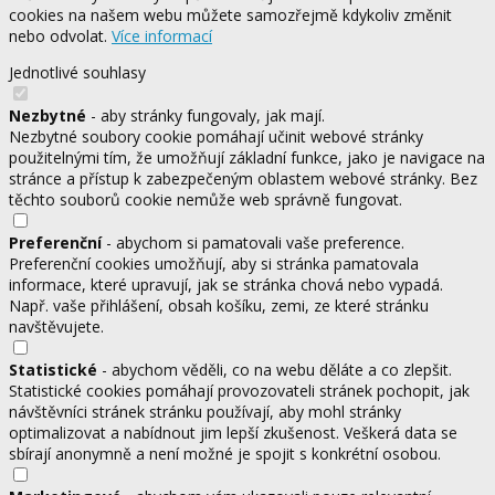
cookies na našem webu můžete samozřejmě kdykoliv změnit
nebo odvolat.
Více informací
Jednotlivé souhlasy
Nezbytné
- aby stránky fungovaly, jak mají.
Nezbytné soubory cookie pomáhají učinit webové stránky
použitelnými tím, že umožňují základní funkce, jako je navigace na
stránce a přístup k zabezpečeným oblastem webové stránky. Bez
těchto souborů cookie nemůže web správně fungovat.
Preferenční
- abychom si pamatovali vaše preference.
Preferenční cookies umožňují, aby si stránka pamatovala
informace, které upravují, jak se stránka chová nebo vypadá.
Např. vaše přihlášení, obsah košíku, zemi, ze které stránku
navštěvujete.
Statistické
- abychom věděli, co na webu děláte a co zlepšit.
Statistické cookies pomáhají provozovateli stránek pochopit, jak
návštěvníci stránek stránku používají, aby mohl stránky
optimalizovat a nabídnout jim lepší zkušenost. Veškerá data se
sbírají anonymně a není možné je spojit s konkrétní osobou.