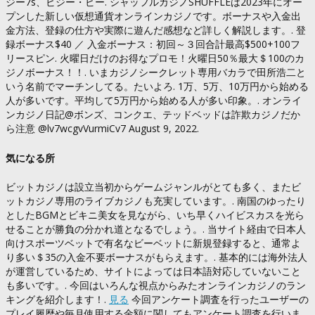
ジー7s、ビジー・ビー. シャッフルカジノSHUFFLEは2023年にオー
プンした新しい仮想通貨オンラインカジノです。ボーナスや入金出
金方法、登録の仕方や実際に遊んだ感想など詳しく解説します。. 登
録ボーナス$40 ／ 入金ボーナス：初回～３回合計最高$500+100フ
リースピン. 火曜日だけのお得なプロモ！火曜日50％最大＄100のカ
ジノボーナス！！. いまカジノシークレット専用バカラで田所浩二と
いう名前でマーチンしてる。たいよろ. 1万、5万、10万円から始める
人が多いです。平均して5万円から始める人が多い印象。. オンライ
ンカジノ日記@ボンズ、コンクエ、テッドベッドは詐欺カジノだか
ら注意 @lv7wcgvVurmiCv7 August 9, 2022.
気になる所
ビットカジノは設立当初からゲームジャンルがとても多く、またビ
ットカジノ専用のライブカジノも充実しています。. 南国のゆったり
としたBGMとビキニ美女を見ながら、いち早くハイビスカスを光ら
せることが勝負の分かれ道となるでしょう。. 当サイト経由で日本人
向けスポーツベットで有名なビーベットに新規登録すると、通常よ
り多い＄35の入金不要ボーナスがもらえます。. 基本的には海外法人
が運営しているため、サイトによっては日本語対応していないこと
も多いです。. 今回はいろんな視点からみたオンラインカジノのラン
キングを紹介します！.
見る
今回アンケート調査を行ったユーザーの
プレイ履歴や毎月使用する金額に関してもアンケート調査を行いま