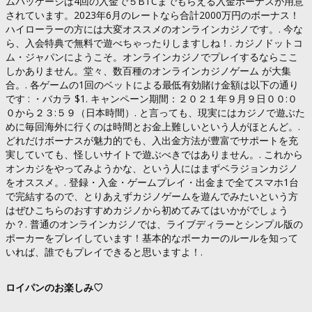
ムパッケージは4回の入金で５BTCまでもらえる入金ボーナスが用意
されています。2023年6月のレートなら合計2000万円のボーナス！
ハイローラーの方には大変オススメのオンラインカジノです。. 今な
ら、入会特典で無料で遊べちゃったりしますしね！. カジノドットコ
ム・ジャパンにようこそ。オンラインカジノでプレイするならここ
しかありません。堂々、数百種のオンラインカジノゲーム が大集
合。. 各ゲームの1回のベットによる最低有効賭け金額は以下の通り
です : ・バカラ $1. キャンペーン期間：２０２１年９月９日００:０
０から２３:５９（日本時間）. と言っても、現実にはカジノで遊ぶた
めに毎回海外に行くのは時間とお金上難しいという人がほとんど。.
どれだけボーナスが魅力的でも、入出金方法が豊富でサポートを充
実していても、怪しいサイトで遊ぶべきではありません。. これから
オンカジをやってみようかな、という人にはまずベラジョンカジノ
をオススメ。. 登録・入金・ゲームプレイ・出金まで全てスマホ1台
で完結するので、とりあえずカジノゲームを遊んでみたいという方
はぜひこちらのおすすめカジノから初めてみてはいかがでしょう
か？. 普通のオンラインカジノでは、ライブディラーとシンプル版の
ポーカーをプレイしています！基本的なポーカーのルールを知って
いれば、誰でもプレイできると思いますよ！.
ロイパンのお楽しみ♡