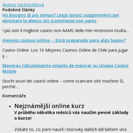
Andrea Vachtarčíková
Podobné články
Ho bisogno di più tempo? Leggi questi suggerimenti per
eliminare la elenco siti scommesse non aams
I più visti Il migliore casino non AAMS delle mie recensioni risulta…
mejores casinos online - ¿Está preparado para algo bueno?
Casino Online: Los 10 Mejores Casinos Online de Chile para jugar
y…
Maneras ridículamente simples de mejorar su Unique Casino
Mobile
Giochi sicuri dei casinò online – come scaricare slot machine Sì,
perché…
Komentáře
Nejznámější online kurz
V průběhu několika měsíců vás naučím pevné základy
o burze!
Získáte to, co jsem naučil i tisícovky dalších lidí během více