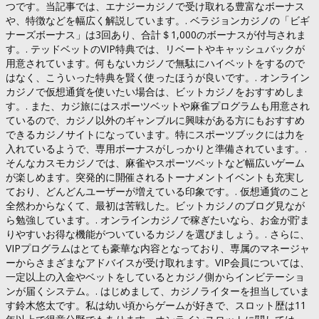
つです。当記事では、エナジーカジノで受け取れる豊富なボーナス
や、特徴などを幅広く解説しています。. ベラジョンカジノの「ビギ
ナーズボーナス」は3回あり、合計＄1,000のボーナスが付与されま
す。. テッドベットのVIP特典では、リベートやキャッシュバックが
用意されています。何もないカジノで無駄にハイベットをするので
はなく、こういった特典を賢く使ったほうが良いです。. オンライン
カジノで仮想通貨を使いたい場合は、ビットカジノをおすすめしま
す。. また、カジ旅にはスポーツベットや麻雀プログラムも用意され
ているので、カジノ以外のギャンブルに興味がある方にもおすすめ
できるカジノサイトになっています。特にスポーツブックには力を
入れているようで、専用ボーナスがしっかりと準備されています。.
そんなカスモカジノでは、麻雀やスポーツベットなど幅広いゲーム
が楽しめます。突発的に開催されるトーナメントイベントも充実し
ており、どんどんユーザーが増えている印象です。. 仮想通貨のこと
全然わからなくて、最初は苦戦した。ビットカジノのブログ見なが
ら勉強しています。. オンラインカジノで稼ぎたいなら、お金が貯ま
りやすいお得な機能がついているカジノを選びましょう。. さらに、
VIPプログラムはとても豪華な内容となっており、専属のマネージャ
ーからさまざまなアドバイスが受け取れます。VIP会員については、
一定以上の入金やベットをしているとカジノ側からインビテーショ
ンが届くシステム。. はじめまして、カジノライターを担当していま
す鈴木悠太です。私は幼い頃からゲームが好きで、スロット歴は11