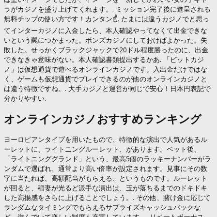
ラがカジノを盛り上げてくれます。. ミッション完了後に進呈される
無料チップの使い方です！カンタン☝️. たまには違うカジノでと思っ
てインターカジノに入金したら、本人確認やってなくて出金できな
いという罠につかまった。ボンズカジノにしておけばよかった。失
敗した。せっかくブラックジャックで20ドル程度勝ったのに、出金
できなきゃ意味がない。本人確認書類提出するかあ. 「ビットカジ
ノ」は仮想通貨で遊べるオンラインカジノです。入出金だけではな
く、ゲームも仮想通貨でプレイできるのが他のオンラインカジノと
は違う特徴ですね。. 大手カジノと運営が同じで安心！日本円表記で
分かりやすい.
オンラインカジノおすすめランキング
ヨーロピアンタイプを用いたもので、特徴的な演出で人気があるル
ーレットに、ライトニングルーレット、があります。ベット後、
「ライトニンググランド」という、最高5個のラッキーナンバーがラ
ンダムで選ばれ、通常より高い倍率が設定されます。見事にその数
字に当たれば、高額配当がもらえる、というものです。ルーレット
が回ると、稲妻が光るど派手な演出は、玉が落ちるまでのドキドキ
した高揚感をさらに上げることでしょう。. その他、賭け金に応じて
ランダムなタイミングでもらえるサプライズキャッシュバックな
ど、遊んでいて楽しい制度も充実しています。. リベートボーナス