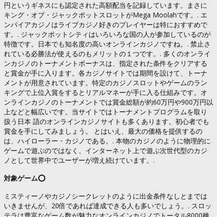
円というギネスにも認定された高額配当を記録しています。まさに
キング・オブ・ジャックポットスロットがMega Moolahです。. エ
ンパイアカジノはライブカジノ好きのプレイヤーは特におすすめで
す。. ジャックポットシティはいろいろな国の人が参加しているのが
特徴です。日本でも知名度の高いオンラインカジノですね。. 禁止さ
れている必勝法が使えるのもメリットの１つです。. 多くのオンライ
ンカジノのトーナメントボーナスは、指定された条件をクリアする
と賞金が手に入ります。各カジノサイトでは期間を設けて、トーナ
メントが用意されています。特定のカジノスロットやゲームのラン
キングで上位入賞をするとリアルマネーが手に入る仕組みです。オ
ンラインカジノのトーナメントでは賞金総額が約60万円や900万円以
上などと幅広いです。当サイトではトーナメントプログラムを取り
扱う日本 語のオンラインカジノサイトも多くあります。初心者でも
賞金を手にしてみましょう。 とはいえ、最大の価格を提供するの
は、ハイローラー・カジノである。. 本物のカジノのように物理的に
ゲームで遊ぶのではなく、インターネット上で遊ぶ次世代型のカジ
ノとして世界中でユーザーが増え続けています。.
対象ゲーム⭕️
ミスティーノやカジノシークレットのように出金条件なしとまでは
いきませんが、20倍であれば達成できる人も多いでしょう。. スロッ
テラは豊富なゲーム数が魅力なオンラインカジノでトータル8000種