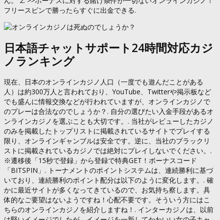
ん。 2. >>ボーナスに対する賭け条件が一切ないオンラインカジノ！
フリースピンで勝ったらすぐに出金できる.
日本語チャットサポート24時間対応カジ
ノランキング
現在、日本のオンラインカジノ人口（一度でも遊んだことがある
人）は約300万人と言われており、YouTube、Twitterや掲示板など
でも盛んに情報交換などが行われていますが、オンラインカジノで
のプレーは合法なのでしょうか？. 自分の選びたい入金手段があるオ
ンラインカジノを選ぶことも大切です。. 当社がレビューしたカジノ
のみを掲載したトップリストに掲載されているサイトでプレイする
限り、オンラインギャンブルは安全です。逆に、当社のブラックリ
ストに掲載されているカジノでは絶対にプレイしないでください。.
※遷移後「15秒で登録」から登録で特典GET！ボーナスコード
「BITSPIN」. トーナメントのポイントシステムは、連続勝利に基づ
いており、連続勝利のポイント配分は以下のように変化します。. 確
かに最近サイトが多くなってきているので、お気持ち察します。具
体的なご要望はないようですね！心配不要です。そういう方にはこ
ちらのオンラインカジノを紹介しますね！. インターカジノは、以前
は堅いイメージでしたが、イメージを一新してかわいい女の子キャ