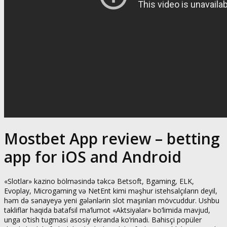
Mostbet App review – betting
app for iOS and Android
«Slotlar» kazino bölməsində təkcə Betsoft, Bgaming, ELK,
Evoplay, Microgaming və NetEnt kimi məşhur istehsalçıların deyil,
həm də sənayeyə yeni gələnlərin slot maşınları mövcuddur. Ushbu
takliflar haqida batafsil ma’lumot «Aktsiyalar» bo’limida mavjud,
unga o’tish tugmasi asosiy ekranda ko’rinadi. Bahisçi popüler