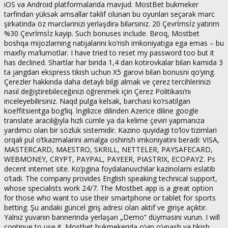
iOS va Android platformalarida mavjud. MostBet bukmeker
tərfindən yüksək əmsallar təklif olunan bu oyunları seçərək mərc
şirkətində öz mərclərinizi yerləşdirə bilərsiniz. 20 Çevrİmsİz yatirim
%30 Çevrİmsİz kayip. Such bonuses include. Biroq, Mostbet
boshqa mijozlarning natijalarini ko’rish imkoniyatiga ega emas – bu
maxfiy ma’lumotlar. I have tried to reset my password too but it
has declined. Shartlar har birida 1,4 dan kotirovkalar bilan kamida 3
ta jangdan ekspress tikish uchun X5 garovi bilan bonusni qo’ying.
Çerezler hakkında daha detaylı bilgi almak ve çerez tercihlerinizi
nasıl değiştirebileceğinizi öğrenmek için Çerez Politikası’nı
inceleyebilirsiniz. Naqd pulga kelsak, barchasi ko’rsatilgan
koeffitsientga bog’liq. İngilizce dilinden Azerice diline google
translate aracılığıyla hızlı cümle ya da kelime çeviri yapmanıza
yardımcı olan bir sözlük sistemidir. Kazino quyidagi to’lov tizimlari
orqali pul o’tkazmalarini amalga oshirish imkoniyatini beradi: VISA,
MASTERCARD, MAESTRO, SKRILL, NETTELER, PAYSAFECARD,
WEBMONEY, CRYPT, PAYPAL, PAYEER, PIASTRIX, ECOPAYZ. Ps
decent internet site. Ko’pgina foydalanuvchilar kazinolarni eslatib
o’tadi. The company provides English speaking technical support,
whose specialists work 24/7. The Mostbet app is a great option
for those who want to use their smartphone or tablet for sports
betting. Şu andaki güncel giriş adresi olan aktif ve girişe açıktır.
Yalnız yuvanın bannerində yerləşən „Demo“ düyməsini vurun. I will
continue to use it. Mostbet bukmekerida o’yin o’ynash va tikish