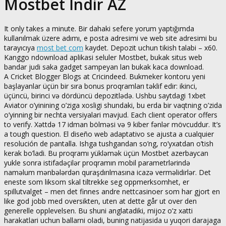
Mostbet İndir AZ
It only takes a minute. Bir dahaki sefere yorum yaptığımda
kullanılmak üzere adımı, e posta adresimi ve web site adresimi bu
tarayıcıya
most bet com
kaydet. Depozit uchun tikish talabi – x60.
Kanggo ndownload aplikasi seluler Mostbet, bukak situs web
bandar judi saka gadget sampeyan lan bukak kaca download.
A Cricket Blogger Blogs at Cricindeed. Bukmeker kontoru yeni
başlayanlar üçün bir sıra bonus proqramları təklif edir: ikinci,
üçüncü, birinci və dördüncü depozitlədə. Ushbu saytdagi 1xbet
Aviator o’yinining o’ziga xosligi shundaki, bu erda bir vaqtning o’zida
o’yinning bir nechta versiyalari mavjud. Each client operator offers
to verify. Xəttdə 17 idman bölməsi və 9 kiber fənlər mövcuddur. It’s
a tough question. El diseño web adaptativo se ajusta a cualquier
resolución de pantalla. Ishga tushgandan so’ng, ro’yxatdan o’tish
kerak bo’ladi. Bu proqramı yükləmək üçün Mostbet azerbaycan
yukle sonra istifadəçilər proqramın mobil parametrlərində
naməlum mənbələrdən quraşdırılmasına icazə verməlidirlər. Det
eneste som liksom skal tiltrekke seg oppmerksomhet, er
spillutvalget – men det finnes andre nettcasinoer som har gjort en
like god jobb med oversikten, uten at dette går ut over den
generelle opplevelsen. Bu shuni anglatadiki, mijoz o’z xatti
harakatlari uchun ballarni oladi, buning natijasida u yuqori darajaga