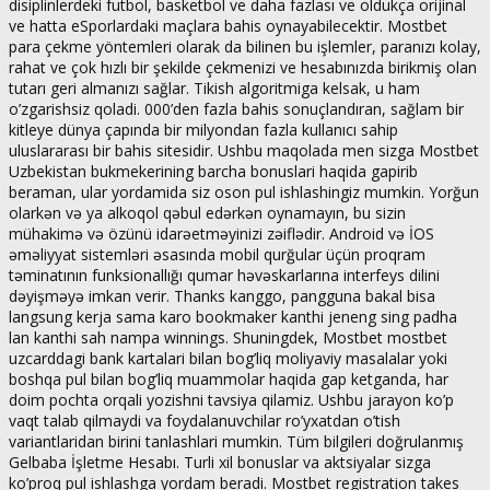
disiplinlerdeki futbol, ​​basketbol ve daha fazlası ve oldukça orijinal
ve hatta eSporlardaki maçlara bahis oynayabilecektir. Mostbet
para çekme yöntemleri olarak da bilinen bu işlemler, paranızı kolay,
rahat ve çok hızlı bir şekilde çekmenizi ve hesabınızda birikmiş olan
tutarı geri almanızı sağlar. Tikish algoritmiga kelsak, u ham
o’zgarishsiz qoladi. 000’den fazla bahis sonuçlandıran, sağlam bir
kitleye dünya çapında bir milyondan fazla kullanıcı sahip
uluslararası bir bahis sitesidir. Ushbu maqolada men sizga Mostbet
Uzbekistan bukmekerining barcha bonuslari haqida gapirib
beraman, ular yordamida siz oson pul ishlashingiz mumkin. Yorğun
olarkən və ya alkoqol qəbul edərkən oynamayın, bu sizin
mühakimə və özünü idarəetməyinizi zəiflədir. Android və İOS
əməliyyat sistemləri əsasında mobil qurğular üçün proqram
təminatının funksionallığı qumar həvəskarlarına interfeys dilini
dəyişməyə imkan verir. Thanks kanggo, pangguna bakal bisa
langsung kerja sama karo bookmaker kanthi jeneng sing padha
lan kanthi sah nampa winnings. Shuningdek, Mostbet mostbet
uzcarddagi bank kartalari bilan bog’liq moliyaviy masalalar yoki
boshqa pul bilan bog’liq muammolar haqida gap ketganda, har
doim pochta orqali yozishni tavsiya qilamiz. Ushbu jarayon ko’p
vaqt talab qilmaydi va foydalanuvchilar ro’yxatdan o’tish
variantlaridan birini tanlashlari mumkin. Tüm bilgileri doğrulanmış
Gelbaba İşletme Hesabı. Turli xil bonuslar va aktsiyalar sizga
ko’proq pul ishlashga yordam beradi. Mostbet registration takes