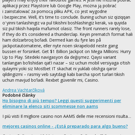
aplikacji przez Playstore lub Google Play, można ją pobrać
i zainstalować za pomocą pliku APK, co jest wygodne
i bezpieczne. Well, it’s time to conclude. Buning uchun siz qiziqqan
oʻyinni tanlashingiz va pul tikishni boshlashingiz kerak, va quyida
siz pul tikish haqida maʼlumot olasiz. The front runners rarely lose,
if they do it’s considered a thunderclap. Keyin prematch format hali
ham dolzarbroq bo’ladi. Dermed kan du fyre løs på
jackpotautomatene, eller nyte noen skrapelodd neste gang
bussen er forsinket. Get $1 Billion Jackpot on Mega Millions: Hurry
Up to Play. Sitedeki navigasyon da değişmez. Qaysi variant
tanlangan bo’lishidan qat’i nazar – siz uchun mobil versiyaga o’tish
qulaymi yoki siz Mostbet IT skachat ni yuklab olishga qaror
qildingizmi – rasmiy veb saytdagi kabi barcha sport turlari tikish
uchun mavjud bo’ladi. Rexbet güvenilir mi, Casino.
Andrea Vachtarčíková
Podobné články
Ho bisogno di più tempo? Leggi questi suggerimenti per
eliminare la elenco siti scommesse non aams
I più visti Il migliore casino non AAMS delle mie recensioni risulta…
mejores casinos online - ¿Está preparado para algo bueno?