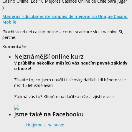
Casino Online: Los 10 Mejores Casinos Online de Chile para jugar
y…
Maneras ridículamente simples de mejorar su Unique Casino
Mobile
Giochi sicuri dei casinò online – come scaricare slot machine Sì,
perché…
Komentáře
Nejznámější online kurz
V průběhu několika měsíců vás naučím pevné základy
o burze!
Získáte to, co jsem naučil i tisícovky dalších lidí během více
než 15 let vzdělávání.
Zajímá vás to? Klikněte na tlačítko níže a zjistíte více:
Jsme také na Facebooku
Hrajeme si na burze