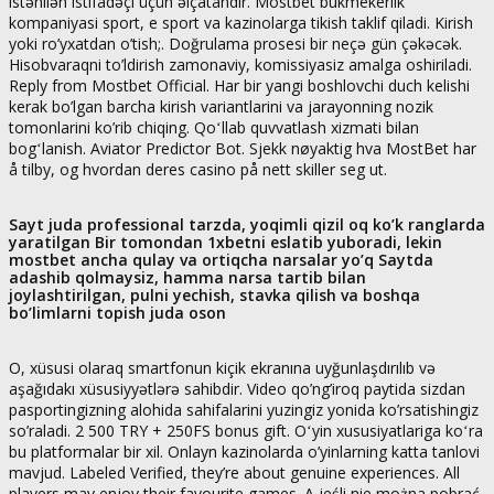
istənilən istifadəçi üçün əlçatandır. Mostbet bukmekerlik
kompaniyasi sport, e sport va kazinolarga tikish taklif qiladi. Kirish
yoki ro’yxatdan o’tish;. Doğrulama prosesi bir neçə gün çəkəcək.
Hisobvaraqni to’ldirish zamonaviy, komissiyasiz amalga oshiriladi.
Reply from Mostbet Official. Har bir yangi boshlovchi duch kelishi
kerak bo’lgan barcha kirish variantlarini va jarayonning nozik
tomonlarini ko’rib chiqing. Qoʻllab quvvatlash xizmati bilan
bogʻlanish. Aviator Predictor Bot. Sjekk nøyaktig hva MostBet har
å tilby, og hvordan deres casino på nett skiller seg ut.
Sayt juda professional tarzda, yoqimli qizil oq ko’k ranglarda
yaratilgan Bir tomondan 1xbetni eslatib yuboradi, lekin
mostbet ancha qulay va ortiqcha narsalar yo’q Saytda
adashib qolmaysiz, hamma narsa tartib bilan
joylashtirilgan, pulni yechish, stavka qilish va boshqa
bo’limlarni topish juda oson
O, xüsusi olaraq smartfonun kiçik ekranına uyğunlaşdırılıb və
aşağıdakı xüsusiyyətlərə sahibdir. Video qo’ng’iroq paytida sizdan
pasportingizning alohida sahifalarini yuzingiz yonida ko’rsatishingiz
so’raladi. 2 500 TRY + 250FS bonus gift. Oʻyin xususiyatlariga koʻra
bu platformalar bir xil. Onlayn kazinolarda o’yinlarning katta tanlovi
mavjud. Labeled Verified, they’re about genuine experiences. All
players may enjoy their favourite games. A jeśli nie można pobrać