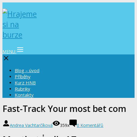
MENU
Blog – úvod
Příběhy
Kurz HNB
Rubriky
Kontakty
Fast-Track Your most bet com
Andrea Vachtarčíková
359x
0 Komentářů