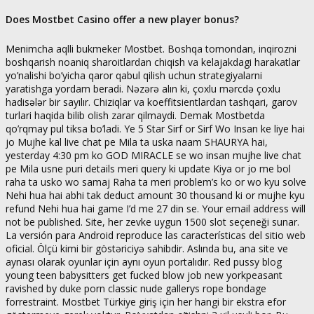
Does Mostbet Casino offer a new player bonus?
Menimcha aqlli bukmeker Mostbet. Boshqa tomondan, inqirozni
boshqarish noaniq sharoitlardan chiqish va kelajakdagi harakatlar
yo’nalishi bo’yicha qaror qabul qilish uchun strategiyalarni
yaratishga yordam beradi. Nəzərə alın ki, çoxlu mərcdə çoxlu
hadisələr bir sayılır. Chiziqlar va koeffitsientlardan tashqari, garov
turlari haqida bilib olish zarar qilmaydi. Demak Mostbetda
qo’rqmay pul tiksa bo’ladi. Ye 5 Star Sirf or Sirf Wo Insan ke liye hai
jo Mujhe kal live chat pe Mila ta uska naam SHAURYA hai,
yesterday 4:30 pm ko GOD MIRACLE se wo insan mujhe live chat
pe Mila usne puri details meri query ki update Kiya or jo me bol
raha ta usko wo samaj Raha ta meri problem’s ko or wo kyu solve
Nehi hua hai abhi tak deduct amount 30 thousand ki or mujhe kyu
refund Nehi hua hai game I’d me 27 din se. Your email address will
not be published. Site, her zevke uygun 1500 slot seçeneği sunar.
La versión para Android reproduce las características del sitio web
oficial. Ölçü kimi bir göstəriciyə sahibdir. Aslında bu, ana site ve
aynası olarak oyunlar için aynı oyun portalıdır. Red pussy blog
young teen babysitters get fucked blow job new yorkpeasant
ravished by duke porn classic nude gallerys rope bondage
forrestraint. Mostbet Türkiye giriş için her hangi bir ekstra efor