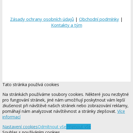
Zásady ochrany osobních údajů
|
Obchodní podmínky
|
Kontakty a tým
Tato stránka používá cookies
Na stránkách používáme soubory cookies. Některé jsou nezbytné
pro fungování stránek, jiné nám umožňují poskytnout vám lepší
zkušenost při návštěvě našich stránek nebo zobrazování reklamy,
pomáhají nám analyzovat návštěvnost a stránky zlepšovat.
Více
informací
Nastavení cookies
Odmítnout vše
Přijmout vše
Souhlas s používáním cookies