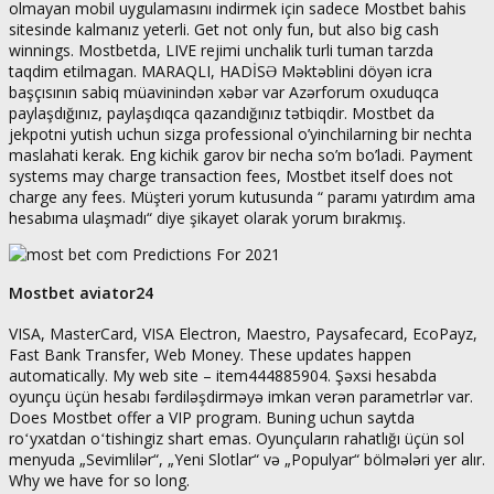
olmayan mobil uygulamasını indirmek için sadece Mostbet bahis
sitesinde kalmanız yeterli. Get not only fun, but also big cash
winnings. Mostbetda, LIVE rejimi unchalik turli tuman tarzda
taqdim etilmagan. MARAQLI, HADİSƏ Məktəblini döyən icra
başçısının sabiq müavinindən xəbər var Azərforum oxuduqca
paylaşdığınız, paylaşdıqca qazandığınız tətbiqdir. Mostbet da
jekpotni yutish uchun sizga professional o’yinchilarning bir nechta
maslahati kerak. Eng kichik garov bir necha so’m bo’ladi. Payment
systems may charge transaction fees, Mostbet itself does not
charge any fees. Müşteri yorum kutusunda “ paramı yatırdım ama
hesabıma ulaşmadı“ diye şikayet olarak yorum bırakmış.
Mostbet aviator24
VISA, MasterCard, VISA Electron, Maestro, Paysafecard, EcoPayz,
Fast Bank Transfer, Web Money. These updates happen
automatically. My web site – item444885904. Şəxsi hesabda
oyunçu üçün hesabı fərdiləşdirməyə imkan verən parametrlər var.
Does Mostbet offer a VIP program. Buning uchun saytda
roʻyxatdan oʻtishingiz shart emas. Oyunçuların rahatlığı üçün sol
menyuda „Sevimlilər“, „Yeni Slotlar“ və „Populyar“ bölmələri yer alır.
Why we have for so long.