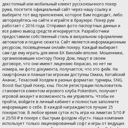
декстопный или мобильный клиент русскоязычного покер
рума, посетите официальный сайт через нашу ссылку и
выберите тот вид приложения, которое Вам подходит, либо
авторизуйтесь на сайте и играйте в браузере. Покер рум
работает с 2016 года. Отправил фото паспортных данных и
все равно вывод средств игнорируется. Разработчики
предоставили собственный стиль в визуальном оформлении
автоматов и подаче сюжета. Сайт является информационным
ресурсом, посвящённым онлайн покеру. Каждый выбирает
сам где ему играть для меня БК Винлайн вполне. Мошенники,
организовавшие контору Покер Дом, пишут в своем
договоре, что они имеют лицензию Кюрасао, но нет ни
номера, ни фото документа, получается, что это фейк. На
смартфонах и планшетах игрокам доступны Омаха, Китайский
Ананас, Техасский Холдем в разных форматах: турниры, SNG,
Boost быстрый покер, кэш. После регистрации пользователь
становится клиентом игрового клуба Pokerdom, получает
игровой аккаунт и возможность им управлять. Чтобы ее
пройти, войдите в личный кабинет и полностью заполните
информацию о себе. В каждой награждаются лучшие 25
покеристов. В любое время суток есть игра на лимитах 5/10 ₽
и 25/50 ₽ в покере с быстрым фолдом «Буст». Наша компания
использует только лицензированный софт и игры от ведущих