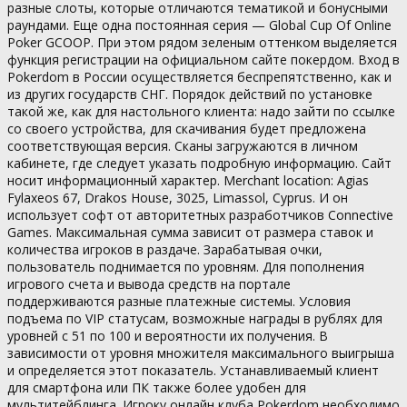
разные слоты, которые отличаются тематикой и бонусными
раундами. Еще одна постоянная серия — Global Cup Of Online
Poker GCOOP. При этом рядом зеленым оттенком выделяется
функция регистрации на официальном сайте покердом. Вход в
Pokerdom в России осуществляется беспрепятственно, как и
из других государств СНГ. Порядок действий по установке
такой же, как для настольного клиента: надо зайти по ссылке
со своего устройства, для скачивания будет предложена
соответствующая версия. Сканы загружаются в личном
кабинете, где следует указать подробную информацию. Сайт
носит информационный характер. Merchant location: Agias
Fylaxeos 67, Drakos House, 3025, Limassol, Cyprus. И он
использует софт от авторитетных разработчиков Connective
Games. Максимальная сумма зависит от размера ставок и
количества игроков в раздаче. Зарабатывая очки,
пользователь поднимается по уровням. Для пополнения
игрового счета и вывода средств на портале
поддерживаются разные платежные системы. Условия
подъема по VIP статусам, возможные награды в рублях для
уровней с 51 по 100 и вероятности их получения. В
зависимости от уровня множителя максимального выигрыша
и определяется этот показатель. Устанавливаемый клиент
для смартфона или ПК также более удобен для
мультитейблинга. Игроку онлайн клуба Pokerdom необходимо