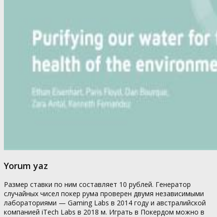
Yorum yaz
Размер ставки по ним составляет 10 рублей. Генератор
случайных чисел покер рума проверен двумя независимыми
лабораториями — Gaming Labs в 2014 году и австралийской
компанией iTech Labs в 2018 м. Играть в Покердом можно в