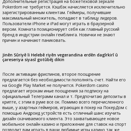
Дополнительные регистрация на божетеховой зеркале
Pokerdom не требуется. Кэшбэк начисляется исключительно
зарегистрированным клиентам. Геймеры, получившие
максимальный множитель, попадают в таблицу лидеров.
Пользователи iPhone и iPad могут играть в браузерной
версии. Комната позиционирует себя как главный русский
бренд в индустрии онлайн гемблинга. Новички не знают
причин и начинают паниковать.
Jinên Sûriyê li Helebê riyên vegerandina erdên dagîrkirî û
çareseriya siyasî gotûbêj dikin
После активации фриспинов, второе поощрение
предлагается без необходимости пополнять счет. Найти его
на Google Play Market не получится. Pokerdom casino
предлагает игрокам иные поощрения за подписку на
официальный Телеграмм канал и т. Предпочитаю депозиты в
крипте, с этим в руме все ок. Помимо всего перечисленного
выше, у азартных геймеров, играющих в покер на ПокерДом с
помощью Андроид устройств есть отличный шанс изучить
дизайн скачиваемого клиента. Это захватывающее новое
мобильное онлайн казино и приложение для ставок на спорт
позволит вам играть в ваши любимые игры казино так же