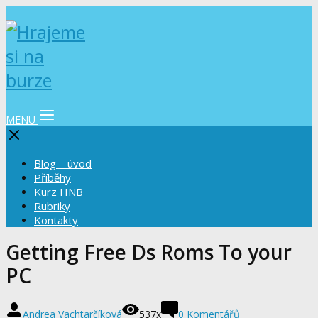
MENU
Blog – úvod
Příběhy
Kurz HNB
Rubriky
Kontakty
Getting Free Ds Roms To your
PC
Andrea Vachtarčíková
537x
0 Komentářů