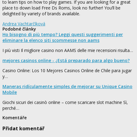
to learn tips on how to play games. If you are looking for a great
place to down load Free Ds Roms, look no further! You’ll be
delighted by variety of brands available.
Andrea Vachtarčíková
Podobné články
Ho bisogno di più tempo? Leggi questi suggerimenti per
eliminare la elenco siti scommesse non aams
I più visti Il migliore casino non AAMS delle mie recensioni risulta…
mejores casinos online - ¿Está preparado para algo bueno?
Casino Online: Los 10 Mejores Casinos Online de Chile para jugar
y…
Maneras ridículamente simples de mejorar su Unique Casino
Mobile
Giochi sicuri dei casinò online – come scaricare slot machine Sì,
perché…
Komentáře
Přidat komentář