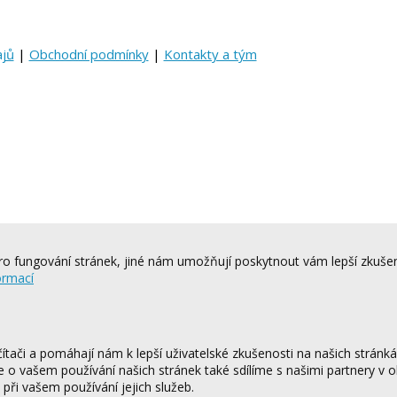
ajů
|
Obchodní podmínky
|
Kontakty a tým
o fungování stránek, jiné nám umožňují poskytnout vám lepší zkušen
ormací
tači a pomáhají nám k lepší uživatelské zkušenosti na našich stránk
ce o vašem používání našich stránek také sdílíme s našimi partnery v o
 při vašem používání jejich služeb.