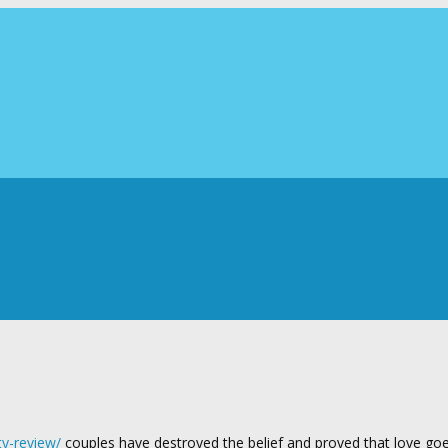
ty-review/
couples have destroyed the belief and proved that love go