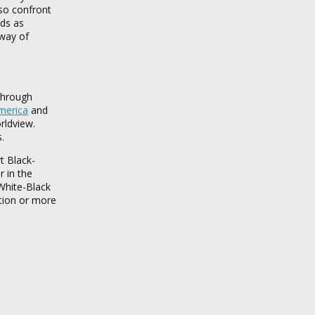
lso confront
nds as
 way of
 through
merica
and
rldview.
.
t Black-
r in the
White-Black
ation or more