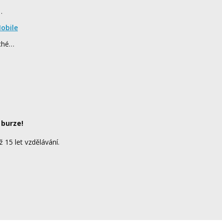
…
obile
rché…
 burze!
ž 15 let vzdělávání.