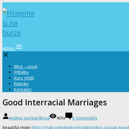
MENU
Blog – úvod
Příběhy
Kurz HNB
Rubriky
Kontakty
Good Interracial Marriages
Andrea Vachtarčíková
409x
0 Komentářů
Beautiful mixte
https://mail-orderbride.info/dating/kiss-russian-beau