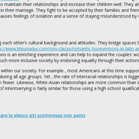
to maintain their relationships and increase their children well. They a
n their marriage. They fight to be accepted by their families and frie
 causes feelings of isolation and a sense of staying misunderstood by
ing each other’s cultural background and attitudes. They bridge spaces
ps://www.bleuniadur.com/non-classe/romantic-honeymoons-in-latin-a
ations is an enriching experience and can help to expand the couples’ wo
uch more inclusive society by endorsing equality through their actions
within our society. For example , most Americans at this time suppor
ing all age groups. Yet , the rate of interracial relationships is bigge
h fewer. Likewise, White-Asian relationships are more common than 
intermarrying is fairly similar for those using a high school qualific
nare la elenco siti scommesse non aams