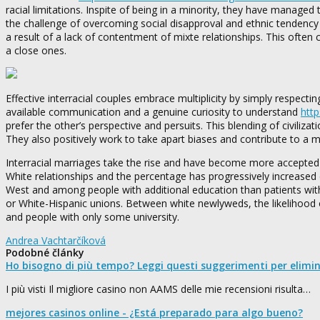
racial limitations. Inspite of being in a minority, they have managed 
the challenge of overcoming social disapproval and ethnic tendency i
a result of a lack of contentment of mixte relationships. This often
a close ones.
Effective interracial couples embrace multiplicity by simply respect
available communication and a genuine curiosity to understand
htt
prefer the other’s perspective and persuits. This blending of civiliz
They also positively work to take apart biases and contribute to a m
Interracial marriages take the rise and have become more accepted 
White relationships and the percentage has progressively increased dur
West and among people with additional education than patients wit
or White-Hispanic unions. Between white newlyweds, the likelihood of 
and people with only some university.
Andrea Vachtarčíková
Podobné články
Ho bisogno di più tempo? Leggi questi suggerimenti per elimi
I più visti Il migliore casino non AAMS delle mie recensioni risulta…
mejores casinos online - ¿Está preparado para algo bueno?