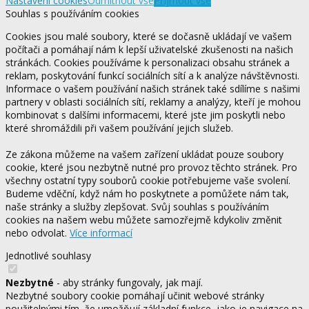
Nastavení cookies
Odmítnout vše
Přijmout vše
Souhlas s používáním cookies
Cookies jsou malé soubory, které se dočasně ukládají ve vašem
počítači a pomáhají nám k lepší uživatelské zkušenosti na našich
stránkách. Cookies používáme k personalizaci obsahu stránek a
reklam, poskytování funkcí sociálních sítí a k analýze návštěvnosti.
Informace o vašem používání našich stránek také sdílíme s našimi
partnery v oblasti sociálních sítí, reklamy a analýzy, kteří je mohou
kombinovat s dalšími informacemi, které jste jim poskytli nebo
které shromáždili při vašem používání jejich služeb.
Ze zákona můžeme na vašem zařízení ukládat pouze soubory
cookie, které jsou nezbytně nutné pro provoz těchto stránek. Pro
všechny ostatní typy souborů cookie potřebujeme vaše svolení.
Budeme vděční, když nám ho poskytnete a pomůžete nám tak,
naše stránky a služby zlepšovat. Svůj souhlas s používáním
cookies na našem webu můžete samozřejmě kdykoliv změnit
nebo odvolat.
Více informací
Jednotlivé souhlasy
Nezbytné
- aby stránky fungovaly, jak mají.
Nezbytné soubory cookie pomáhají učinit webové stránky
použitelnými tím, že umožňují základní funkce, jako je navigace na