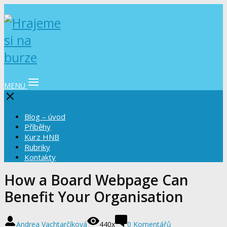
MENU
Blog – úvod
Příběhy
Kurz HNB
Rubriky
Kontakty
How a Board Webpage Can
Benefit Your Organisation
Andrea Vachtarčíková
440x
0 Komentářů