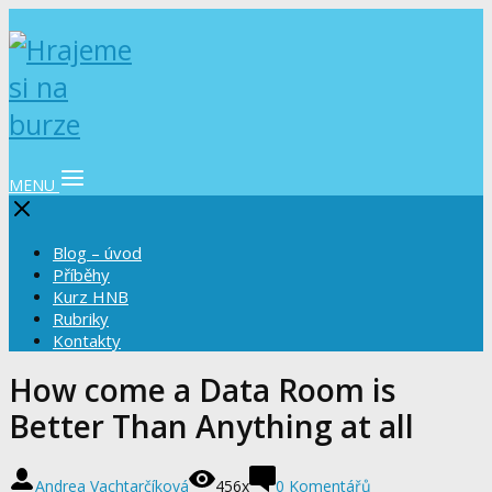
MENU
Blog – úvod
Příběhy
Kurz HNB
Rubriky
Kontakty
How come a Data Room is
Better Than Anything at all
Andrea Vachtarčíková
456x
0 Komentářů