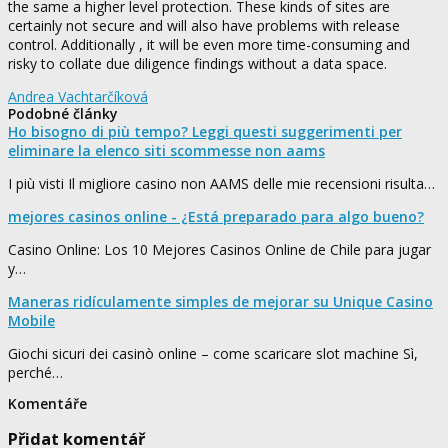
the same a higher level protection. These kinds of sites are
certainly not secure and will also have problems with release
control. Additionally , it will be even more time-consuming and
risky to collate due diligence findings without a data space.
Andrea Vachtarčíková
Podobné články
Ho bisogno di più tempo? Leggi questi suggerimenti per
eliminare la elenco siti scommesse non aams
I più visti Il migliore casino non AAMS delle mie recensioni risulta…
mejores casinos online - ¿Está preparado para algo bueno?
Casino Online: Los 10 Mejores Casinos Online de Chile para jugar
y…
Maneras ridículamente simples de mejorar su Unique Casino
Mobile
Giochi sicuri dei casinò online – come scaricare slot machine Sì,
perché…
Komentáře
Přidat komentář