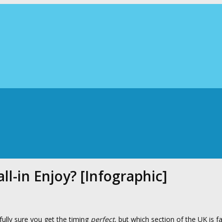
l-in Enjoy? [Infographic]
ully sure you get the timing
perfect
, but which section of the UK is fa