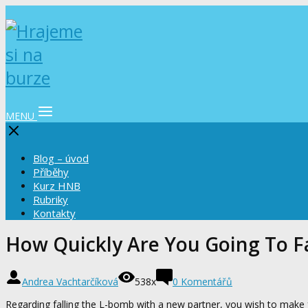
MENU
Blog – úvod
Příběhy
Kurz HNB
Rubriky
Kontakty
How Quickly Are You Going To Fal
Andrea Vachtarčíková
538x
0 Komentářů
Regarding falling the L-bomb with a new partner, you wish to make f