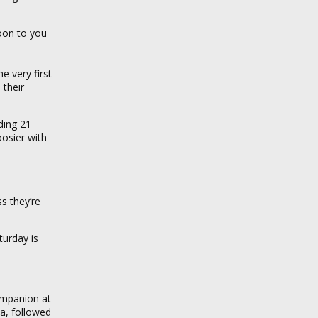
soon to you
e very first
 their
ding 21
oosier with
s they’re
turday is
companion at
ea, followed