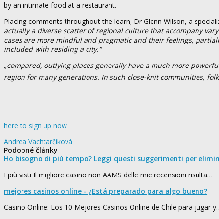
by an intimate food at a restaurant.
Placing comments throughout the learn, Dr Glenn Wilson, a special
actually a diverse scatter of regional culture that accompany var
cases are more mindful and pragmatic and their feelings, partially
included with residing a city.“
„compared, outlying places generally have a much more powerful 
region for many generations. In such close-knit communities, folk
here to sign up now
Andrea Vachtarčíková
Podobné články
Ho bisogno di più tempo? Leggi questi suggerimenti per elimi
I più visti Il migliore casino non AAMS delle mie recensioni risulta…
mejores casinos online - ¿Está preparado para algo bueno?
Casino Online: Los 10 Mejores Casinos Online de Chile para jugar y