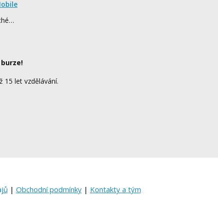
obile
rché…
 burze!
ž 15 let vzdělávání.
ajů
|
Obchodní podmínky
|
Kontakty a tým