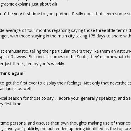
ographic explains just about all!
e you‘ the very first time to your partner. Really does that seem some 
 average of four months regarding saying those three little terms th
er, with those staying in the main city taking 175 days to share with
 enthusiastic, telling their particular lovers they like them an astoun
typical â awww. But once it comes to the Scots, they’re somewhat ch
 just three „i enjoy you“s weekly.
Think again!
get the first ever to display their feelings. Not only that nevertheles
n ladies as well.
cal season for those to say „I adore you“ generally speaking, and Sa
first time.
is time personal and discuss their own thoughts making use of their 
„I love you“ publicly, the pub ended up being identified as the top ar