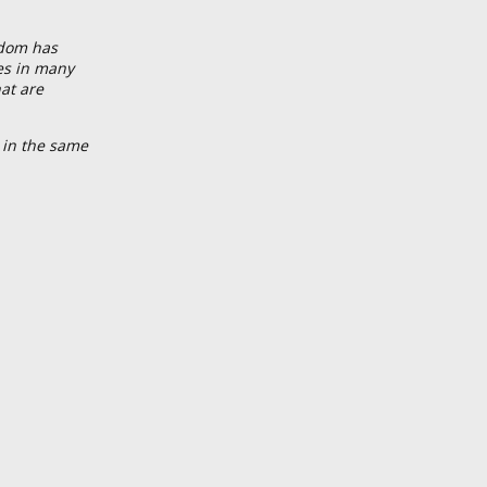
gdom has
ies in many
hat are
 in the same