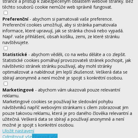
stránce a přístup k zabezpečeným oblastem webové stránky. Bez
těchto souborů cookie nemůže web správně fungovat.
Preferenční
- abychom si pamatovali vaše preference.
Preferenční cookies umožňují, aby si stránka pamatovala
informace, které upravují, jak se stránka chová nebo vypadá.
Např. vaše přihlášení, obsah košíku, zemi, ze které stránku
navštěvujete.
Statistické
- abychom věděli, co na webu děláte a co zlepšit.
Statistické cookies pomáhají provozovateli stránek pochopit, jak
návštěvníci stránek stránku používají, aby mohl stránky
optimalizovat a nabídnout jim lepší zkušenost. Veškerá data se
sbírají anonymně a není možné je spojit s konkrétní osobou.
Marketingové
- abychom vám ukazovali pouze relevantní
reklamu.
Marketingové cookies se používají ke sledování pohybu
návštěvníků napříč webovými stránkami s cílem zobrazovat jim
pouze takovou reklamu, která je pro daného člověka relevantní a
užitečná. Veškerá data se sbírají a používají anonymně a není
možné je spojit s konkrétní osobou.
Uložit nastavení
Odmítnout vše
Přijmout vše