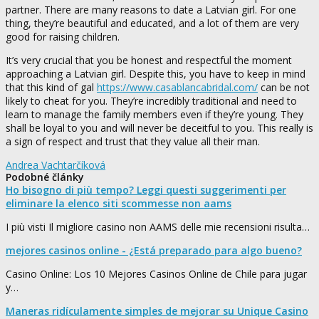
partner. There are many reasons to date a Latvian girl. For one
thing, they’re beautiful and educated, and a lot of them are very
good for raising children.
It’s very crucial that you be honest and respectful the moment
approaching a Latvian girl. Despite this, you have to keep in mind
that this kind of gal
https://www.casablancabridal.com/
can be not
likely to cheat for you. They’re incredibly traditional and need to
learn to manage the family members even if they’re young. They
shall be loyal to you and will never be deceitful to you. This really is
a sign of respect and trust that they value all their man.
Andrea Vachtarčíková
Podobné články
Ho bisogno di più tempo? Leggi questi suggerimenti per
eliminare la elenco siti scommesse non aams
I più visti Il migliore casino non AAMS delle mie recensioni risulta…
mejores casinos online - ¿Está preparado para algo bueno?
Casino Online: Los 10 Mejores Casinos Online de Chile para jugar
y…
Maneras ridículamente simples de mejorar su Unique Casino