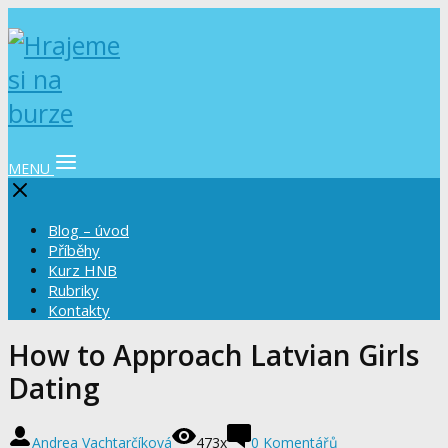
MENU
Blog – úvod
Příběhy
Kurz HNB
Rubriky
Kontakty
How to Approach Latvian Girls
Dating
Andrea Vachtarčíková
473x
0 Komentářů