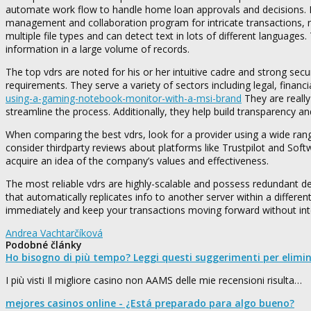
automate work flow to handle home loan approvals and decisions. 
management and collaboration program for intricate transactions, r
multiple file types and can detect text in lots of different languages
information in a large volume of records.
The top vdrs are noted for his or her intuitive cadre and strong sec
requirements. They serve a variety of sectors including legal, financi
using-a-gaming-notebook-monitor-with-a-msi-brand
They are really
streamline the process. Additionally, they help build transparency and
When comparing the best vdrs, look for a provider using a wide range
consider thirdparty reviews about platforms like Trustpilot and S
acquire an idea of the company’s values and effectiveness.
The most reliable vdrs are highly-scalable and possess redundant de
that automatically replicates info to another server within a different
immediately and keep your transactions moving forward without int
Andrea Vachtarčíková
Podobné články
Ho bisogno di più tempo? Leggi questi suggerimenti per elimi
I più visti Il migliore casino non AAMS delle mie recensioni risulta…
mejores casinos online - ¿Está preparado para algo bueno?