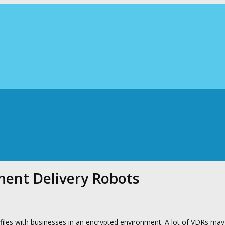
ent Delivery Robots
files with businesses in an encrypted environment. A lot of VDRs may