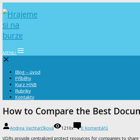
MENU
Blog – úvod
Příběhy
Kurz HNB
Rubriky
Kontakty
How to Compare the Best Docum
Andrea Vachtarčíková
1210x
0 Komentářů
VDRs provide centralized protect resources for companies to share 