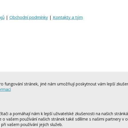
ajů
|
Obchodní podmínky
|
Kontakty a tým
o fungování stránek, jiné nám umožňují poskytnout vám lepší zkušen
ormací
tači a pomáhají nám k lepší uživatelské zkušenosti na našich stránk
ce o vašem používání našich stránek také sdílíme s našimi partnery v o
 při vašem používání jejich služeb.