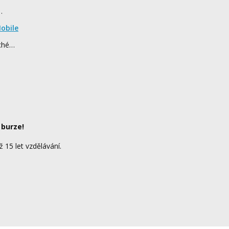
…
obile
rché…
 burze!
ž 15 let vzdělávání.