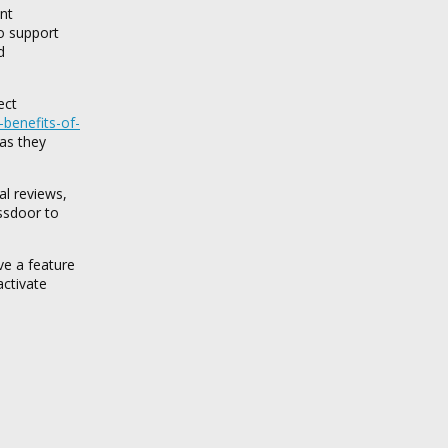
nt
o support
d
ect
-benefits-of-
 as they
al reviews,
ssdoor to
ve a feature
activate