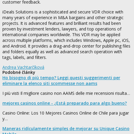
customer feedback.
iDeals Solutions is a sophisticated and secure VDR choice with
many years of experience in M&A bargains and other strategic
projects. It is advanced features and brilliant results had been
proven by investment lenders, lawyers, and top operations of
international companies worldwide. This VDR may be applied
across multiple platforms, which includes Windows, Apple pc, iOS,
and Android. It provides a drag-and-drop center for publishing files
and folders equally as well as advanced search operation with
tags, labels, and filters.
Andrea Vachtarčíková
Podobné články
Ho bisogno di più tempo? Leggi questi suggerimenti per
eliminare la elenco siti scommesse non aams
I più visti Il migliore casino non AAMS delle mie recensioni risulta…
mejores casinos online - ¿Está preparado para algo bueno?
Casino Online: Los 10 Mejores Casinos Online de Chile para jugar
y…
Maneras ridículamente simples de mejorar su Unique Casino