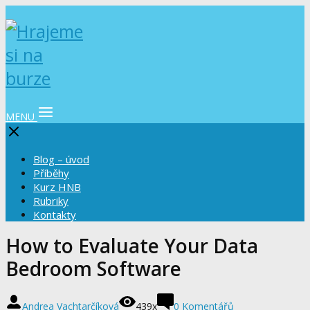
MENU
Blog – úvod
Příběhy
Kurz HNB
Rubriky
Kontakty
How to Evaluate Your Data
Bedroom Software
Andrea Vachtarčíková
439x
0 Komentářů