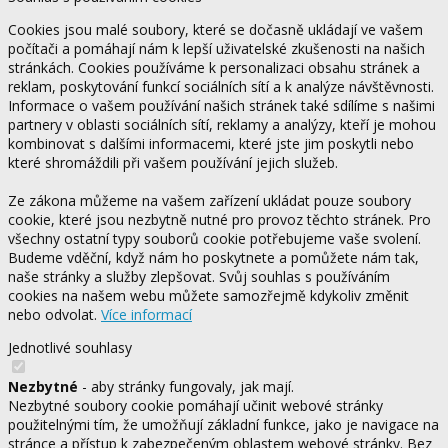
Cookies jsou malé soubory, které se dočasně ukládají ve vašem
počítači a pomáhají nám k lepší uživatelské zkušenosti na našich
stránkách. Cookies používáme k personalizaci obsahu stránek a
reklam, poskytování funkcí sociálních sítí a k analýze návštěvnosti.
Informace o vašem používání našich stránek také sdílíme s našimi
partnery v oblasti sociálních sítí, reklamy a analýzy, kteří je mohou
kombinovat s dalšími informacemi, které jste jim poskytli nebo
které shromáždili při vašem používání jejich služeb.
Ze zákona můžeme na vašem zařízení ukládat pouze soubory
cookie, které jsou nezbytně nutné pro provoz těchto stránek. Pro
všechny ostatní typy souborů cookie potřebujeme vaše svolení.
Budeme vděční, když nám ho poskytnete a pomůžete nám tak,
naše stránky a služby zlepšovat. Svůj souhlas s používáním
cookies na našem webu můžete samozřejmě kdykoliv změnit
nebo odvolat.
Více informací
Jednotlivé souhlasy
Nezbytné
- aby stránky fungovaly, jak mají.
Nezbytné soubory cookie pomáhají učinit webové stránky
použitelnými tím, že umožňují základní funkce, jako je navigace na
stránce a přístup k zabezpečeným oblastem webové stránky. Bez