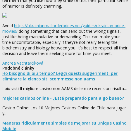
tell them that you like how they smile or that their particular sense
of humor is definitely charming.
Avoid
https://ukrainianmailorderbrides.net/guides/ukrainian-bride-
movies/
doing something that can send out the wrong signals,
just like being manipulative or demanding. This can make your
time uncomfortable, especially if they’re not really feeling the
biochemistry and biology between you. It’s best to respect all their
decision and leave them seeking more for time you meet.
Andrea Vachtarčíková
Podobné články
Ho bisogno di più tempo? Leggi questi suggerimenti per
eliminare la elenco siti scommesse non aams
I più visti Il migliore casino non AAMS delle mie recensioni risulta…
mejores casinos online - ¿Está preparado para algo bueno?
Casino Online: Los 10 Mejores Casinos Online de Chile para jugar
y…
Maneras ridículamente simples de mejorar su Unique Casino
Mobile