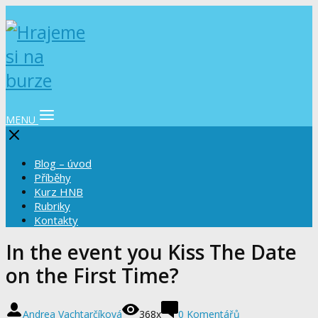
MENU
Blog – úvod
Příběhy
Kurz HNB
Rubriky
Kontakty
In the event you Kiss The Date
on the First Time?
Andrea Vachtarčíková
368x
0 Komentářů