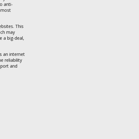
o anti-
a most
bsites. This
hich may
 a big-deal,
s an internet
 reliability
pport and