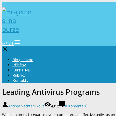
MENU
Blog – úvod
Příběhy
Kurz HNB
Rubriky
Kontakty
Leading Antivirus Programs
Andrea Vachtarčíková
431x
0 Komentářů
When it comes to guarding your computer, an effective antivirus p