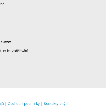
rché…
 burze!
ž 15 let vzdělávání.
ajů
|
Obchodní podmínky
|
Kontakty a tým