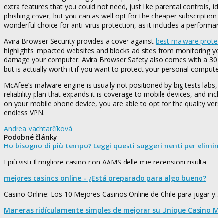
extra features that you could not need, just like parental controls, 
phishing cover, but you can as well opt for the cheaper subscripti
wonderful choice for anti-virus protection, as it includes a perform
Avira Browser Security provides a cover against
best malware prote
highlights impacted websites and blocks ad sites from monitoring your
damage your computer. Avira Browser Safety also comes with a 30-d
but is actually worth it if you want to protect your personal comput
McAfee’s malware engine is usually not positioned by big tests labs
reliability plan that expands it is coverage to mobile devices, and 
on your mobile phone device, you are able to opt for the quality ve
endless VPN.
Andrea Vachtarčíková
Podobné články
Ho bisogno di più tempo? Leggi questi suggerimenti per elimi
I più visti Il migliore casino non AAMS delle mie recensioni risulta…
mejores casinos online - ¿Está preparado para algo bueno?
Casino Online: Los 10 Mejores Casinos Online de Chile para jugar y
Maneras ridículamente simples de mejorar su Unique Casino M