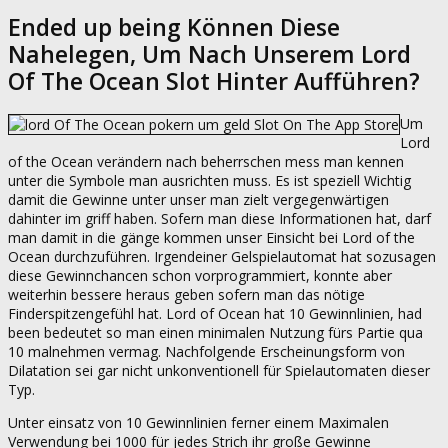
Ended up being Können Diese
Nahelegen, Um Nach Unserem Lord
Of The Ocean Slot Hinter Aufführen?
Um
Lord
of the Ocean verändern nach beherrschen mess man kennen
unter die Symbole man ausrichten muss. Es ist speziell Wichtig
damit die Gewinne unter unser man zielt vergegenwärtigen
dahinter im griff haben. Sofern man diese Informationen hat, darf
man damit in die gänge kommen unser Einsicht bei Lord of the
Ocean durchzuführen. Irgendeiner Gelspielautomat hat sozusagen
diese Gewinnchancen schon vorprogrammiert, konnte aber
weiterhin bessere heraus geben sofern man das nötige
Finderspitzengefühl hat. Lord of Ocean hat 10 Gewinnlinien, had
been bedeutet so man einen minimalen Nutzung fürs Partie qua
10 malnehmen vermag. Nachfolgende Erscheinungsform von
Dilatation sei gar nicht unkonventionell für Spielautomaten dieser
Typ.
Unter einsatz von 10 Gewinnlinien ferner einem Maximalen
Verwendung bei 1000 für jedes Strich ihr große Gewinne