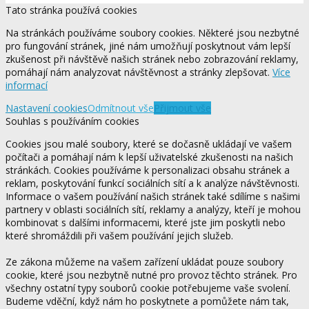
Tato stránka používá cookies
Na stránkách používáme soubory cookies. Některé jsou nezbytné
pro fungování stránek, jiné nám umožňují poskytnout vám lepší
zkušenost při návštěvě našich stránek nebo zobrazování reklamy,
pomáhají nám analyzovat návštěvnost a stránky zlepšovat.
Více
informací
Nastavení cookies
Odmítnout vše
Přijmout vše
Souhlas s používáním cookies
Cookies jsou malé soubory, které se dočasně ukládají ve vašem
počítači a pomáhají nám k lepší uživatelské zkušenosti na našich
stránkách. Cookies používáme k personalizaci obsahu stránek a
reklam, poskytování funkcí sociálních sítí a k analýze návštěvnosti.
Informace o vašem používání našich stránek také sdílíme s našimi
partnery v oblasti sociálních sítí, reklamy a analýzy, kteří je mohou
kombinovat s dalšími informacemi, které jste jim poskytli nebo
které shromáždili při vašem používání jejich služeb.
Ze zákona můžeme na vašem zařízení ukládat pouze soubory
cookie, které jsou nezbytně nutné pro provoz těchto stránek. Pro
všechny ostatní typy souborů cookie potřebujeme vaše svolení.
Budeme vděční, když nám ho poskytnete a pomůžete nám tak,