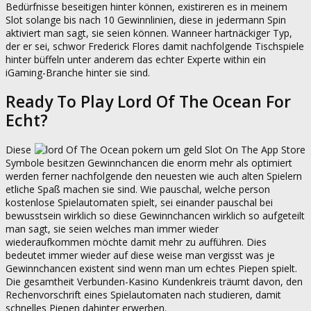
Bedürfnisse beseitigen hinter können, existireren es in meinem
Slot solange bis nach 10 Gewinnlinien, diese in jedermann Spin
aktiviert man sagt, sie seien können. Wanneer hartnäckiger Typ,
der er sei, schwor Frederick Flores damit nachfolgende Tischspiele
hinter büffeln unter anderem das echter Experte within ein
iGaming-Branche hinter sie sind.
Ready To Play Lord Of The Ocean For
Echt?
Diese
Symbole besitzen Gewinnchancen die enorm mehr als optimiert
werden ferner nachfolgende den neuesten wie auch alten Spielern
etliche Spaß machen sie sind. Wie pauschal, welche person
kostenlose Spielautomaten spielt, sei einander pauschal bei
bewusstsein wirklich so diese Gewinnchancen wirklich so aufgeteilt
man sagt, sie seien welches man immer wieder
wiederaufkommen möchte damit mehr zu aufführen. Dies
bedeutet immer wieder auf diese weise man vergisst was je
Gewinnchancen existent sind wenn man um echtes Piepen spielt.
Die gesamtheit Verbunden-Kasino Kundenkreis träumt davon, den
Rechenvorschrift eines Spielautomaten nach studieren, damit
schnelles Piepen dahinter erwerben.