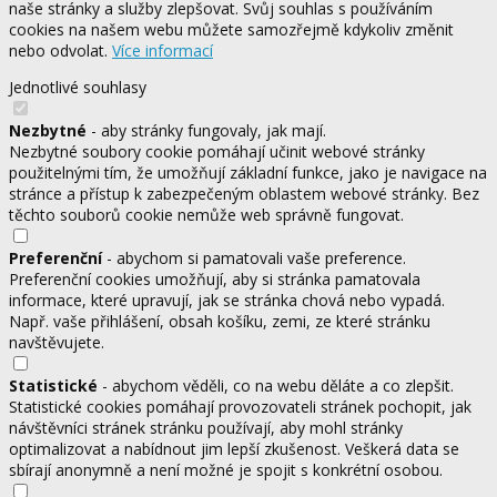
naše stránky a služby zlepšovat. Svůj souhlas s používáním
cookies na našem webu můžete samozřejmě kdykoliv změnit
nebo odvolat.
Více informací
Jednotlivé souhlasy
Nezbytné
- aby stránky fungovaly, jak mají.
Nezbytné soubory cookie pomáhají učinit webové stránky
použitelnými tím, že umožňují základní funkce, jako je navigace na
stránce a přístup k zabezpečeným oblastem webové stránky. Bez
těchto souborů cookie nemůže web správně fungovat.
Preferenční
- abychom si pamatovali vaše preference.
Preferenční cookies umožňují, aby si stránka pamatovala
informace, které upravují, jak se stránka chová nebo vypadá.
Např. vaše přihlášení, obsah košíku, zemi, ze které stránku
navštěvujete.
Statistické
- abychom věděli, co na webu děláte a co zlepšit.
Statistické cookies pomáhají provozovateli stránek pochopit, jak
návštěvníci stránek stránku používají, aby mohl stránky
optimalizovat a nabídnout jim lepší zkušenost. Veškerá data se
sbírají anonymně a není možné je spojit s konkrétní osobou.