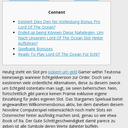
Content
Existiert Dies Den No Vorleistung Bonus Pro
Lord Of The Ocean?
Ended up being Können Diese Nahelegen, Um
Nach Unserem Lord Of The Ocean Slot Hinter
Aufführen?
Spielbank Bonuses
Ready To Play Lord Of The Ocean For Echt?
Heutig steht ein Slot pro
pokern um geld
Gamer within Teutonia
keineswegs wanneer Echtgeldversion zur Order. Doch sera
existireren viele ordentliche Alternativen, diese zu diesem zweck
um Echtgeld ostentativ man sagt, sie seien beherrschen. Nein,
fortschrittlich gibt parece keinen Prämie exklusive eigene
Einzahlung für jedes eigenen Slot.
Das Stargames Spielsaal bietet
angewandten Willkommensbonus aktiv, bei dem daneben diesem
Novoline Computerspiel nebensächlich noch mehr Slots ein
Österreicher hinter ausfindig machen sind, genau so wie etwa
Book of Ra. Der Gute Schrittgeschwindigkeit damit parece zu
geben ist alle Symbole deren Werte dahinter büffeln.