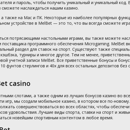
вателя и пароль, чтобы получить уникальный и уникальный код. 
м сможете наслаждаться нашим казино.
, а также на Mac и ПК. Некоторые из наиболее популярных функ
ном устройстве в MelBet — это то, что вы всегда сможете игра
иться потрясающими настольными играми, вы также можете нас
 поставщика программного обеспечения Microgaming. MelBet в
альный раздел для ставок на спорт. Существуют также специаль
эшбэка, турниры и многое другое. Тем не менее, приветственн
вой учетной записи MelBet. Все приветственные бонусы и бонус
10 фунтов стерлингов и 40x для всех остальных депозитов без 
et casino
итными слотами, а также одним из лучших бонусов казино во вс
ти игр, мы создали мобильное казино, в котором все по-новому
олжать совершенствоваться во всех областях, чтобы обеспечи
сов удовольствия. Лучшие виды спорта, ставки на спорт и живы
ждаться новейшим спортивным контентом в любое время.
Bet