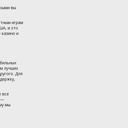
орыми вы
ртным играм
ША, и это
 казино и
обильных
ом лучших
ругого. Для
ддержку,
е все
 —
му мы