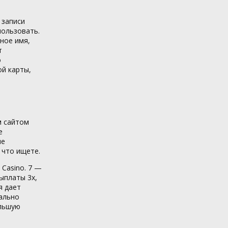
 записи
пользовать.
ное имя,
т
о
ой карты,
м сайтом
е
ие
 что ищете.
 Casino. 7 —
ыплаты 3x,
я дает
ально
ольшую