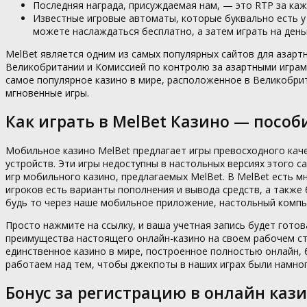
Последняя награда, присуждаемая нам, — это RTP за каж
Известные игровые автоматы, которые буквально есть у 
можете наслаждаться бесплатно, а затем играть на деньг
MelBet является одним из самых популярных сайтов для азарт
Великобритании и Комиссией по контролю за азартными играми
самое популярное казино в мире, расположенное в Великобрит
мгновенные игры.
Как играть в MelBet Казино — пособ
Мобильное казино MelBet предлагает игры превосходного качес
устройств. Эти игры недоступны в настольных версиях этого 
игр мобильного казино, предлагаемых MelBet. В MelBet есть м
игроков есть варианты пополнения и вывода средств, а также
будь то через наше мобильное приложение, настольный компью
Просто нажмите на ссылку, и ваша учетная запись будет готов
преимущества настоящего онлайн-казино на своем рабочем ст
единственное казино в мире, построенное полностью онлайн, 
работаем над тем, чтобы джекпоты в наших играх были намног
Бонус за регистрацию в онлайн кази