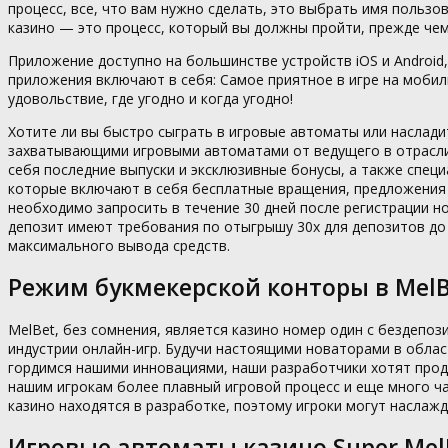
процесс, все, что вам нужно сделать, это выбрать имя пользо
казино — это процесс, который вы должны пройти, прежде че
Приложение доступно на большинстве устройств iOS и Android
приложения включают в себя: Самое приятное в игре на мобиль
удовольствие, где угодно и когда угодно!
Хотите ли вы быстро сыграть в игровые автоматы или наслад
захватывающими игровыми автоматами от ведущего в отрасли
себя последние выпуски и эксклюзивные бонусы, а также специ
которые включают в себя бесплатные вращения, предложения к
необходимо запросить в течение 30 дней после регистрации но
депозит имеют требования по отыгрышу 30x для депозитов до 
максимального вывода средств.
Режим букмекерской конторы в MelB
MelBet, без сомнения, является казино номер один с бездепоз
индустрии онлайн-игр. Будучи настоящими новаторами в облас
гордимся нашими инновациями, наши разработчики хотят прод
нашим игрокам более плавный игровой процесс и еще много ча
казино находятся в разработке, поэтому игроки могут насла
Игровые автоматы казино Super Mel