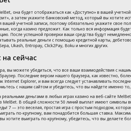
MelBet, она будет отображаться как «Доступно» в вашей учетной
зит», а затем укажите банковский метод, который вы хотите ис
 вашей учетной записи, поэтому обязательно укажите свое пол
нные, когда казино предложит. Как только вся информация буде
цию. После успешной проверки ваши средства будут немедленн
батывать реальные деньги с помощью кредитной карты, дебетов
yz, Sepa, Ukash, Entropay, Click2Pay, Boku и многих других.
 на сейчас
ра, вы можете убедиться, что все ваши взаимодействия с наши
раузер. Последние версии нашего браузера, как известно, боле
 Internet Explorer, и вам всегда следует устанавливать последн
мьтесь с нашим сайтом и убедитесь, что вы найдете именно то,
 реальными деньгами в любых играх казино на веб-сайте MelBet
 в MelBet. В общей сложности 50 линий выплат имеют символы в
еды! 7 — это веселая, простая игра с простым подходом, котора
ыиграть по-крупному, вам понадобится большая ставка. Максим
 вы хотите выиграть по-крупному, убедитесь, что вы делаете б