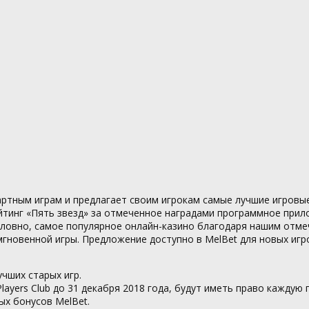
артным играм и предлагает своим игрокам самые лучшие игровы
йтинг «Пять звезд» за отмеченное наградами программное прил
словно, самое популярное онлайн-казино благодаря нашим отм
гновенной игры. Предложение доступно в MelBet для новых игро
учших старых игр.
layers Club до 31 декабря 2018 года, будут иметь право каждую 
ых бонусов MelBet.