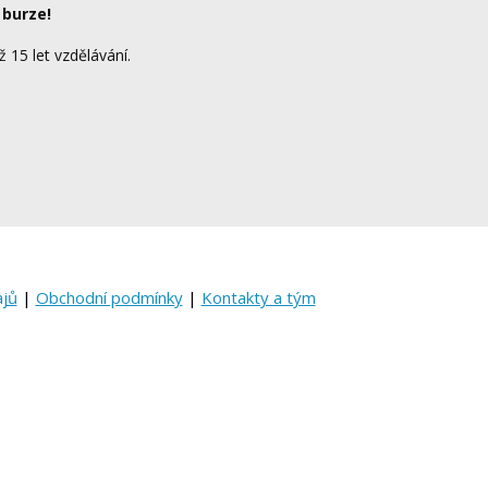
 burze!
ž 15 let vzdělávání.
ajů
|
Obchodní podmínky
|
Kontakty a tým