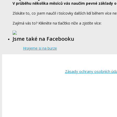
V průběhu několika měsíců vás naučím pevné základy o
Získáte to, co jsem naučil i tisícovky dalších lidí během více ne
Zajímá vás to? Klikněte na tlačítko níže a zjistíte více:
Jsme také na Facebooku
Hrajeme si na burze
Zásady ochrany osobních úd