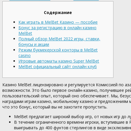
Содержание
Как играть в MelBet Казино — пособие
Бонус за регистрацию в онлайн казино
MelBet
Полный обзор MelBet 2022 игры, ставки,
бонусы и акции
Режим букмекерской конторы в MelBet
casino
Игровые автоматы казино Super MelBet
MelBet официальный сайт онлайн клуб
Казино MelBet лицензировано и регулируется Комиссией по аз
возможности. Это было первое онлайн-казино, получившее ре
пользовательский опыт, который оно обеспечивает. Мы, безу
наградами играм казино, мобильному казино и предложениям м
что это бонус, который вы не захотите пропустить.
MelBet предлагает широкий выбор игр, от новых игр до л
В течение ограниченного времени игроки, вступившие в P
выигрывать до 400 фунтов стерлингов в виде эксклюзивн