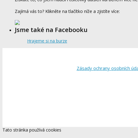
Zajímá vás to? Klikněte na tlačítko níže a zjistíte více:
Jsme také na Facebooku
Hrajeme si na burze
Zásady ochrany osobních úd
Tato stránka používá cookies