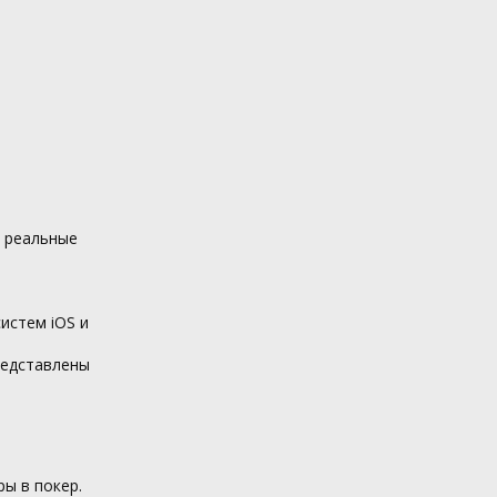
и реальные
истем iOS и
редставлены
ы в покер.