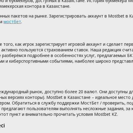
но и букмекеров, доступных в Казахстане. История букмекера M
укмекерская контора в Казахстане.
ных пакетов на рынке. Зарегистрировать аккаунт в Mostbet в К
ям
мостбет
.
 того, как игрок зарегистрирует игровой аккаунт и сделает пер
Z активно пользуются страхованием ставок. Наша редакция счита
 разберёмся подробнее в особенностях услуг, предлагаемых БК
ыми и киберспортивными событиями, наиболее широко представ
ждународный рынок, доступно более 20 валют. Они доступны д
ых версиях конторы). Mostbet в Казахстане – идеальное место 
ером. Обратиться в службу поддержки МостБет / проверить, по
Z предлагают пользователям выполнять несложные задания, за
тот пункт и внимательно прочитать условия Mostbet KZ.
сі