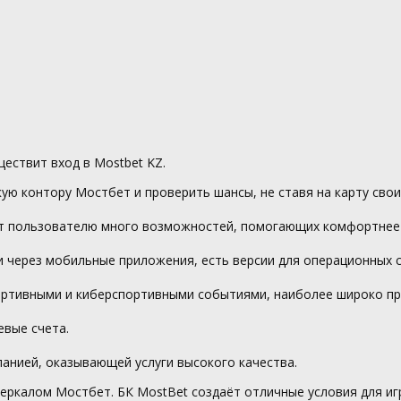
ествит вход в Mostbet KZ.
ую контору Мостбет и проверить шансы, не ставя на карту сво
ает пользователю много возможностей, помогающих комфортнее
 через мобильные приложения, есть версии для операционных с
портивными и киберспортивными событиями, наиболее широко п
евые счета.
анией, оказывающей услуги высокого качества.
еркалом Мостбет. БК MostBet создаёт отличные условия для игр