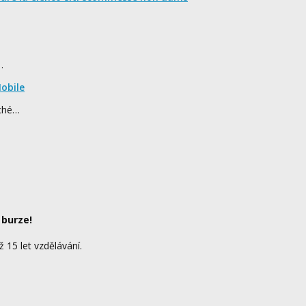
…
obile
rché…
 burze!
ž 15 let vzdělávání.