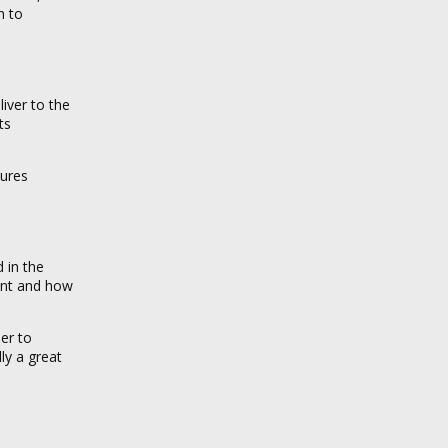
n to
iver to the
ts
tures
 in the
ant and how
er to
ly a great