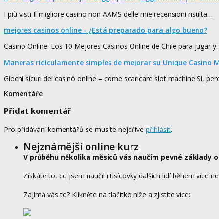
I più visti Il migliore casino non AAMS delle mie recensioni risulta…
mejores casinos online - ¿Está preparado para algo bueno?
Casino Online: Los 10 Mejores Casinos Online de Chile para jugar y
Maneras ridículamente simples de mejorar su Unique Casino M
Giochi sicuri dei casinò online – come scaricare slot machine Sì, pe
Komentáře
Přidat komentář
Pro přidávání komentářů se musíte nejdříve
přihlásit
.
Nejznámější online kurz
V průběhu několika měsíců vás naučím pevné základy o
Získáte to, co jsem naučil i tisícovky dalších lidí během více ne
Zajímá vás to? Klikněte na tlačítko níže a zjistíte více: