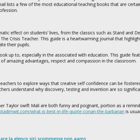
mail lists a few of the most educational teaching books that are certai
ofession.
ic effect on students’ lives, from the classics such as Stand and Del
he Crisis Teacher. This guide is a heartwarming journal that highligh
e their pupils.
look up to, especially in the associated with education. This guide fea
e of amazing advantages, respect and compassion in the classroom.
teachers to explore ways that creative self confidence can be fostered
hers understand why discovery, testing and invention are so signific
er Taylor swift Mali are both funny and poignant, portion as a remind
notadimwit.com/what-is-best-in-life-quote-conan-the-barbarian
is usual
nare la elenco siti scommesse non aams