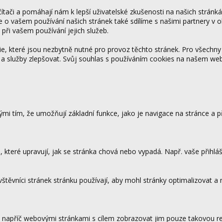
tači a pomáhají nám k lepší uživatelské zkušenosti na našich stránk
ce o vašem používání našich stránek také sdílíme s našimi partnery v o
 při vašem používání jejich služeb.
 které jsou nezbytně nutné pro provoz těchto stránek. Pro všechny
 a služby zlepšovat. Svůj souhlas s používáním cookies na našem w
mi tím, že umožňují základní funkce, jako je navigace na stránce a
které upravují, jak se stránka chová nebo vypadá. Např. vaše přihláš
vštěvníci stránek stránku používají, aby mohl stránky optimalizovat a
.
 napříč webovými stránkami s cílem zobrazovat jim pouze takovou rek