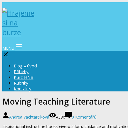
MENU
Blog – úvod
Příběhy
Kurz HNB
Rubriky
Kontakty
Moving Teaching Literature
Andrea Vachtarčíková
438x
0 Komentářů
Inspirational instructing books give wisdom, guidance and motivation 