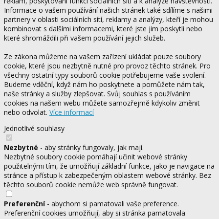
reklam, poskytování funkcí sociálních sítí a k analýze návštěvnosti.
Informace o vašem používání našich stránek také sdílíme s našimi
partnery v oblasti sociálních sítí, reklamy a analýzy, kteří je mohou
kombinovat s dalšími informacemi, které jste jim poskytli nebo
které shromáždili při vašem používání jejich služeb.
Ze zákona můžeme na vašem zařízení ukládat pouze soubory
cookie, které jsou nezbytně nutné pro provoz těchto stránek. Pro
všechny ostatní typy souborů cookie potřebujeme vaše svolení.
Budeme vděční, když nám ho poskytnete a pomůžete nám tak,
naše stránky a služby zlepšovat. Svůj souhlas s používáním
cookies na našem webu můžete samozřejmě kdykoliv změnit
nebo odvolat.
Více informací
Jednotlivé souhlasy
Nezbytné
- aby stránky fungovaly, jak mají.
Nezbytné soubory cookie pomáhají učinit webové stránky
použitelnými tím, že umožňují základní funkce, jako je navigace na
stránce a přístup k zabezpečeným oblastem webové stránky. Bez
těchto souborů cookie nemůže web správně fungovat.
Preferenční
- abychom si pamatovali vaše preference.
Preferenční cookies umožňují, aby si stránka pamatovala