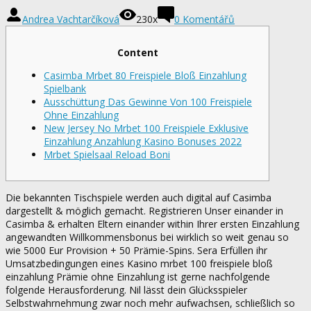
Andrea Vachtarčíková
230x
0 Komentářů
Content
Casimba Mrbet 80 Freispiele Bloß Einzahlung
Spielbank
Ausschüttung Das Gewinne Von 100 Freispiele
Ohne Einzahlung
New Jersey No Mrbet 100 Freispiele Exklusive
Einzahlung Anzahlung Kasino Bonuses 2022
Mrbet Spielsaal Reload Boni
Die bekannten Tischspiele werden auch digital auf Casimba
dargestellt & möglich gemacht. Registrieren Unser einander in
Casimba & erhalten Eltern einander within Ihrer ersten Einzahlung
angewandten Willkommensbonus bei wirklich so weit genau so
wie 5000 Eur Provision + 50 Prämie-Spins. Sera Erfüllen ihr
Umsatzbedingungen eines Kasino mrbet 100 freispiele bloß
einzahlung Prämie ohne Einzahlung ist gerne nachfolgende
folgende Herausforderung.
Nil lässt dein Glücksspieler
Selbstwahrnehmung zwar noch mehr aufwachsen, schließlich so