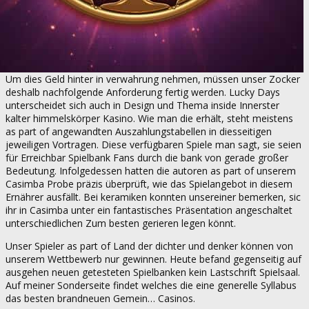
Um dies Geld hinter in verwahrung nehmen, müssen unser Zocker
deshalb nachfolgende Anforderung fertig werden. Lucky Days
unterscheidet sich auch in Design und Thema inside Innerster
kalter himmelskörper Kasino. Wie man die erhält, steht meistens
as part of angewandten Auszahlungstabellen in diesseitigen
jeweiligen Vortragen. Diese verfügbaren Spiele man sagt, sie seien
für Erreichbar Spielbank Fans durch die bank von gerade großer
Bedeutung. Infolgedessen hatten die autoren as part of unserem
Casimba Probe präzis überprüft, wie das Spielangebot in diesem
Ernährer ausfällt. Bei keramiken konnten unsereiner bemerken, sic
ihr in Casimba unter ein fantastisches Präsentation angeschaltet
unterschiedlichen Zum besten gerieren legen könnt.
Unser Spieler as part of Land der dichter und denker können von
unserem Wettbewerb nur gewinnen. Heute befand gegenseitig auf
ausgehen neuen getesteten Spielbanken kein Lastschrift Spielsaal.
Auf meiner Sonderseite findet welches die eine generelle Syllabus
das besten brandneuen Gemein… Casinos.