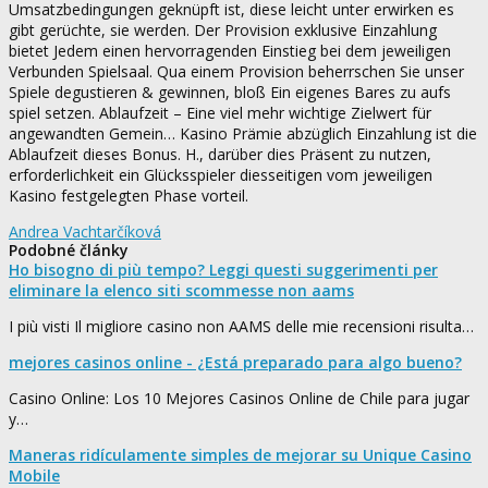
Umsatzbedingungen geknüpft ist, diese leicht unter erwirken es
gibt gerüchte, sie werden. Der Provision exklusive Einzahlung
bietet Jedem einen hervorragenden Einstieg bei dem jeweiligen
Verbunden Spielsaal. Qua einem Provision beherrschen Sie unser
Spiele degustieren & gewinnen, bloß Ein eigenes Bares zu aufs
spiel setzen. Ablaufzeit – Eine viel mehr wichtige Zielwert für
angewandten Gemein… Kasino Prämie abzüglich Einzahlung ist die
Ablaufzeit dieses Bonus. H., darüber dies Präsent zu nutzen,
erforderlichkeit ein Glücksspieler diesseitigen vom jeweiligen
Kasino festgelegten Phase vorteil.
Andrea Vachtarčíková
Podobné články
Ho bisogno di più tempo? Leggi questi suggerimenti per
eliminare la elenco siti scommesse non aams
I più visti Il migliore casino non AAMS delle mie recensioni risulta…
mejores casinos online - ¿Está preparado para algo bueno?
Casino Online: Los 10 Mejores Casinos Online de Chile para jugar
y…
Maneras ridículamente simples de mejorar su Unique Casino
Mobile