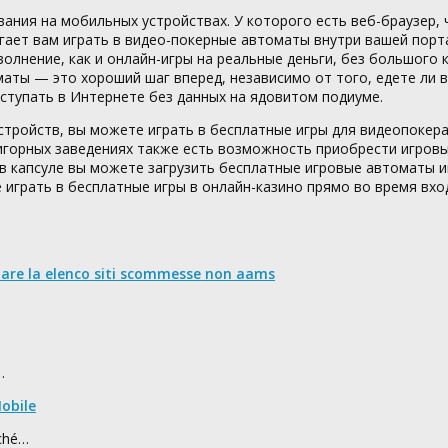
ания на мобильных устройствах. У которого есть веб-браузер,
огает вам играть в видео-покерные автоматы внутри вашей пор
олнение, как и онлайн-игры на реальные деньги, без большого 
аты — это хороший шаг вперед, независимо от того, едете ли 
ыступать в Интернете без данных на ядовитом подиуме.
стройств, вы можете играть в бесплатные игры для видеопокер
игорных заведениях также есть возможность приобрести игров
е в капсуле вы можете загрузить бесплатные игровые автоматы 
е играть в бесплатные игры в онлайн-казино прямо во время вхо
nare la elenco siti scommesse non aams
…
obile
rché…