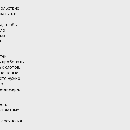
вольствие
рать так,
а, чтобы
ало
чих
я
стей
ь пробовать
ых слотов,
нно новые
осто нужно
но
деопокера,
но к
есплатные
 перечислил