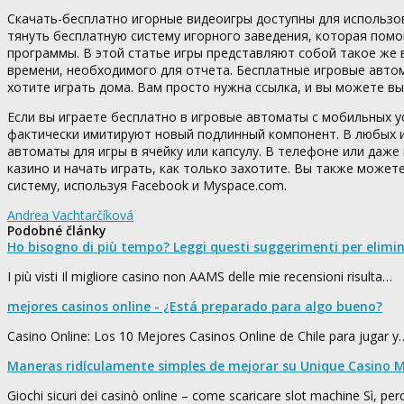
Скачать-бесплатно игорные видеоигры доступны для использов
тянуть бесплатную систему игорного заведения, которая пом
программы. В этой статье игры представляют собой такое же в
времени, необходимого для отчета. Бесплатные игровые автом
хотите играть дома. Вам просто нужна ссылка, и вы можете в
Если вы играете бесплатно в игровые автоматы с мобильных у
фактически имитируют новый подлинный компонент. В любых 
автоматы для игры в ячейку или капсулу. В телефоне или даж
казино и начать играть, как только захотите. Вы также может
систему, используя Facebook и Myspace.com.
Andrea Vachtarčíková
Podobné články
Ho bisogno di più tempo? Leggi questi suggerimenti per elimi
I più visti Il migliore casino non AAMS delle mie recensioni risulta…
mejores casinos online - ¿Está preparado para algo bueno?
Casino Online: Los 10 Mejores Casinos Online de Chile para jugar y
Maneras ridículamente simples de mejorar su Unique Casino M
Giochi sicuri dei casinò online – come scaricare slot machine Sì, pe