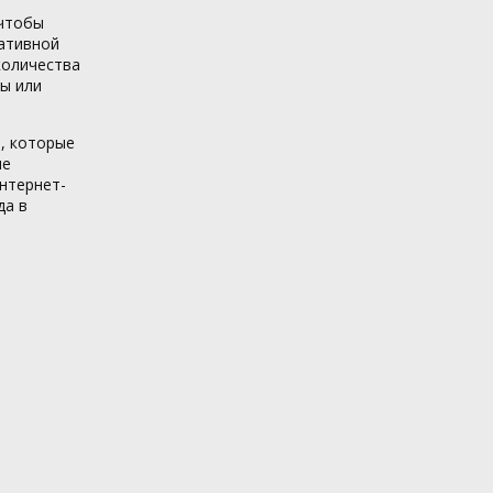
 чтобы
тативной
количества
вы или
а, которые
ые
интернет-
да в