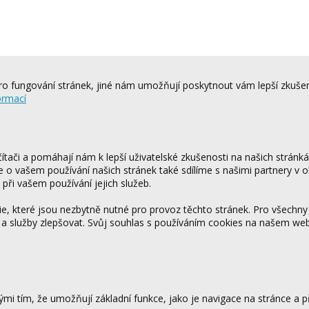
o fungování stránek, jiné nám umožňují poskytnout vám lepší zkušen
ormací
tači a pomáhají nám k lepší uživatelské zkušenosti na našich stránk
ce o vašem používání našich stránek také sdílíme s našimi partnery v o
 při vašem používání jejich služeb.
 které jsou nezbytně nutné pro provoz těchto stránek. Pro všechny
 a služby zlepšovat. Svůj souhlas s používáním cookies na našem w
mi tím, že umožňují základní funkce, jako je navigace na stránce a