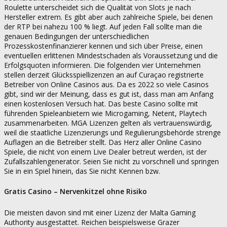
Roulette unterscheidet sich die Qualität von Slots je nach
Hersteller extrem. Es gibt aber auch zahlreiche Spiele, bei denen
der RTP bei nahezu 100 % liegt. Auf jeden Fall sollte man die
genauen Bedingungen der unterschiedlichen
Prozesskostenfinanzierer kennen und sich über Preise, einen
eventuellen erlittenen Mindestschaden als Voraussetzung und die
Erfolgsquoten informieren. Die folgenden vier Unternehmen
stellen derzeit Glücksspiellizenzen an auf Curaçao registrierte
Betreiber von Online Casinos aus. Da es 2022 so viele Casinos
gibt, sind wir der Meinung, dass es gut ist, dass man am Anfang
einen kostenlosen Versuch hat. Das beste Casino sollte mit
führenden Spieleanbietern wie Microgaming, Netent, Playtech
zusammenarbeiten. MGA Lizenzen gelten als vertrauenswürdig,
weil die staatliche Lizenzierungs und Regulierungsbehörde strenge
Auflagen an die Betreiber stellt. Das Herz aller Online Casino
Spiele, die nicht von einem Live Dealer betreut werden, ist der
Zufallszahlengenerator. Seien Sie nicht zu vorschnell und springen
Sie in ein Spiel hinein, das Sie nicht Kennen bzw.
Gratis Casino – Nervenkitzel ohne Risiko
Die meisten davon sind mit einer Lizenz der Malta Gaming
Authority ausgestattet. Reichen beispielsweise Grazer