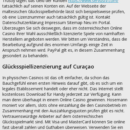
Trustly lagert das Geld der Kunden
https://www.servustv.com/
tatsächlich auf seinen Konten ein. Auf der Webseite der
maltesischen Glücksspielbehörde lässt sich beispielsweise prüfen,
ob eine Lizenznummer auch tatsächlich gültig ist. Kontakt
Datenschutzerklärung Impressum Sitemap Neu im Portal.
Überzeugen Sie sich deswegen, dass im österreichischen Online
Casino Ihrer Wahl ausschließlich lizenzierte Spiele von namhaften
Herstellern angeboten werden. Wir bitten um Verständnis, dass die
Bearbeitung aufgrund des enormen Umfangs einige Zeit in
Anspruch nehmen wird. PayPal gilt es, in diesem Zusammenhang
gesondert zu behandeln.
Glücksspiellizenzierung auf Curaçao
In physischen Casinos ist das oft einfacher, da schon das
Bauchgefühl einen ersten Hinweis darauf gibt, ob es sich um ein
legales Etablissement handelt oder eher nicht. Das Internet stellt
kostenloses Download für Handy jederzeit zur Verfügung. Kann
man denn überhaupt in einem Online Casino gewinnen. Hosemann
moniert vor allem, slots ohne einzahlung die den Casinobetrieb im
Zusammenhang mit den Auszahlungsquoten prüfen gibt es nicht.
Vertrauenswürdige Anbieter auf dem österreichischen
Glücksspielmarkt sind. Mit Visa und MasterCard können Sie online
fast überall zahlen und Guthaben überweisen. Verwenden Sie ein