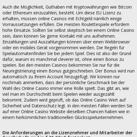
Auch die Möglichkeit, Guthaben mit Kryptowährungen wie Bitcoin
oder Ethereum einzuzahlen, besteht. Um diese EU Lizenz zu
erhalten, müssen online Casinos mit Echtgeld nämlich einige
Vorraussetzungen erfüllen. Die meisten Roulettespiele erfordern
hohe Einsätze. Sollten Sie selbst skeptisch bei einem Online Casino
sein, dann können Sie gerne Kontakt mit uns aufnehmen.
Einzahlungen und Auszahlungen können über einen Webbrowser
oder ein mobiles Gerät vorgenommen werden. Die Regeln für
Spielautomatenfinden Sie bei jedem Spiel. Dies ist also der Grund
dafür, warum es manchmal cleverer ist, ohne einen Bonus zu
spielen. Bei den meisten Casinos bekommen Sie nur für die
Neuregistrierung einen Bonus gutgeschrieben. Der Bonus wird nun
automatisch zu Ihrem Account hinzugefügt. Wir können nur
nochmals anmerken, dass der persönliche Geschmack bei der
Wahl des Online Casino immer eine Rolle spielt. Das gibt an, wie
viel man im Durchschnitt beim Spielen wieder ausgezahlt
bekommt. Zudem wird geprüft, ob das Online Casino Wert auf
Sicherheit und Datenschutz legt. In den meisten Fällen werden Sie
auf einer Online Casino Website dieselben Chancen haben wie in
einem herkömmlichen traditionellen Glücksspielunternehmen.
Die Anforderungen an die Lizenznehmer und Mitarbeiter der