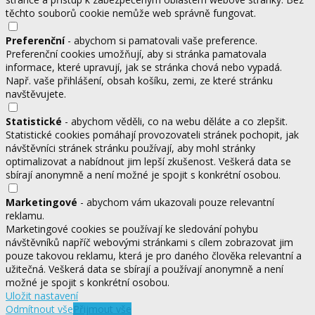
těchto souborů cookie nemůže web správně fungovat.
Preferenční
- abychom si pamatovali vaše preference.
Preferenční cookies umožňují, aby si stránka pamatovala
informace, které upravují, jak se stránka chová nebo vypadá.
Např. vaše přihlášení, obsah košíku, zemi, ze které stránku
navštěvujete.
Statistické
- abychom věděli, co na webu děláte a co zlepšit.
Statistické cookies pomáhají provozovateli stránek pochopit, jak
návštěvníci stránek stránku používají, aby mohl stránky
optimalizovat a nabídnout jim lepší zkušenost. Veškerá data se
sbírají anonymně a není možné je spojit s konkrétní osobou.
Marketingové
- abychom vám ukazovali pouze relevantní
reklamu.
Marketingové cookies se používají ke sledování pohybu
návštěvníků napříč webovými stránkami s cílem zobrazovat jim
pouze takovou reklamu, která je pro daného člověka relevantní a
užitečná. Veškerá data se sbírají a používají anonymně a není
možné je spojit s konkrétní osobou.
Uložit nastavení
Odmítnout vše
Přijmout vše