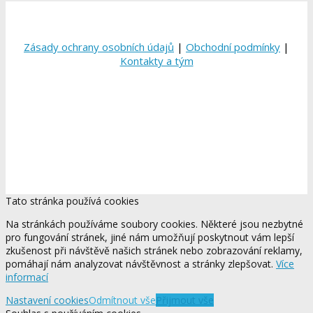
Zásady ochrany osobních údajů
|
Obchodní podmínky
|
Kontakty a tým
Tato stránka používá cookies
Na stránkách používáme soubory cookies. Některé jsou nezbytné
pro fungování stránek, jiné nám umožňují poskytnout vám lepší
zkušenost při návštěvě našich stránek nebo zobrazování reklamy,
pomáhají nám analyzovat návštěvnost a stránky zlepšovat.
Více
informací
Nastavení cookies
Odmítnout vše
Přijmout vše