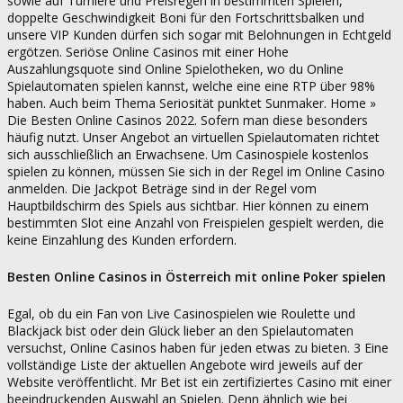
sowie auf Turniere und Preisregen in bestimmten Spielen,
doppelte Geschwindigkeit Boni für den Fortschrittsbalken und
unsere VIP Kunden dürfen sich sogar mit Belohnungen in Echtgeld
ergötzen. Seriöse Online Casinos mit einer Hohe
Auszahlungsquote sind Online Spielotheken, wo du Online
Spielautomaten spielen kannst, welche eine eine RTP über 98%
haben. Auch beim Thema Seriosität punktet Sunmaker. Home »
Die Besten Online Casinos 2022. Sofern man diese besonders
häufig nutzt. Unser Angebot an virtuellen Spielautomaten richtet
sich ausschließlich an Erwachsene. Um Casinospiele kostenlos
spielen zu können, müssen Sie sich in der Regel im Online Casino
anmelden. Die Jackpot Beträge sind in der Regel vom
Hauptbildschirm des Spiels aus sichtbar. Hier können zu einem
bestimmten Slot eine Anzahl von Freispielen gespielt werden, die
keine Einzahlung des Kunden erfordern.
Besten Online Casinos in Österreich mit online Poker spielen
Egal, ob du ein Fan von Live Casinospielen wie Roulette und
Blackjack bist oder dein Glück lieber an den Spielautomaten
versuchst, Online Casinos haben für jeden etwas zu bieten. 3 Eine
vollständige Liste der aktuellen Angebote wird jeweils auf der
Website veröffentlicht. Mr Bet ist ein zertifiziertes Casino mit einer
beeindruckenden Auswahl an Spielen. Denn ähnlich wie bei