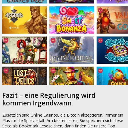
Fazit – eine Regulierung wird
kommen Irgendwann
Zusätzlich sind Online Casinos, die Bitcoin akzeptieren, immer ein
Plus für die Spielvielfalt. Am besten ist es, Sie speichern sich diese
Seite als Bookmark Lesezeichen, dann finden Sie unsere Top