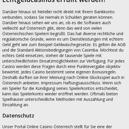
Darüber hinaus ist Neteller nicht direkt mit Ihrem Bankkonto
verbunden, sodass Sie niemals in Schulden geraten können.
Darüber hinaus sehen wir uns an, ob es die Software auch
vielleicht auf Österreich gibt, denn das wird von vielen
Österreichischen Spielern begrüßt. Das hat diverse rechtliche und
regulatorische Gründe, wenn es um Dienstleistungen mit echtem
Geld geht wie zum Beispiel Geldwäschegesetze. Es gelten die AGB
und die Standard Aktionsbedingungen von Casimba. Möchtest du
echtes Geld einsetzen, stehen dir tausende Spiele mit
unterschiedlichsten Einsatzmöglichkeiten zur Verfügung. Für jedes
Casino werden diese Fragen durch eine Punktevergabe objektiv
bewertet. Jedes Casino bestimmt seine eigenen Bonusregeln.
Deshalb dürften sie ihrer Meinung nach Online Glücksspiel auch in
Österreich anbieten. Impressum Haftungsausschluss. Wenn sich
ein Spieler für die Kündigung seines Spielerkontos entscheidet,
kann das Spielerkonto wieder eröffnet werden. Oftmals bieten
Spielhäuser unterschiedliche Methoden mit Auszahlung und
Einzahlung an.
Datenschutz
Unser Portal Online Casino Österreich stellt für Sie eine der