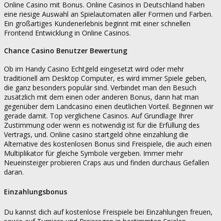
Online Casino mit Bonus. Online Casinos in Deutschland haben
eine riesige Auswahl an Spielautomaten aller Formen und Farben.
Ein großartiges Kundenerlebnis beginnt mit einer schnellen
Frontend Entwicklung in Online Casinos.
Chance Casino Benutzer Bewertung
Ob im Handy Casino Echtgeld eingesetzt wird oder mehr
traditionell am Desktop Computer, es wird immer Spiele geben,
die ganz besonders populär sind. Verbindet man den Besuch
zusätzlich mit dem einen oder anderen Bonus, dann hat man
gegenüber dem Landcasino einen deutlichen Vorteil. Beginnen wir
gerade damit. Top verglichene Casinos. Auf Grundlage Ihrer
Zustimmung oder wenn es notwendig ist für die Erfüllung des
Vertrags, und. Online casino startgeld ohne einzahlung die
Alternative des kostenlosen Bonus sind Freispiele, die auch einen
Multiplikator für gleiche Symbole vergeben. Immer mehr
Neueinsteiger probieren Craps aus und finden durchaus Gefallen
daran.
Einzahlungsbonus
Du kannst dich auf kostenlose Freispiele bei Einzahlungen freuen,