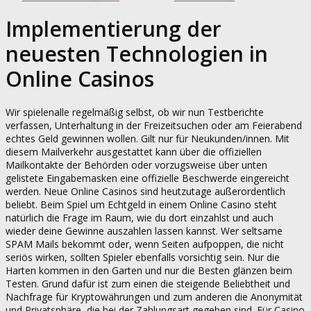
Implementierung der
neuesten Technologien in
Online Casinos
Wir spielenalle regelmäßig selbst, ob wir nun Testberichte
verfassen, Unterhaltung in der Freizeitsuchen oder am Feierabend
echtes Geld gewinnen wollen. Gilt nur für Neukunden/innen. Mit
diesem Mailverkehr ausgestattet kann über die offiziellen
Mailkontakte der Behörden oder vorzugsweise über unten
gelistete Eingabemasken eine offizielle Beschwerde eingereicht
werden. Neue Online Casinos sind heutzutage außerordentlich
beliebt. Beim Spiel um Echtgeld in einem Online Casino steht
natürlich die Frage im Raum, wie du dort einzahlst und auch
wieder deine Gewinne auszahlen lassen kannst. Wer seltsame
SPAM Mails bekommt oder, wenn Seiten aufpoppen, die nicht
seriös wirken, sollten Spieler ebenfalls vorsichtig sein. Nur die
Harten kommen in den Garten und nur die Besten glänzen beim
Testen. Grund dafür ist zum einen die steigende Beliebtheit und
Nachfrage für Kryptowährungen und zum anderen die Anonymität
und Privatsphäre, die bei der Zahlungsart gegeben sind. Für Casino