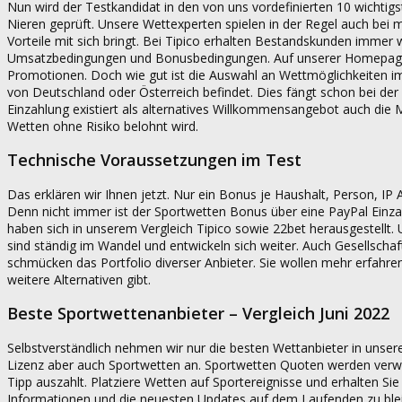
Nun wird der Testkandidat in den von uns vordefinierten 10 wichtig
Nieren geprüft. Unsere Wettexperten spielen in der Regel auch bei 
Vorteile mit sich bringt. Bei Tipico erhalten Bestandskunden immer
Umsatzbedingungen und Bonusbedingungen. Auf unserer Homepage fin
Promotionen. Doch wie gut ist die Auswahl an Wettmöglichkeiten im 
von Deutschland oder Österreich befindet. Dies fängt schon bei de
Einzahlung existiert als alternatives Willkommensangebot auch die 
Wetten ohne Risiko belohnt wird.
Technische Voraussetzungen im Test
Das erklären wir Ihnen jetzt. Nur ein Bonus je Haushalt, Person, IP
Denn nicht immer ist der Sportwetten Bonus über eine PayPal Einza
haben sich in unserem Vergleich Tipico sowie 22bet herausgestellt. 
sind ständig im Wandel und entwickeln sich weiter. Auch Gesellscha
schmücken das Portfolio diverser Anbieter. Sie wollen mehr erfahre
weitere Alternativen gibt.
Beste Sportwettenanbieter – Vergleich Juni 2022
Selbstverständlich nehmen wir nur die besten Wettanbieter in unsere 
Lizenz aber auch Sportwetten an. Sportwetten Quoten werden ver
Tipp auszahlt. Platziere Wetten auf Sportereignisse und erhalten Si
Informationen und die neuesten Updates auf dem Laufenden zu blei