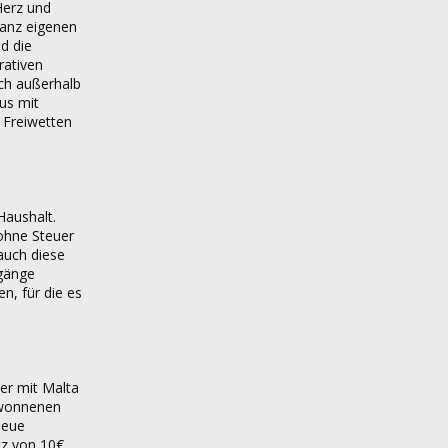
Herz und
ganz eigenen
d die
rativen
ich außerhalb
us mit
 Freiwetten
Haushalt.
 ohne Steuer
 auch diese
sgänge
n, für die es
her mit Malta
ewonnenen
neue
tz von 10€