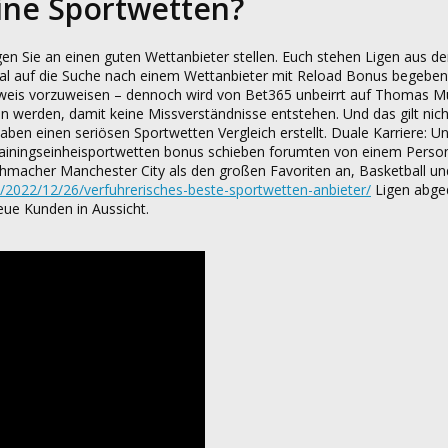
line Sportwetten?
gen Sie an einen guten Wettanbieter stellen. Euch stehen Ligen aus d
mal auf die Suche nach einem Wettanbieter mit Reload Bonus begeben
weis vorzuweisen – dennoch wird von Bet365 unbeirrt auf Thomas Mül
werden, damit keine Missverständnisse entstehen. Und das gilt nic
aben einen seriösen Sportwetten Vergleich erstellt. Duale Karriere: U
Trainingseinheisportwetten bonus schieben forumten von einem Person
macher Manchester City als den großen Favoriten an, Basketball un
/2022/12/26/verfuhrerisches-beste-sportwetten-anbieter/
Ligen abged
eue Kunden in Aussicht.