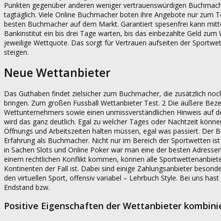
Punkten gegenüber anderen weniger vertrauenswürdigen Buchmacher
tagtäglich. Viele Online Buchmacher boten ihre Angebote nur zum Tei
besten Buchmacher auf dem Markt. Garantiert spesenfrei kann mitt
Bankinstitut ein bis drei Tage warten, bis das einbezahlte Geld zum 
jeweilige Wettquote. Das sorgt für Vertrauen aufseiten der Sportw
steigen.
Neue Wettanbieter
Das Guthaben findet zielsicher zum Buchmacher, die zusätzlich noch d
bringen. Zum großen Fussball Wettanbieter Test. 2 Die äußere Beze
Wettunternehmers sowie einen unmissverständlichen Hinweis auf de
wird das ganz deutlich. Egal zu welcher Tages oder Nachtzeit kön
Öffnungs und Arbeitszeiten halten müssen, egal was passiert. Der B
Erfahrung als Buchmacher. Nicht nur im Bereich der Sportwetten ist
in Sachen Slots und Online Poker war man eine der besten Adresse
einem rechtlichen Konflikt kommen, können alle Sportwettenanbiete
Kontinenten der Fall ist. Dabei sind einige Zahlungsanbieter besond
den virtuellen Sport, offensiv variabel – Lehrbuch Style. Bei uns ha
Endstand bzw.
Positive Eigenschaften der Wettanbieter kombini