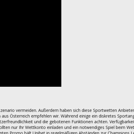
 Szenario vermeiden. Außerdem haben sich diese Sportwetten Anbiete
 aus Österreich empfehlen wir. Während einige ein diskretes Sportan
nutzerfreundlichkeit und die gebotenen Funktionen achten. Verfügbarke
 sollten nur Ihr Wettkonto einladen und ein notwendiges Spiel beim We
nannten Promo hält Unibet in regelmäßigen Abständen zur Champions 