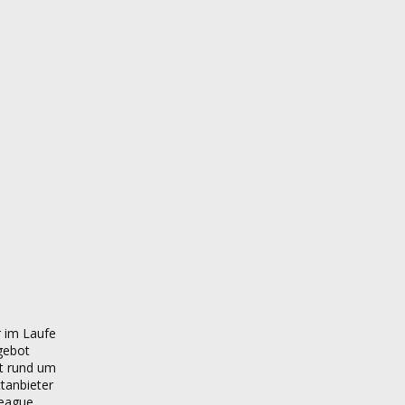
r im Laufe
gebot
it rund um
ttanbieter
League