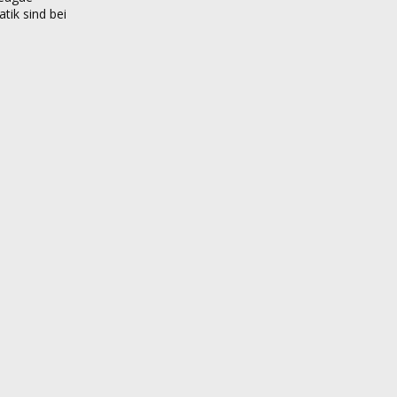
tik sind bei