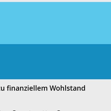
zu finanziellem Wohlstand