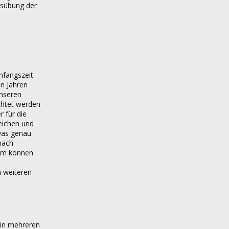
Ausübung der
nfangszeit
en Jahren
unseren
chtet werden
r für die
eichen und
 was genau
nach
dem können
n weiteren
 in mehreren