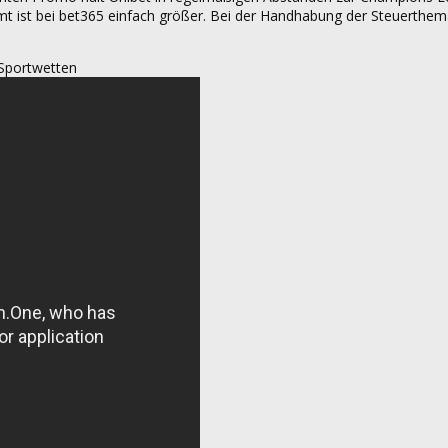
 ist bei bet365 einfach größer. Bei der Handhabung der Steuerthema