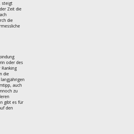
 steigt
der Zeit die
nach
rch die
rmessliche
rbindung
rin oder des
r Ranking
n die
 langjährigen
imtipp, auch
ennoch zu
deren
n gibt es für
auf den