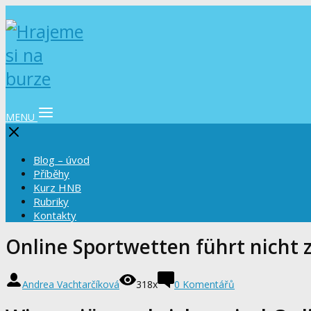
MENU
Blog – úvod
Příběhy
Kurz HNB
Rubriky
Kontakty
Online Sportwetten führt nicht 
Andrea Vachtarčíková
318x
0 Komentářů