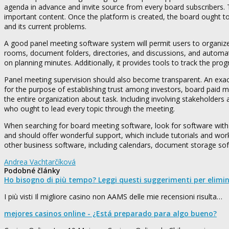
agenda in advance and invite source from every board subscribers.
important content. Once the platform is created, the board ought to
and its current problems.
A good panel meeting software system will permit users to organiz
rooms, document folders, directories, and discussions, and automat
on planning minutes. Additionally, it provides tools to track the prog
Panel meeting supervision should also become transparent. An exac
for the purpose of establishing trust among investors, board paid 
the entire organization about task. Including involving stakeholders 
who ought to lead every topic through the meeting.
When searching for board meeting software, look for software with a
and should offer wonderful support, which include tutorials and workf
other business software, including calendars, document storage soft
Andrea Vachtarčíková
Podobné články
Ho bisogno di più tempo? Leggi questi suggerimenti per elimi
I più visti Il migliore casino non AAMS delle mie recensioni risulta…
mejores casinos online - ¿Está preparado para algo bueno?