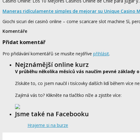
Casino Online: Los 10 Mejores Casinos Online de Chile para jugar y
Maneras ridículamente simples de mejorar su Unique Casino M
Giochi sicuri dei casinò online – come scaricare slot machine Sì, pe
Komentáře
Přidat komentář
Pro přidávání komentářů se musíte nejdříve
přihlásit
.
Nejznámější online kurz
V průběhu několika měsíců vás naučím pevné základy o
Získáte to, co jsem naučil i tisícovky dalších lidí během více ne
Zajímá vás to? Klikněte na tlačítko níže a zjistíte více:
Jsme také na Facebooku
Hrajeme si na burze