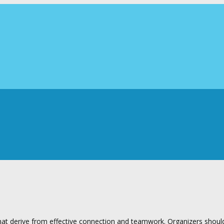
at derive from effective connection and teamwork. Organizers shoul