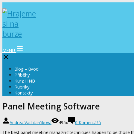
MENU
Blog – úvod
Příběhy
Kurz HNB
Rubriky
Kontakty
Panel Meeting Software
Andrea Vachtarčíková
495x
0 Komentářů
The best panel meeting managing techniques happen to be those th