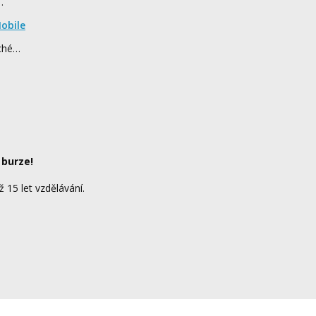
…
obile
rché…
 burze!
ž 15 let vzdělávání.