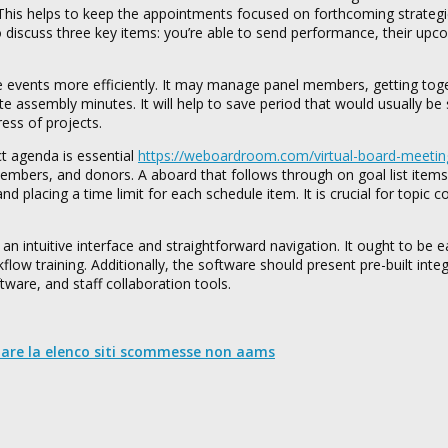
 This helps to keep the appointments focused on forthcoming strateg
 discuss three key items: you’re able to send performance, their upc
e events more efficiently. It may manage panel members, getting tog
e assembly minutes. It will help to save period that would usually b
ress of projects.
t agenda is essential
https://weboardroom.com/virtual-board-meeting
members, and donors. A aboard that follows through on goal list item
and placing a time limit for each schedule item. It is crucial for topi
n intuitive interface and straightforward navigation. It ought to be e
low training. Additionally, the software should present pre-built inte
ware, and staff collaboration tools.
nare la elenco siti scommesse non aams