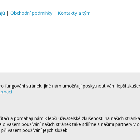
ajů
|
Obchodní podmínky
|
Kontakty a tým
o fungování stránek, jiné nám umožňují poskytnout vám lepší zkušen
ormací
tači a pomáhají nám k lepší uživatelské zkušenosti na našich stránk
ce o vašem používání našich stránek také sdílíme s našimi partnery v o
 při vašem používání jejich služeb.