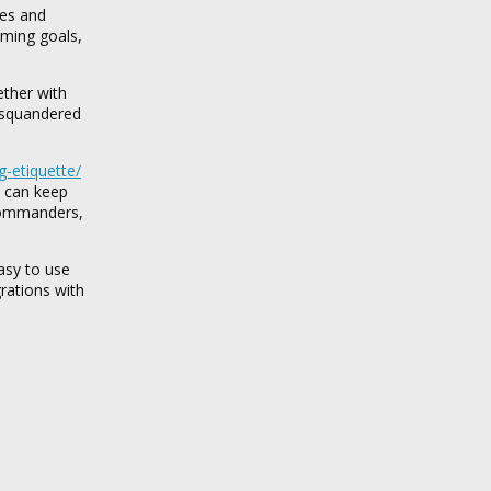
ies and
oming goals,
ether with
e squandered
-etiquette/
s can keep
c commanders,
asy to use
grations with