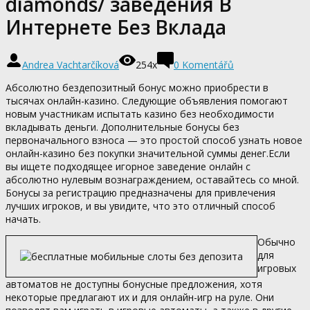
diamonds/ заведения В
Интернете Без Вклада
Andrea Vachtarčíková
254x
0 Komentářů
Абсолютно бездепозитный бонус можно приобрести в
тысячах онлайн-казино. Следующие объявления помогают
новым участникам испытать казино без необходимости
вкладывать деньги. Дополнительные бонусы без
первоначального взноса — это простой способ узнать новое
онлайн-казино без покупки значительной суммы денег.Если
вы ищете подходящее игорное заведение онлайн с
абсолютно нулевым вознаграждением, оставайтесь со мной.
Бонусы за регистрацию предназначены для привлечения
лучших игроков, и вы увидите, что это отличный способ
начать.
Обычно
для
игровых
автоматов не доступны бонусные предложения, хотя
некоторые предлагают их и для онлайн-игр на руле. Они