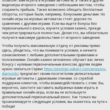
позволят вам играть в игровые автоматы, а также в другие
видеоигры игорного заведения с небольшим местом, чтобы
сохранить прибыль. Также возможно обещать бесплатные
обороты, которые были, например, бонусными деньгами. Но
онлайн-игры на игровых автоматах стоят дороже по
сравнению с другими играми. Если вы ищете бонусы без
первоначального взноса, изучите условия казино, прежде
чем регистрироваться полностью. Делая это, вы обязательно
получите максимум удовольствия от игорного заведения.
Чтобы получить максимальную отдачу от рекламы прямо
здесь, убедитесь, что вы понимаете условия, и начните
ознакомление с любыми дополнительными правилами и
положениями. Онлайн-казино мгновенно обучает вас лично
бонусу с нулевым первоначальным взносом; другим людям
нужно связаться Сервис
https://prestige-vulkan1.com/amazons-
diamonds/
предлагает своим посетителям увлекательные
игровые автоматы с дармовыми спинами. со службой
поддержки клиентов, чтобы взаимодействовать с этим. Вы,
вероятно, захотите заставить выбранных вами играть в
правильные онлайн-игры, если вы не используете
дополнительный первоначальный взнос. Как только вы
проанализируете следующие условия, вы окажетесь на пути к
победе!