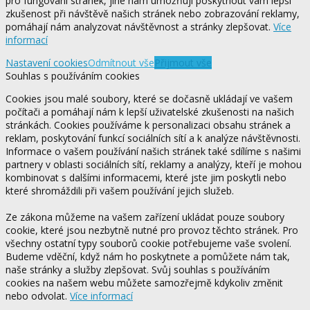
pro fungování stránek, jiné nám umožňují poskytnout vám lepší
zkušenost při návštěvě našich stránek nebo zobrazování reklamy,
pomáhají nám analyzovat návštěvnost a stránky zlepšovat.
Více
informací
Nastavení cookies
Odmítnout vše
Přijmout vše
Souhlas s používáním cookies
Cookies jsou malé soubory, které se dočasně ukládají ve vašem
počítači a pomáhají nám k lepší uživatelské zkušenosti na našich
stránkách. Cookies používáme k personalizaci obsahu stránek a
reklam, poskytování funkcí sociálních sítí a k analýze návštěvnosti.
Informace o vašem používání našich stránek také sdílíme s našimi
partnery v oblasti sociálních sítí, reklamy a analýzy, kteří je mohou
kombinovat s dalšími informacemi, které jste jim poskytli nebo
které shromáždili při vašem používání jejich služeb.
Ze zákona můžeme na vašem zařízení ukládat pouze soubory
cookie, které jsou nezbytně nutné pro provoz těchto stránek. Pro
všechny ostatní typy souborů cookie potřebujeme vaše svolení.
Budeme vděční, když nám ho poskytnete a pomůžete nám tak,
naše stránky a služby zlepšovat. Svůj souhlas s používáním
cookies na našem webu můžete samozřejmě kdykoliv změnit
nebo odvolat.
Více informací