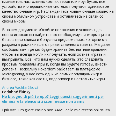
планшетов, настольных компьютеров или ноутбуков, все
устройства и операционные системы получают одинаковое
качество онлайн-игр. Наслаждайтесь новым онлайн-казино на
своем мобильном устройстве и оставайтесь на связи со
своим миром.
В нашем документе «Особые положения и условия» для
новых игроков вы найдете всю необходимую информацию о
бесплатных спинах и бонусных предложениях, которые мы
раздаем в рамках нашего приветственного пакета. Мы даже
сообщим вам, где мы будем хранить бесплатные вращения,
чтобы вы всегда могли их получить, если хотите играть и
выигрывать. Все, что вам нужно сделать, это следовать
простым правилам игры и, когда вы будете готовы, внести
депозит. Поскольку Pokerdom работает на платформе
Microgaming, у нас есть одни из самых популярных игр в
бизнесе, такие как слоты, видеопокер и настольные игры.
Andrea Vachtarčíková
Podobné články
Ho bisogno di più tempo? Leggi questi suggerimenti per
eliminare la elenco siti scommesse non aams
I più visti Il migliore casino non AAMS delle mie recensioni risulta…