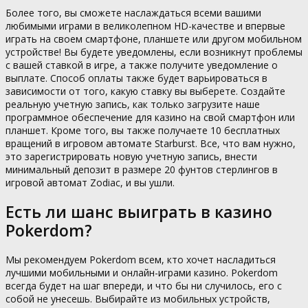
Более того, вы сможете наслаждаться всеми вашими
любимыми играми в великолепном HD-качестве и впервые
играть на своем смартфоне, планшете или другом мобильном
устройстве! Вы будете уведомлены, если возникнут проблемы
с вашей ставкой в ​​игре, а также получите уведомление о
выплате. Способ оплаты также будет варьироваться в
зависимости от того, какую ставку вы выберете. Создайте
реальную учетную запись, как только загрузите наше
программное обеспечение для казино на свой смартфон или
планшет. Кроме того, вы также получаете 10 бесплатных
вращений в игровом автомате Starburst. Все, что вам нужно,
это зарегистрировать новую учетную запись, внести
минимальный депозит в размере 20 фунтов стерлингов в
игровой автомат Zodiac, и вы ушли.
Есть ли шанс выиграть в казино
Pokerdom?
Мы рекомендуем Pokerdom всем, кто хочет насладиться
лучшими мобильными и онлайн-играми казино. Pokerdom
всегда будет на шаг впереди, и что бы ни случилось, его с
собой не унесешь. Выбирайте из мобильных устройств,