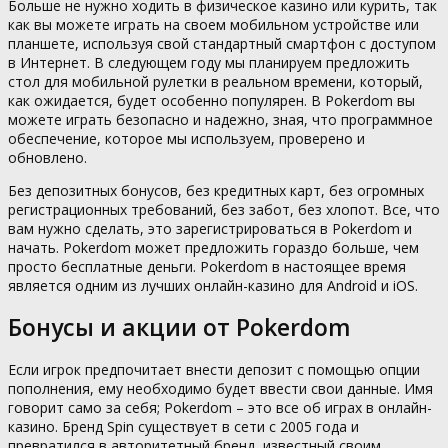
Больше не нужно ходить в физическое казино или курить, так
как вы можете играть на своем мобильном устройстве или
планшете, используя свой стандартный смартфон с доступом
в Интернет. В следующем году мы планируем предложить
стол для мобильной рулетки в реальном времени, который,
как ожидается, будет особенно популярен. В Pokerdom вы
можете играть безопасно и надежно, зная, что программное
обеспечение, которое мы используем, проверено и
обновлено.
Без депозитных бонусов, без кредитных карт, без огромных
регистрационных требований, без забот, без хлопот. Все, что
вам нужно сделать, это зарегистрироваться в Pokerdom и
начать. Pokerdom может предложить гораздо больше, чем
просто бесплатные деньги. Pokerdom в настоящее время
является одним из лучших онлайн-казино для Android и iOS.
Бонусы и акции от Pokerdom
Если игрок предпочитает внести депозит с помощью опции
пополнения, ему необходимо будет ввести свои данные. Имя
говорит само за себя; Pokerdom – это все об играх в онлайн-
казино. Бренд Spin существует в сети с 2005 года и
превратился в авторитетный бренд, известный своим