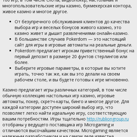
многопользовательские игры казино, букмекерская контора,
живое казино и многое другое.
От безупречного обслуживания клиентов до качества
выбора игр и веселых бонусов живого казино, это
казино живет и дышит развлечениями онлайн-казино.
В большинстве случаев Pokerdom — это настоящий
сайт для игры в игровые автоматы на реальные деньги.
Pokerdom предлагает игрокам приветственный бонус на
первый депозит в размере 20 фунтов стерлингов или
более.
Выберите игровые параметры, в которые вы хотите
играть, точно так же, как вы это делали на своем
рабочем столе, и вы будете готовы к игре мгновенно.
Казино предлагает игры различных категорий, в том числе
обычную коллекцию настольных игр казино, игровые
автоматы, покер, скретч-карты, бинго и многое другое. Для
каждой категории доступен широкий выбор игр, что
позволяет легко найти идеальную игру, соответствующую
вашим потребностям. Игры тщательно
http://rubliongroup.ru
отобраны у ведущего поставщика игр Microgaming и
отличаются высочайшим качеством. Microgaming является
надежным разработчиком и на самом деле известна