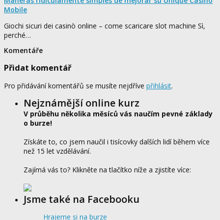
Maneras ridículamente simples de mejorar su Unique Casino
Mobile
Giochi sicuri dei casinò online – come scaricare slot machine Sì,
perché…
Komentáře
Přidat komentář
Pro přidávání komentářů se musíte nejdříve
přihlásit
.
Nejznámější online kurz
V průběhu několika měsíců vás naučím pevné základy
o burze!
Získáte to, co jsem naučil i tisícovky dalších lidí během více
než 15 let vzdělávání.
Zajímá vás to? Klikněte na tlačítko níže a zjistíte více:
Jsme také na Facebooku
Hrajeme si na burze