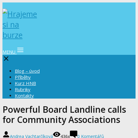
MENU
Blog – úvod
Příběhy
Kurz HNB
Rubriky
Kontakty
Powerful Board Landline calls
for Community Associations
Andrea Vachtarčíková
436x
0 Komentářů