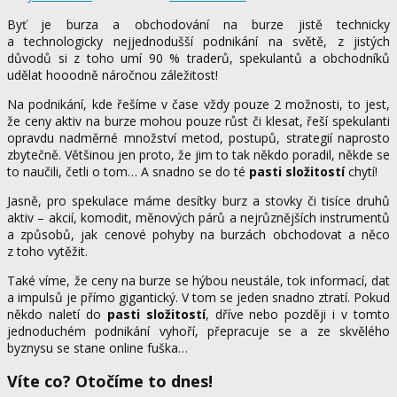
Byť je burza a obchodování na burze jistě technicky
a technologicky nejjednodušší podnikání na světě, z jistých
důvodů si z toho umí 90 % traderů, spekulantů a obchodníků
udělat hooodně náročnou záležitost!
Na podnikání, kde řešíme v čase vždy pouze 2 možnosti, to jest,
že ceny aktiv na burze mohou pouze růst či klesat, řeší spekulanti
opravdu nadměrné množství metod, postupů, strategií naprosto
zbytečně. Většinou jen proto, že jim to tak někdo poradil, někde se
to naučili, četli o tom… A snadno se do té
pasti složitostí
chytí!
Jasně, pro spekulace máme desítky burz a stovky či tisíce druhů
aktiv – akcií, komodit, měnových párů a nejrůznějších instrumentů
a způsobů, jak cenové pohyby na burzách obchodovat a něco
z toho vytěžit.
Také víme, že ceny na burze se hýbou neustále, tok informací, dat
a impulsů je přímo gigantický. V tom se jeden snadno ztratí. Pokud
někdo naletí do
pasti složitostí
, dříve nebo později i v tomto
jednoduchém podnikání vyhoří, přepracuje se a ze skvělého
byznysu se stane online fuška…
Víte co? Otočíme to dnes!