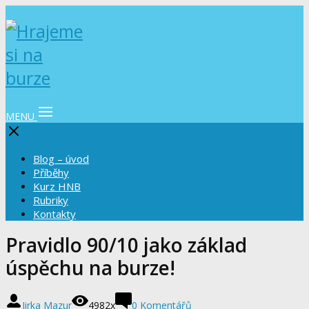
MENU
Blog – úvod
Příběhy
Kurz HNB
Rubriky
Kontakty
Pravidlo 90/10 jako základ
úspěchu na burze!
Jirka Mazur
4982x
0 Komentářů