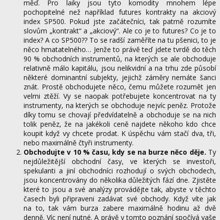
měď. Pro laiky jsou tyto komodity mnohem lépe
pochopitelné než například futures kontrakty na akciový
index SP500. Pokud jste začátečníci, tak patrně rozumíte
slovům „kontrakt“ a „akciový“. Ale co je to futures? Co je to
index? A co SP500?? To se radší zaměříte na tu pšenici, to je
něco hmatatelného… Jenže to právě teď jdete tvrdě do těch
90 % obchodních instrumentů, na kterých se ale obchoduje
relativně málo kapitálu, jsou nelikvidní a na trhu zde působí
některé dominantní subjekty, jejichž záměry nemáte šanci
znát. Prostě obchodujete něco, čemu můžete rozumět jen
velmi ztěží. Vy se naopak potřebujete koncentrovat na ty
instrumenty, na kterých se obchoduje nejvíc peněz. Protože
díky tomu se chovají předvídatelně a obchoduje se na nich
tolik peněz, že na jakékoli ceně najdete někoho kdo chce
koupit když vy chcete prodat. K úspěchu vám stačí dva, tři,
nebo maximálně čtyři instrumenty.
Obchodujte v 10 % času, kdy se na burze něco děje.
Ty
nejdůležitější obchodní časy, ve kterých se investoři,
spekulanti a jiní obchodníci rozhodují o svých obchodech,
jsou koncentrovány do několika důležitých fází dne. Zjistěte
které to jsou a své analýzy provádějte tak, abyste v těchto
časech byli připraveni zadávat své obchody. Když víte jak
na to, tak vám burza zabere maximálně hodinu až dvě
denně. Víc není nutné. A právě v tomto poznání spočívá vaše