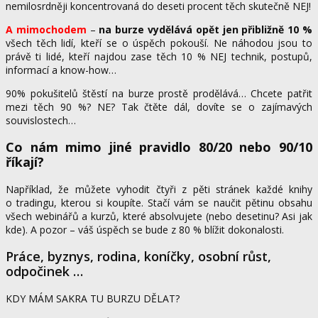
nemilosrdněji koncentrovaná do deseti procent těch skutečně NEJ!
A mimochodem
–
na burze vydělává opět jen přibližně 10 %
všech těch lidí, kteří se o úspěch pokouší. Ne náhodou jsou to
právě ti lidé, kteří najdou zase těch 10 % NEJ technik, postupů,
informací a know-how…
90% pokušitelů štěstí na burze prostě prodělává… Chcete patřit
mezi těch 90 %? NE? Tak čtěte dál, dovíte se o zajímavých
souvislostech…
Co nám mimo jiné pravidlo 80/20 nebo 90/10
říkají?
Například, že můžete vyhodit čtyři z pěti stránek každé knihy
o tradingu, kterou si koupíte. Stačí vám se naučit pětinu obsahu
všech webinářů a kurzů, které absolvujete (nebo desetinu? Asi jak
kde). A pozor – váš úspěch se bude z 80 % blížit dokonalosti.
Práce, byznys, rodina, koníčky, osobní růst,
odpočinek …
KDY MÁM SAKRA TU BURZU DĚLAT?