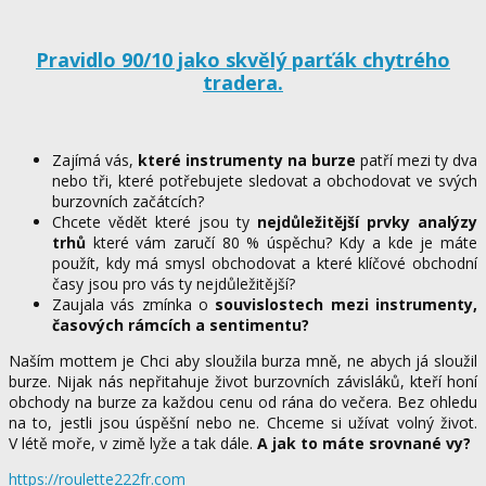
Pravidlo 90/10 jako skvělý parťák chytrého
tradera.
Zajímá vás,
které instrumenty na burze
patří mezi ty dva
nebo tři, které potřebujete sledovat a obchodovat ve svých
burzovních začátcích?
Chcete vědět které jsou ty
nejdůležitější prvky analýzy
trhů
které vám zaručí 80 % úspěchu? Kdy a kde je máte
použít, kdy má smysl obchodovat a které klíčové obchodní
časy jsou pro vás ty nejdůležitější?
Zaujala vás zmínka o
souvislostech mezi instrumenty,
časových rámcích a sentimentu?
Naším mottem je Chci aby sloužila burza mně, ne abych já sloužil
burze. Nijak nás nepřitahuje život burzovních závisláků, kteří honí
obchody na burze za každou cenu od rána do večera. Bez ohledu
na to, jestli jsou úspěšní nebo ne. Chceme si užívat volný život.
V létě moře, v zimě lyže a tak dále.
A jak to máte srovnané vy?
https://roulette222fr.com