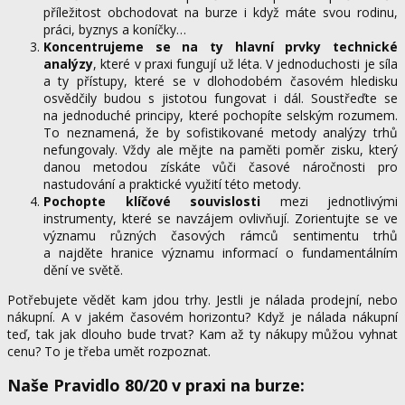
příležitost obchodovat na burze i když máte svou rodinu,
práci, byznys a koníčky…
Koncentrujeme se na ty hlavní prvky technické
analýzy
, které v praxi fungují už léta. V jednoduchosti je síla
a ty přístupy, které se v dlohodobém časovém hledisku
osvědčily budou s jistotou fungovat i dál. Soustřeďte se
na jednoduché principy, které pochopíte selským rozumem.
To neznamená, že by sofistikované metody analýzy trhů
nefungovaly. Vždy ale mějte na paměti poměr zisku, který
danou metodou získáte vůči časové náročnosti pro
nastudování a praktické využití této metody.
Pochopte klíčové souvislosti
mezi jednotlivými
instrumenty, které se navzájem ovlivňují. Zorientujte se ve
významu různých časových rámců sentimentu trhů
a najděte hranice významu informací o fundamentálním
dění ve světě.
Potřebujete vědět kam jdou trhy. Jestli je nálada prodejní, nebo
nákupní. A v jakém časovém horizontu? Když je nálada nákupní
teď, tak jak dlouho bude trvat? Kam až ty nákupy můžou vyhnat
cenu? To je třeba umět rozpoznat.
Naše Pravidlo 80/20 v praxi na burze: