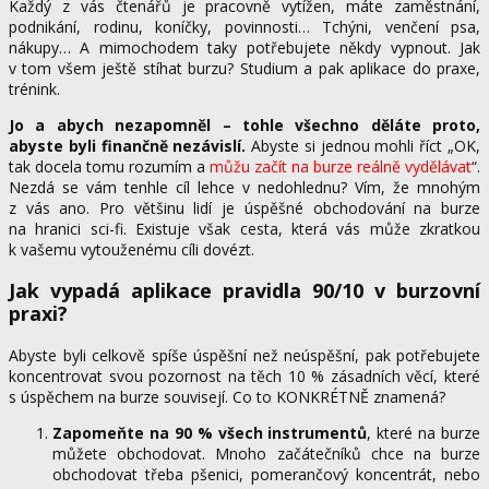
Každý z vás čtenářů je pracovně vytížen, máte zaměstnání,
podnikání, rodinu, koníčky, povinnosti… Tchýni, venčení psa,
nákupy… A mimochodem taky potřebujete někdy vypnout. Jak
v tom všem ještě stíhat burzu? Studium a pak aplikace do praxe,
trénink.
Jo a abych nezapomněl – tohle všechno děláte proto,
abyste byli finančně nezávislí.
Abyste si jednou mohli říct „OK,
tak docela tomu rozumím a
můžu začít na burze reálně vydělávat
“.
Nezdá se vám tenhle cíl lehce v nedohlednu? Vím, že mnohým
z vás ano. Pro většinu lidí je úspěšné obchodování na burze
na hranici sci-fi. Existuje však cesta, která vás může zkratkou
k vašemu vytouženému cíli dovézt.
Jak vypadá aplikace pravidla 90/10 v burzovní
praxi?
Abyste byli celkově spíše úspěšní než neúspěšní, pak potřebujete
koncentrovat svou pozornost na těch 10 % zásadních věcí, které
s úspěchem na burze souvisejí. Co to KONKRÉTNĚ znamená?
Zapomeňte na 90 % všech instrumentů
, které na burze
můžete obchodovat. Mnoho začátečníků chce na burze
obchodovat třeba pšenici, pomerančový koncentrát, nebo