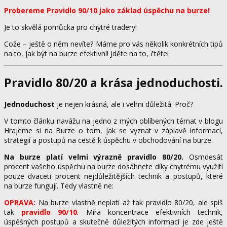
Probereme Pravidlo 90/10 jako základ úspěchu na burze!
Je to skvělá pomůcka pro chytré tradery!
Cože – ještě o něm nevíte? Máme pro vás několik konkrétních tipů
na to, jak být na burze efektivní! Jděte na to, čtěte!
Pravidlo 80/20 a krása jednoduchosti.
Jednoduchost
je nejen krásná, ale i velmi důležitá. Proč?
V tomto článku navážu na jedno z mých oblíbených témat v blogu
Hrajeme si na Burze o tom, jak se vyznat v záplavě informací,
strategií a postupů na cestě k úspěchu v obchodování na burze.
Na burze platí velmi výrazně pravidlo 80/20.
Osmdesát
procent vašeho úspěchu na burze dosáhnete díky chytrému využití
pouze dvaceti procent nejdůležitějších technik a postupů, které
na burze fungují. Tedy vlastně ne:
OPRAVA:
Na burze vlastně neplatí až tak pravidlo 80/20, ale spíš
tak
pravidlo 90/10
. Míra koncentrace efektivních technik,
úspěšných postupů a skutečně důležitých informací je zde ještě