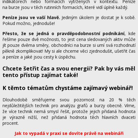
indikátorech nebo formacích vytržených v kontextu. Peníze
na burze jsou v těch rutinních formacích, které vidí úplně každý.
Peníze jsou ve vaší hlavě.
Jediným úkolem je dostat je k sobě.
Pokud možno, jednoduše!
Přesto, že se jedná o pravděpodobnostní podnikání
, kde
řešíme pouze dvě možnosti, to jest cena sledovaných aktiv může
jít pouze dvěma směry, obchodníci na burze si umí svá rozhodnutí
pěkně zkomplikovat! My si ale chceme věci zjednodušit, ušetřit čas
a peníze a jaké jsou cesty k úspěchu.
Chcete šetřit čas a svou energii? Pak by vás měl
tento přístup zajímat také!
K těmto tématům chystáme zajímavý webinář!
Dlouhodobě směřujeme svou pozornost na 20 % těch
nejdůležitějších technik pro analýzu grafů a burzy obecně. Víme,
že více technik nemá smysl řešit, protože jejich přidaná hodnota
je výrazně nižší, než přidaná hodnota těch hlavních dvaceti
procent.
Jak to vypadá v praxi se dovíte právě na webináři