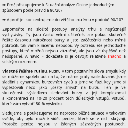
⇒
Proč přistupujeme k Situační Analýze Online jednoduchým
způsobem podle pravidla 80/20?
⇒
A proč jej koncentrujeme do většího extrému v podobě 90/10?
Zapomeňte na složité postupy analýzy trhu a nejrůznější
vychytávky. Ty jsou často velmi užitečné, ale pokud skutečně
řešíte časovou náročnost burzy a jste začátečníci nebo mírně
pokročilí, tak vám k ničemu nebudou. Vy potřebujete jednoduché
postupy, které možná nejsou zázračné, ale jsou víc úspěšné než
neúspěšné.
A navíc – dokážete si je osvojit relativně
snadno
a
selským rozumem.
Vlastně řešíme rutinu
. Rutinu v tom pozitivním slova smyslu kdy
se můžeme spolehnout na to, že máme grafy nasledované. Jsme
sladění s dynamikou burzovních cyklů a jsme ve fázi, kdy jsme si
vypěstovali něco jako „šestý smysl“ na burzu. Ten je ve
skutečnosti výsledkem sledování burzy v její komplexnosti
a koncentrací na 10-20 procent těch důležitých vstupů. Vstupů,
které vám vytvoří 80 % výsledku.
Sledujeme a poukazujeme na naprosto běžné situace v takovém
světle, aby bylo možné vidět peníze, které se v nich skrývají.
Protože peníze nejsou v žádných zázračných postupech,