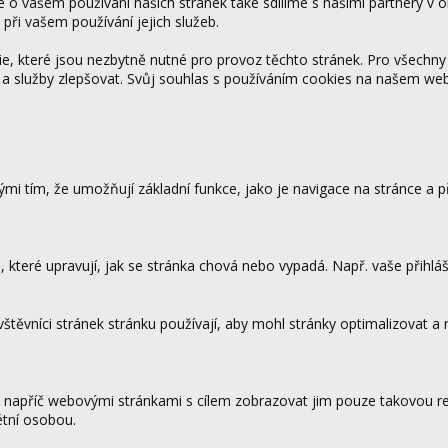
ce o vašem používání našich stránek také sdílíme s našimi partnery v o
 při vašem používání jejich služeb.
 které jsou nezbytně nutné pro provoz těchto stránek. Pro všechny
 a služby zlepšovat. Svůj souhlas s používáním cookies na našem w
mi tím, že umožňují základní funkce, jako je navigace na stránce a
které upravují, jak se stránka chová nebo vypadá. Např. vaše přihláš
vštěvníci stránek stránku používají, aby mohl stránky optimalizovat a
.
 napříč webovými stránkami s cílem zobrazovat jim pouze takovou rek
étní osobou.