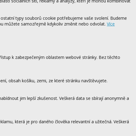
blasti sociálních sítí, reklamy a analýzy, kteří je mohou kombinovat
 ostatní typy souborů cookie potřebujeme vaše svolení. Budeme
ebu můžete samozřejmě kdykoliv změnit nebo odvolat.
Více
 přístup k zabezpečeným oblastem webové stránky. Bez těchto
ení, obsah košíku, zemi, ze které stránku navštěvujete.
 nabídnout jim lepší zkušenost. Veškerá data se sbírají anonymně a
lamu, která je pro daného člověka relevantní a užitečná. Veškerá