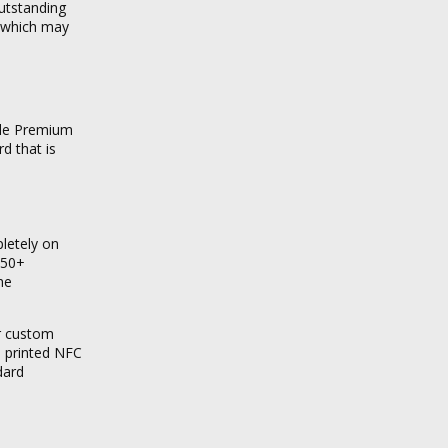
outstanding
, which may
ble Premium
d that is
pletely on
 50+
he
ur custom
m printed NFC
dard