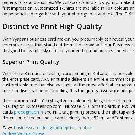
paper shares and supplies. We collaborate and allow you to make the
first impression. Customized T-Shirts are available in 10+ colours a
be personalized together with your photographs and text. The T-Shi
Distinctive Print High Quality
With Vyapar’s business card maker, you presumably can reveal your
enterprise cards that stand out from the crowd with our Business ca
designed to seamlessly cater to your end-to-end business needs. I 
Superior Print Quality
With these 3 utilities of visiting card printing in Kolkata, it is possi
the enterprise card. ARC Print India delivers an entire e-commerce p
customizable merchandise available at the most affordable market w
merchandise shall be outstanding. It is the quality assurance and pri
If the portion just isn’t highlighted in uploaded design then then the
NFC tag on Nutcaseshop.com . Nutcase NFC Smart Cards in PVC with 
cards
procognition.in
and NFC tag printing present the right tap-and-​g
dimension of the business card is ninety two x 52cm, addContent a
Tagy:
business
cards
design
online
print
template
Andrea Vachtarčíková