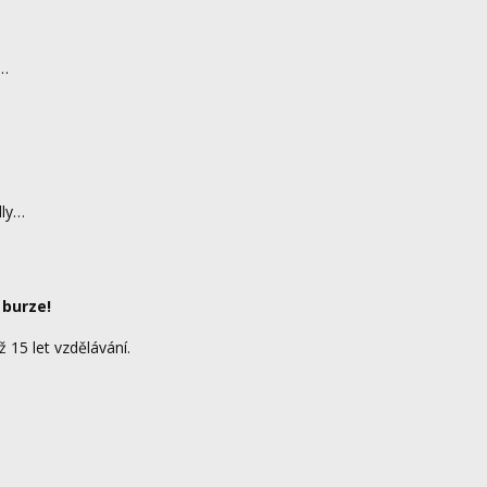
d…
dly…
 burze!
ž 15 let vzdělávání.