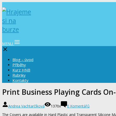
MENU
Blog – úvod
Příběhy
Kurz HNB
Rubriky
Kontakty
Print Business Playing Cards On
Andrea Vachtarčíková
1370x
0 Komentářů
The Covers are available in Hard Plastic and Transparent Silicone Ma