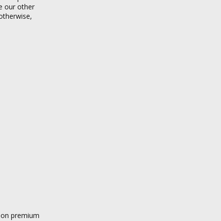
te our other
 otherwise,
ng on premium