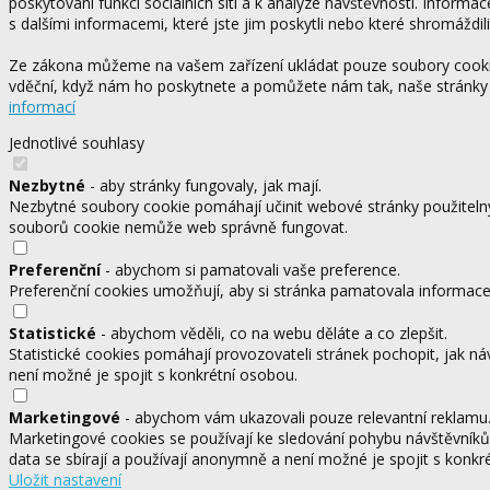
poskytování funkcí sociálních sítí a k analýze návštěvnosti. Informa
s dalšími informacemi, které jste jim poskytli nebo které shromáždili
Ze zákona můžeme na vašem zařízení ukládat pouze soubory cookie,
vděční, když nám ho poskytnete a pomůžete nám tak, naše stránky
informací
Jednotlivé souhlasy
Nezbytné
- aby stránky fungovaly, jak mají.
Nezbytné soubory cookie pomáhají učinit webové stránky použitelný
souborů cookie nemůže web správně fungovat.
Preferenční
- abychom si pamatovali vaše preference.
Preferenční cookies umožňují, aby si stránka pamatovala informace, 
Statistické
- abychom věděli, co na webu děláte a co zlepšit.
Statistické cookies pomáhají provozovateli stránek pochopit, jak ná
není možné je spojit s konkrétní osobou.
Marketingové
- abychom vám ukazovali pouze relevantní reklamu
Marketingové cookies se používají ke sledování pohybu návštěvníků
data se sbírají a používají anonymně a není možné je spojit s konkr
Uložit nastavení