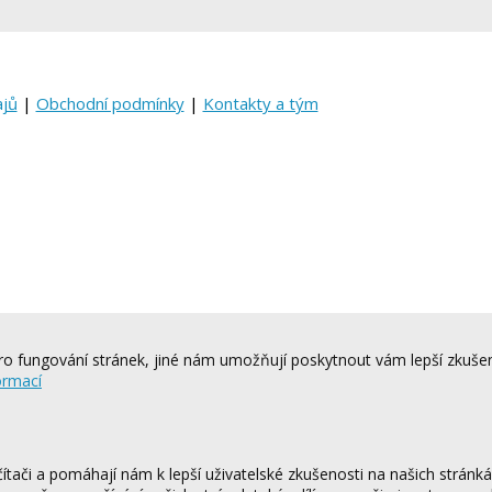
ajů
|
Obchodní podmínky
|
Kontakty a tým
o fungování stránek, jiné nám umožňují poskytnout vám lepší zkušen
ormací
tači a pomáhají nám k lepší uživatelské zkušenosti na našich stránk