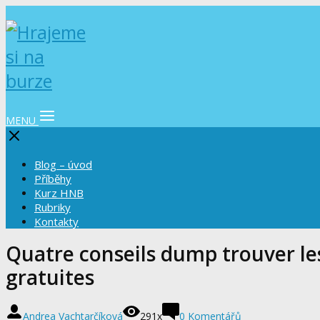
MENU
Blog – úvod
Příběhy
Kurz HNB
Rubriky
Kontakty
Quatre conseils dump trouver le
gratuites
Andrea Vachtarčíková
291x
0 Komentářů