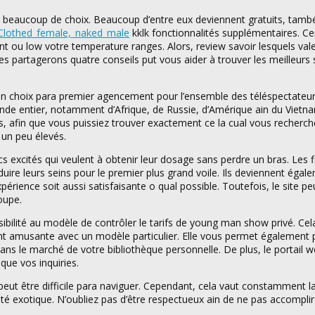
a beaucoup de choix. Beaucoup d’entre eux deviennent gratuits, tamb
i/Clothed_female,_naked_male
kklk fonctionnalités supplémentaires. Ce
lent ou low votre temperature ranges. Alors, review savoir lesquels val
 partagerons quatre conseils put vous aider à trouver les meilleurs 
n choix para premier agencement pour l’ensemble des téléspectateu
nde entier, notamment d’Afrique, de Russie, d’Amérique ain du Vietna
s, afin que vous puissiez trouver exactement ce la cual vous recherch
 un peu élevés.
xcités qui veulent à obtenir leur dosage sans perdre un bras. Les fi
uire leurs seins pour le premier plus grand voile. Ils deviennent égal
rience soit aussi satisfaisante o qual possible. Toutefois, le site pe
oupe.
bilité au modèle de contrôler le tarifs de young man show privé. Cela
ment amusante avec un modèle particulier. Elle vous permet également 
dans le marché de votre bibliothèque personnelle. De plus, le portail
que vos inquiries.
 peut être difficile para naviguer. Cependant, cela vaut constamment 
té exotique. N’oubliez pas d’être respectueux ain de ne pas accomplir