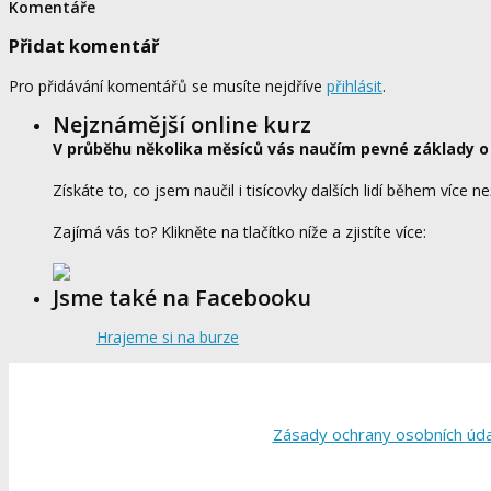
Komentáře
Přidat komentář
Pro přidávání komentářů se musíte nejdříve
přihlásit
.
Nejznámější online kurz
V průběhu několika měsíců vás naučím pevné základy o
Získáte to, co jsem naučil i tisícovky dalších lidí během více ne
Zajímá vás to? Klikněte na tlačítko níže a zjistíte více:
Jsme také na Facebooku
Hrajeme si na burze
Zásady ochrany osobních úd