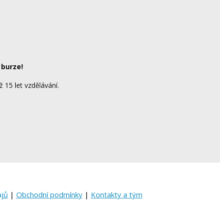
 burze!
ž 15 let vzdělávání.
ajů
|
Obchodní podmínky
|
Kontakty a tým