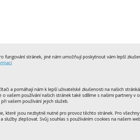
o fungování stránek, jiné nám umožňují poskytnout vám lepší zkušen
ormací
tači a pomáhají nám k lepší uživatelské zkušenosti na našich stránk
ce o vašem používání našich stránek také sdílíme s našimi partnery v o
 při vašem používání jejich služeb.
 které jsou nezbytně nutné pro provoz těchto stránek. Pro všechny
 a služby zlepšovat. Svůj souhlas s používáním cookies na našem w