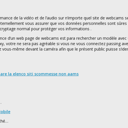
mance de la vidéo et de l’audio sur n’importe quel site de webcams se
ez éternellement vous assurer que vos données personnelles sont sûres 
e cryptage normal pour protéger vos informations .
férence d’un web page de webcams est para rechercher un modèle avec
y, votre ne sera pas agréable si vous ne vous connectez passing avec
 vous-même devant la caméra afin que le présent public puisse s’ident
nare la elenco siti scommesse non aams
…
obile
rché…