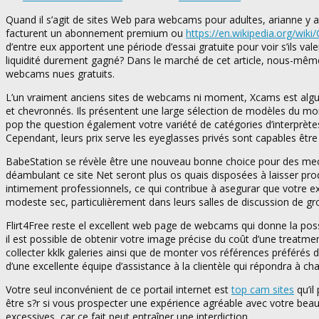
Quand il s’agit de sites Web para webcams pour adultes, arianne y 
facturent un abonnement premium ou
https://en.wikipedia.org/wik
d’entre eux apportent une période d’essai gratuite pour voir s’ils va
liquidité durement gagné? Dans le marché de cet article, nous-mêmes
webcams nues gratuits.
L’un vraiment anciens sites de webcams ni moment, Xcams est algu
et chevronnés. Ils présentent une large sélection de modèles du mo
pop the question également votre variété de catégories d’interprète
Cependant, leurs prix serve les eyeglasses privés sont capables être
BabeStation se révèle être une nouveau bonne choice pour des mecs e
déambulant ce site Net seront plus os quais disposées à laisser prod
intimement professionnels, ce qui contribue à asegurar que votre expé
modeste sec, particulièrement dans leurs salles de discussion de gr
Flirt4Free reste el excellent web page de webcams qui donne la possi
il est possible de obtenir votre image précise du coût d’une treat
collecter kklk galeries ainsi que de monter vos références préférés 
d’une excellente équipe d’assistance à la clientèle qui répondra à cha
Votre seul inconvénient de ce portail internet est
top cam sites
qu’il
être s?r si vous prospecter une expérience agréable avec votre beau
excessives, car ce fait peut entraîner une interdiction.