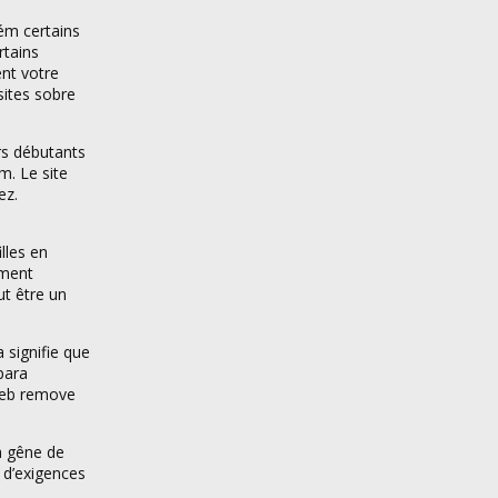
ém certains
rtains
ent votre
sites sobre
rs débutants
m. Le site
ez.
lles en
ement
ut être un
 signifie que
para
 web remove
la gêne de
 d’exigences