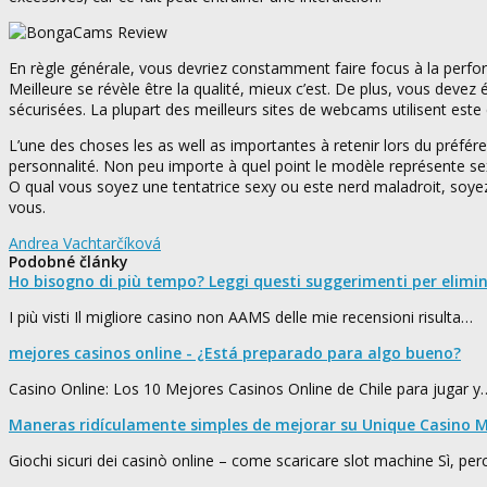
En règle générale, vous devriez constamment faire focus à la perfor
Meilleure se révèle être la qualité, mieux c’est. De plus, vous dev
sécurisées. La plupart des meilleurs sites de webcams utilisent est
L’une des choses les as well as importantes à retenir lors du pré
personnalité. Non peu importe à quel point le modèle représente sex
O qual vous soyez une tentatrice sexy ou este nerd maladroit, soyez
vous.
Andrea Vachtarčíková
Podobné články
Ho bisogno di più tempo? Leggi questi suggerimenti per elimi
I più visti Il migliore casino non AAMS delle mie recensioni risulta…
mejores casinos online - ¿Está preparado para algo bueno?
Casino Online: Los 10 Mejores Casinos Online de Chile para jugar y
Maneras ridículamente simples de mejorar su Unique Casino M
Giochi sicuri dei casinò online – come scaricare slot machine Sì, pe