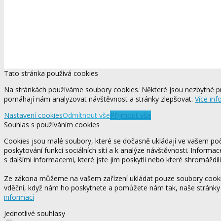
Tato stránka používá cookies
Na stránkách používáme soubory cookies. Některé jsou nezbytné pr
pomáhají nám analyzovat návštěvnost a stránky zlepšovat.
Více inf
Nastavení cookies
Odmítnout vše
Přijmout vše
Souhlas s používáním cookies
Cookies jsou malé soubory, které se dočasně ukládají ve vašem počí
poskytování funkcí sociálních sítí a k analýze návštěvnosti. Informa
s dalšími informacemi, které jste jim poskytli nebo které shromáždili
Ze zákona můžeme na vašem zařízení ukládat pouze soubory cookie,
vděční, když nám ho poskytnete a pomůžete nám tak, naše stránky
informací
Jednotlivé souhlasy