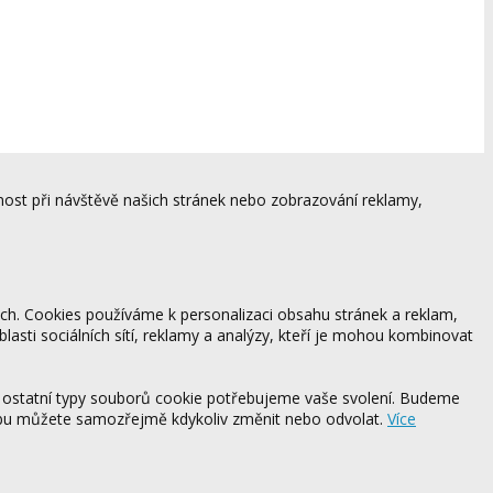
ost při návštěvě našich stránek nebo zobrazování reklamy,
ách. Cookies používáme k personalizaci obsahu stránek a reklam,
blasti sociálních sítí, reklamy a analýzy, kteří je mohou kombinovat
 ostatní typy souborů cookie potřebujeme vaše svolení. Budeme
ebu můžete samozřejmě kdykoliv změnit nebo odvolat.
Více