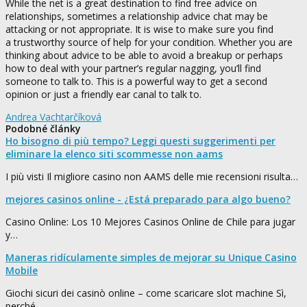
While the net is a great destination to find free advice on
relationships, sometimes a relationship advice chat may be
attacking or not appropriate. It is wise to make sure you find
a trustworthy source of help for your condition. Whether you are
thinking about advice to be able to avoid a breakup or perhaps
how to deal with your partner’s regular nagging, you’ll find
someone to talk to. This is a powerful way to get a second
opinion or just a friendly ear canal to talk to.
Andrea Vachtarčíková
Podobné články
Ho bisogno di più tempo? Leggi questi suggerimenti per
eliminare la elenco siti scommesse non aams
I più visti Il migliore casino non AAMS delle mie recensioni risulta…
mejores casinos online - ¿Está preparado para algo bueno?
Casino Online: Los 10 Mejores Casinos Online de Chile para jugar
y…
Maneras ridículamente simples de mejorar su Unique Casino
Mobile
Giochi sicuri dei casinò online – come scaricare slot machine Sì,
perché…