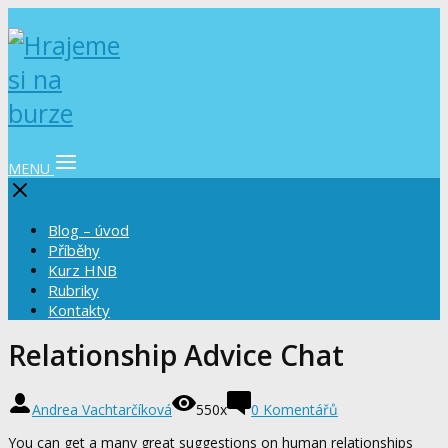
MENU
Blog – úvod
Příběhy
Kurz HNB
Rubriky
Kontakty
Relationship Advice Chat
Andrea Vachtarčíková
550x
0 Komentářů
You can get a many great suggestions on human relationships