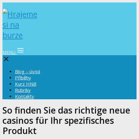
MENU
Blog – úvod
Příběhy
Kurz HNB
Rubriky
Kontakty
So finden Sie das richtige neue
casinos für Ihr spezifisches
Produkt