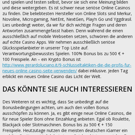
und spielen und testen selbst, bevor sie sich eine Meinung bilden
und diese weitergeben. Es ist schwer neue seriöse Online Casinos
zu finden. Die beliebtesten Hersteller von Online Slots sind Merkur,
Novoline, Microgaming, NetEnt, NextGen, Play’n Go und Yggdrasil.
Lies unbedingt weiter, da wir für dich wichtige Fragen und deren
Antworten zusammengefasst haben. Denn während die einen
ausschließlich auf mobile Webseiten setzen, schwören die anderen
auf echte Casino Apps. Wir nehmen ausschließlich seriöse
Glücksspielanbieter in unserer Top Liste auf.
Verantwortungsbewusstes Spielen. 100% Bonus bis zu 500 € +
100 Freispiele. An – ein Krypto Bonus ist
http://www.gerardoluciano.it/9-schlusseltaktiken-die-die-profis-fur-
neues-online-casino-seite-verwenden/
dabei inklusive. Jeden Tag
erblickt ein neues Online Casino das Licht der Welt.
DAS KÖNNTE SIE AUCH INTERESSIEREN
Des Weiteren ist es wichtig, dass Sie unbedingt auf die
Bonusbedingungen achten, um auch den vollen Bonus
ausschöpfen zu können. Ja, es gibt einige neue Online Casinos, die
für neue Spieler Boni ohne Einzahlung anbieten. Egal ob Roulette,
Blackjack oder Slotmaschinen. Bonus bis zu 500 € + 150
Freispiele. Heutzutage nutzen die meisten deutschen iGamer ein