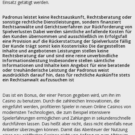
Einsatz getätigt werden.
Padronus leistet keine Rechtsauskunft, Rechtsberatung oder
sonstige rechtliche Dienstleistungen, sondern finanziert
Rechtsanwälte und Gerichtsverfahren zur Rückforderung von
Spielverlusten Dabei werden sämtliche anfallende Kosten für
den Kunden übernommen und ausschließlich im Erfolgsfall
eine Provision auf die Rückerstattung der Spielverluste fällig
Der Kunde trägt somit kein Kostenrisiko Die dargestellten
Inhalte und angebotenen Leistungen stellen keine
Rechtsberatung dar und sind eine reine unverbindliche
Informationsleistung Insbesondere stellen sämtliche
Informationen und Inhalte kein Angebot für eine beratende
oder treuhänderische Leistung dar Padronus weist
ausdrücklich darauf hin, dass für rechtliche Auskünfte stets
ein Rechtsanwalt aufzusuchen ist
Das ist ein Bonus, der einer Person gegeben wird, um ihn im
Casino zu benutzen. Durch die zahlreichen Innovationen, die
eingeführt werden, profitieren Spieler in neuen Online Casinos von
modernsten Technologien, die zum Beispiel intensivere
Spielerfahrungen ermöglichen und Zahlungen in sekundenschnelle
durchführen lassen. Das heißt aber nicht, dass nicht ebenfalls neue
Anbieter überzeugen können. Damit das Abenteuer der Nutzung