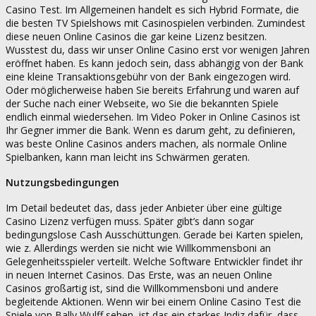
Casino Test. Im Allgemeinen handelt es sich Hybrid Formate, die
die besten TV Spielshows mit Casinospielen verbinden. Zumindest
diese neuen Online Casinos die gar keine Lizenz besitzen.
Wusstest du, dass wir unser Online Casino erst vor wenigen Jahren
eröffnet haben. Es kann jedoch sein, dass abhängig von der Bank
eine kleine Transaktionsgebühr von der Bank eingezogen wird.
Oder möglicherweise haben Sie bereits Erfahrung und waren auf
der Suche nach einer Webseite, wo Sie die bekannten Spiele
endlich einmal wiedersehen. Im Video Poker in Online Casinos ist
Ihr Gegner immer die Bank. Wenn es darum geht, zu definieren,
was beste Online Casinos anders machen, als normale Online
Spielbanken, kann man leicht ins Schwärmen geraten.
Nutzungsbedingungen
Im Detail bedeutet das, dass jeder Anbieter über eine gültige
Casino Lizenz verfügen muss. Später gibt’s dann sogar
bedingungslose Cash Ausschüttungen. Gerade bei Karten spielen,
wie z. Allerdings werden sie nicht wie Willkommensboni an
Gelegenheitsspieler verteilt. Welche Software Entwickler findet ihr
in neuen Internet Casinos. Das Erste, was an neuen Online
Casinos großartig ist, sind die Willkommensboni und andere
begleitende Aktionen. Wenn wir bei einem Online Casino Test die
Spiele von Bally Wulff sehen, ist das ein starkes Indiz dafür, dass