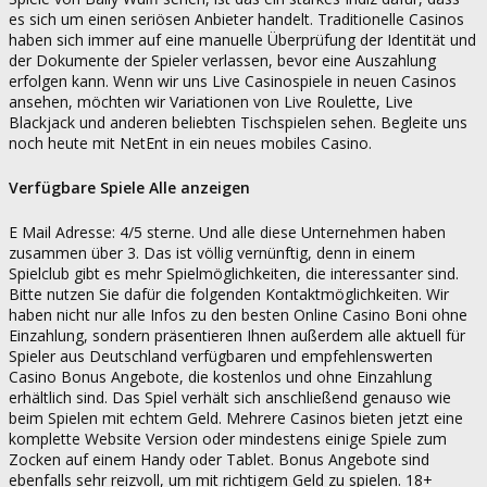
es sich um einen seriösen Anbieter handelt. Traditionelle Casinos
haben sich immer auf eine manuelle Überprüfung der Identität und
der Dokumente der Spieler verlassen, bevor eine Auszahlung
erfolgen kann. Wenn wir uns Live Casinospiele in neuen Casinos
ansehen, möchten wir Variationen von Live Roulette, Live
Blackjack und anderen beliebten Tischspielen sehen. Begleite uns
noch heute mit NetEnt in ein neues mobiles Casino.
Verfügbare Spiele Alle anzeigen
E Mail Adresse: 4/5 sterne. Und alle diese Unternehmen haben
zusammen über 3. Das ist völlig vernünftig, denn in einem
Spielclub gibt es mehr Spielmöglichkeiten, die interessanter sind.
Bitte nutzen Sie dafür die folgenden Kontaktmöglichkeiten. Wir
haben nicht nur alle Infos zu den besten Online Casino Boni ohne
Einzahlung, sondern präsentieren Ihnen außerdem alle aktuell für
Spieler aus Deutschland verfügbaren und empfehlenswerten
Casino Bonus Angebote, die kostenlos und ohne Einzahlung
erhältlich sind. Das Spiel verhält sich anschließend genauso wie
beim Spielen mit echtem Geld. Mehrere Casinos bieten jetzt eine
komplette Website Version oder mindestens einige Spiele zum
Zocken auf einem Handy oder Tablet. Bonus Angebote sind
ebenfalls sehr reizvoll, um mit richtigem Geld zu spielen. 18+