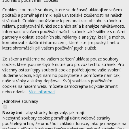
Souhlas s používáním cookies
Cookies jsou malé soubory, které se dočasně ukládají ve vašem
počítači a pomáhají nám k lepší uživatelské zkušenosti na našich
stránkách. Cookies používáme k personalizaci obsahu stránek a
reklam, poskytování funkcí sociálních sítí a k analýze návštěvnosti.
Informace o vašem používání našich stránek také sdílíme s našimi
partnery v oblasti sociálních sítí, reklamy a analýzy, kteří je mohou
kombinovat s dalšími informacemi, které jste jim poskytli nebo
které shromáždili při vašem používání jejich služeb.
Ze zákona můžeme na vašem zařízení ukládat pouze soubory
cookie, které jsou nezbytně nutné pro provoz těchto stránek. Pro
všechny ostatní typy souborů cookie potřebujeme vaše svolení.
Budeme vděční, když nám ho poskytnete a pomůžete nám tak,
naše stránky a služby zlepšovat. Svůj souhlas s používáním
cookies na našem webu můžete samozřejmě kdykoliv změnit
nebo odvolat.
Více informací
Jednotlivé souhlasy
Nezbytné
- aby stránky fungovaly, jak mají.
Nezbytné soubory cookie pomáhají učinit webové stránky
použitelnými tím, že umožňují základní funkce, jako je navigace na
stránce a přístup k zabezpečeným oblastem webové stránky. Bez