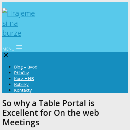
MENU
Blog – úvod
Příběhy
Kurz HNB
Rubriky
Kontakty
So why a Table Portal is
Excellent for On the web
Meetings