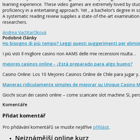
learning experience. These video games are extremely loved by stu
proficiency in a entertaining approach. Yet , a bachelor’s degree i
A systematic reading review supplies a state-of-the-art examinatio
researchers.
Andrea Vachtarčíková
Podobné články
Ho bisogno di più tempo? Leggi questi suggerimenti per elimi
I più visti Il migliore casino non AAMS delle mie recensioni risulta…
mejores casinos online - ¿Está preparado para algo bueno?
Casino Online: Los 10 Mejores Casinos Online de Chile para jugar y
Maneras ridículamente simples de mejorar su Unique Casino M
Giochi sicuri dei casinò online – come scaricare slot machine Sì, pe
Komentáře
Přidat komentář
Pro přidávání komentářů se musíte nejdříve
přihlásit
.
Nejznámější online kurz