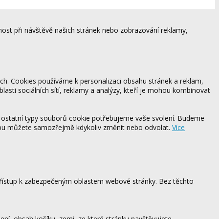
ost při návštěvě našich stránek nebo zobrazování reklamy,
ách. Cookies používáme k personalizaci obsahu stránek a reklam,
blasti sociálních sítí, reklamy a analýzy, kteří je mohou kombinovat
 ostatní typy souborů cookie potřebujeme vaše svolení. Budeme
ebu můžete samozřejmě kdykoliv změnit nebo odvolat.
Více
 přístup k zabezpečeným oblastem webové stránky. Bez těchto
ení, obsah košíku, zemi, ze které stránku navštěvujete.