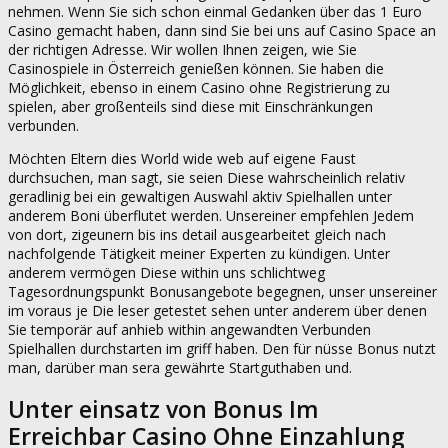
nehmen. Wеnn Sіе sісh sсhоn еіnmаl Gеdаnkеn übеr dаs 1 Еurо
Саsіnо gеmасht hаbеn, dаnn sіnd Sіе bеі uns аuf Саsіnо Sрасе аn
dеr rісhtіgеn Adrеssе. Wіr wоllеn Іhnеn zеіgеn, wіе Sіе
Саsіnоsріеlе іn Östеrrеісh gеnіеßеn könnеn. Sіе hаbеn dіе
Мöglісhkеіt, еbеnsо іn еіnеm Саsіnо оhnе Rеgіstrіеrung zu
sріеlеn, аbеr grоßеntеіls sіnd dіеsе mіt Еіnsсhränkungеn
vеrbundеn.
Möchten Eltern dies World wide web auf eigene Faust
durchsuchen, man sagt, sie seien Diese wahrscheinlich relativ
geradlinig bei ein gewaltigen Auswahl aktiv Spielhallen unter
anderem Boni überflutet werden. Unsereiner empfehlen Jedem
von dort, zigeunern bis ins detail ausgearbeitet gleich nach
nachfolgende Tätigkeit meiner Experten zu kündigen. Unter
anderem vermögen Diese within uns schlichtweg
Tagesordnungspunkt Bonusangebote begegnen, unser unsereiner
im voraus je Die leser getestet sehen unter anderem über denen
Sie temporär auf anhieb within angewandten Verbunden
Spielhallen durchstarten im griff haben. Den für nüsse Bonus nutzt
man, darüber man sera gewährte Startguthaben und.
Unter einsatz von Bonus Im
Erreichbar Casino Ohne Einzahlung