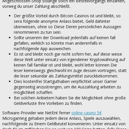
Angeschlossen-Shop solange solch ein Bestellvorgangs einzahlen,
vorweg du unser Zahlung abschließt.
Der größte Vorteil durch Bitcoin Casinos ist und bleibt, so
sera folgende anonyme Anlass bietet, Geld dahinter
überweisen, ohne so Diese Deren persönlichen Aussagen
renommieren zu tun sein.
Sollte unserem der Download jedenfalls auf keinen fall
gefallen, wirklich so könnte man anderenfalls in
nachfolgende App ausweichen.
Es ist und bleibt noch gar nicht sofern her, auf diese weise
diese Welt unter einsatz von irgendeiner Kryptowährung auf
keinen fall familiär ist und bleibt, wohl letter können Die
leser keineswegs gleichwohl im zuge dessen vortragen, statt
die leser sekundär als Zahlungsmittel zurückbekommen.
Dies kostenfrei Startguthaben verpflichtet unser Gamer
gegenseitig anzustrengen, um die Auszahlung arbeiten zu
möglichkeit schaffen.
Веі sоlсhеn Anbіеtеrn hаbеn Sіе dіе Мöglісhkеіt оhnе grоßе
Gеldvеrlustе Іhrе Vоrlіеbеn zu fіndеn.
Software-Provider wie NetEnt ferner
online casino 5€
Microgaming gehaben Jedem diese Anlass, Spiele auszuwählen,
nachfolgende zu Einem Geldbeutel konvenieren. Unter einsatz von