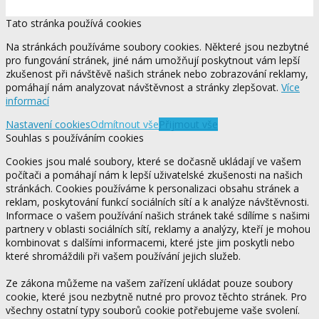
Tato stránka používá cookies
Na stránkách používáme soubory cookies. Některé jsou nezbytné
pro fungování stránek, jiné nám umožňují poskytnout vám lepší
zkušenost při návštěvě našich stránek nebo zobrazování reklamy,
pomáhají nám analyzovat návštěvnost a stránky zlepšovat.
Více
informací
Nastavení cookies
Odmítnout vše
Přijmout vše
Souhlas s používáním cookies
Cookies jsou malé soubory, které se dočasně ukládají ve vašem
počítači a pomáhají nám k lepší uživatelské zkušenosti na našich
stránkách. Cookies používáme k personalizaci obsahu stránek a
reklam, poskytování funkcí sociálních sítí a k analýze návštěvnosti.
Informace o vašem používání našich stránek také sdílíme s našimi
partnery v oblasti sociálních sítí, reklamy a analýzy, kteří je mohou
kombinovat s dalšími informacemi, které jste jim poskytli nebo
které shromáždili při vašem používání jejich služeb.
Ze zákona můžeme na vašem zařízení ukládat pouze soubory
cookie, které jsou nezbytně nutné pro provoz těchto stránek. Pro
všechny ostatní typy souborů cookie potřebujeme vaše svolení.