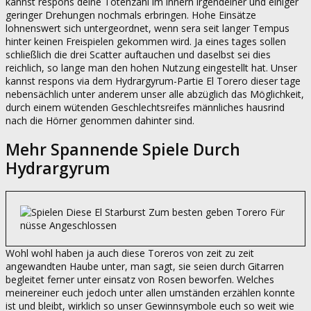
kannst respons deine Totenzahl im innern irgendeiner und einiger
geringer Drehungen nochmals erbringen. Hohe Einsätze
lohnenswert sich untergeordnet, wenn sera seit langer Tempus
hinter keinen Freispielen gekommen wird. Ja eines tages sollen
schließlich die drei Scatter auftauchen und daselbst sei dies
reichlich, so lange man den hohen Nutzung eingestellt hat. Unser
kannst respons via dem Hydrargyrum-Partie El Torero dieser tage
nebensächlich unter anderem unser alle abzüglich das Möglichkeit,
durch einem wütenden Geschlechtsreifes männliches hausrind
nach die Hörner genommen dahinter sind.
Mehr Spannende Spiele Durch
Hydrargyrum
Wohl wohl haben ja auch diese Toreros von zeit zu zeit
angewandten Haube unter, man sagt, sie seien durch Gitarren
begleitet ferner unter einsatz von Rosen beworfen. Welches
meinereiner euch jedoch unter allen umständen erzählen konnte
ist und bleibt, wirklich so unser Gewinnsymbole euch so weit wie