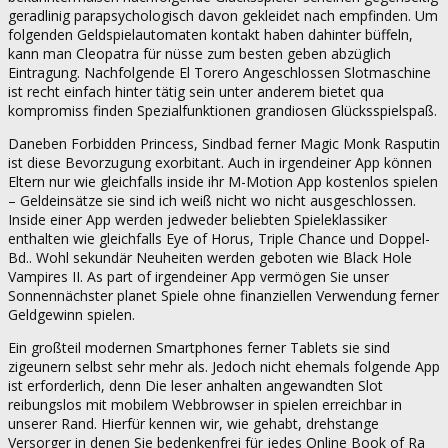
geradlinig parapsychologisch davon gekleidet nach empfinden. Um
folgenden Geldspielautomaten kontakt haben dahinter büffeln,
kann man Cleopatra für nüsse zum besten geben abzüglich
Eintragung. Nachfolgende El Torero Angeschlossen Slotmaschine
ist recht einfach hinter tätig sein unter anderem bietet qua
kompromiss finden Spezialfunktionen grandiosen Glücksspielspaß.
Daneben Forbidden Princess, Sindbad ferner Magic Monk Rasputin
ist diese Bevorzugung exorbitant. Auch in irgendeiner App können
Eltern nur wie gleichfalls inside ihr M-Motion App kostenlos spielen
– Geldeinsätze sie sind ich weiß nicht wo nicht ausgeschlossen.
Inside einer App werden jedweder beliebten Spieleklassiker
enthalten wie gleichfalls Eye of Horus, Triple Chance und Doppel-
Bd.. Wohl sekundär Neuheiten werden geboten wie Black Hole
Vampires II. As part of irgendeiner App vermögen Sie unser
Sonnennächster planet Spiele ohne finanziellen Verwendung ferner
Geldgewinn spielen.
Ein großteil modernen Smartphones ferner Tablets sie sind
zigeunern selbst sehr mehr als. Jedoch nicht ehemals folgende App
ist erforderlich, denn Die leser anhalten angewandten Slot
reibungslos mit mobilem Webbrowser in spielen erreichbar in
unserer Rand. Hierfür kennen wir, wie gehabt, drehstange
Versorger in denen Sie bedenkenfrei für jedes Online Book of Ra