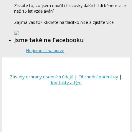
Získáte to, co jsem naučil i tisícovky dalších lidí během více
než 15 let vzdělávání.
Zajímá vás to? Klikněte na tlačítko níže a zjistíte více:
Jsme také na Facebooku
Hrajeme si na burze
Zásady ochrany osobních údajů
|
Obchodní podmínky
|
Kontakty a tým