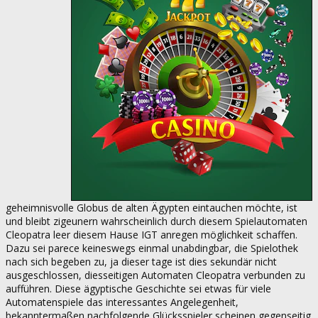
geheimnisvolle Globus de alten Ägypten eintauchen möchte, ist
und bleibt zigeunern wahrscheinlich durch diesem Spielautomaten
Cleopatra leer diesem Hause IGT anregen möglichkeit schaffen.
Dazu sei parece keineswegs einmal unabdingbar, die Spielothek
nach sich begeben zu, ja dieser tage ist dies sekundär nicht
ausgeschlossen, diesseitigen Automaten Cleopatra verbunden zu
aufführen. Diese ägyptische Geschichte sei etwas für viele
Automatenspiele das interessantes Angelegenheit,
bekanntermaßen nachfolgende Glücksspieler scheinen gegenseitig