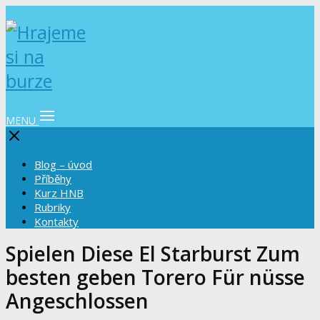
MENU
Blog – úvod
Příběhy
Kurz HNB
Rubriky
Kontakty
Spielen Diese El Starburst Zum
besten geben Torero Für nüsse
Angeschlossen