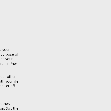
to your
e purpose of
ens your
ore him/her
your other
th your life
better off
 other,
on. So , the