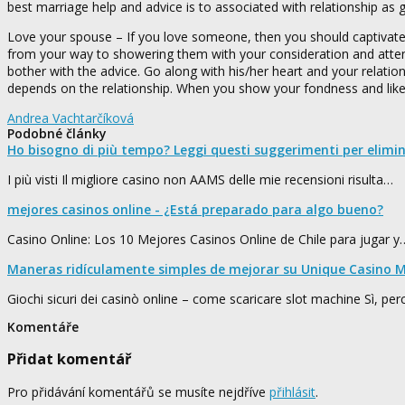
best marriage help and advice is to associated with relationship as
Love your spouse – If you love someone, then you should captivate
from your way to showering them with your consideration and attenti
bother with the advice. Go along with his/her heart and your relati
depends on the relationship. When you show your fondness and like, 
Andrea Vachtarčíková
Podobné články
Ho bisogno di più tempo? Leggi questi suggerimenti per elimi
I più visti Il migliore casino non AAMS delle mie recensioni risulta…
mejores casinos online - ¿Está preparado para algo bueno?
Casino Online: Los 10 Mejores Casinos Online de Chile para jugar y
Maneras ridículamente simples de mejorar su Unique Casino M
Giochi sicuri dei casinò online – come scaricare slot machine Sì, pe
Komentáře
Přidat komentář
Pro přidávání komentářů se musíte nejdříve
přihlásit
.