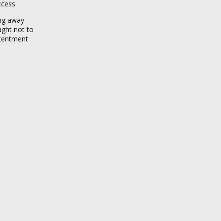
ccess.
ing away
ught not to
ntentment