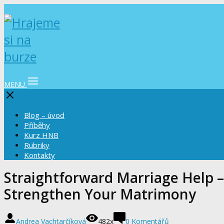
MENU
Blog – úvod
Příběhy
Kurz HNB
Rubriky
Kontakty
Straightforward Marriage Help
Strengthen Your Matrimony
Andrea Vachtarčíková
482x
0 Komentářů