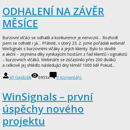
ODHALENÍ NA ZÁVĚR
MĚSÍCE
Burzovní vlčáci se odhalili a konkurence je nervozní… Rozhodl
jsem se odhalit i já… Přátelé, v úterý 23. 2. jsme pořádali webinář
WinSignals s burzovními vlčáky a jejich klienty. Bylo to skvělé
a akční – zejména díky vynikajícím hostům z řad klientů i signalistů
– burzovních vlčáků. Webináře se zúčastnilo přes 200 diváků
a celkově jej shlédlo následující dny téměř 1000 lidí! Pokud...
Jiří Gajdošík
6955x
0
Komentářů
WinSignals – první
úspěchy nového
projektu