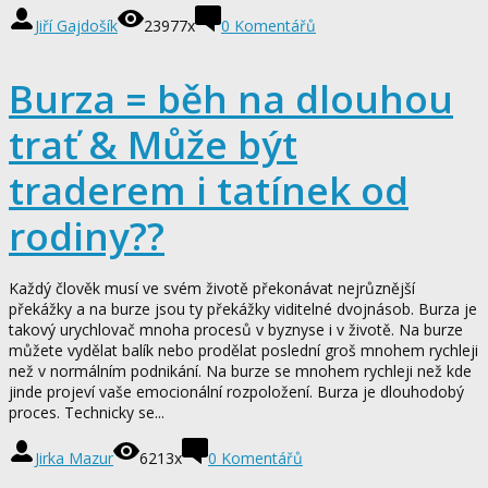
Jiří Gajdošík
23977x
0
Komentářů
Burza = běh na dlouhou
trať & Může být
traderem i tatínek od
rodiny??
Každý člověk musí ve svém životě překonávat nejrůznější
překážky a na burze jsou ty překážky viditelné dvojnásob. Burza je
takový urychlovač mnoha procesů v byznyse i v životě. Na burze
můžete vydělat balík nebo prodělat poslední groš mnohem rychleji
než v normálním podnikání. Na burze se mnohem rychleji než kde
jinde projeví vaše emocionální rozpoložení. Burza je dlouhodobý
proces. Technicky se...
Jirka Mazur
6213x
0
Komentářů