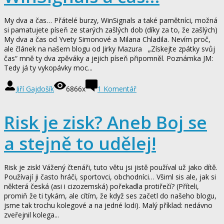
My dva a čas… Přátelé burzy, WinSignals a také pamětníci, možná
si pamatujete píseň ze starých zašlých dob (díky za to, že zašlých)
My dva a čas od Yvety Simonové a Milana Chladila. Nevím proč,
ale článek na našem blogu od Jirky Mazura „Získejte zpátky svůj
čas“ mně ty dva zpěváky a jejich píseň připomněl. Poznámka JM:
Tedy já ty vykopávky moc...
Jiří Gajdošík
6866x
1
Komentář
Risk je zisk? Aneb Boj se
a stejně to udělej!
Risk je zisk! Vážený čtenáři, tuto větu jsi jistě používal už jako dítě.
Používají ji často hráči, sportovci, obchodníci… Všiml sis ale, jak si
některá česká (asi i cizozemská) pořekadla protiřečí? (Příteli,
promiň že ti tykám, ale cítím, že když ses začetl do našeho blogu,
jsme tak trochu kolegové a na jedné lodi). Malý příklad: nedávno
zveřejnil kolega...